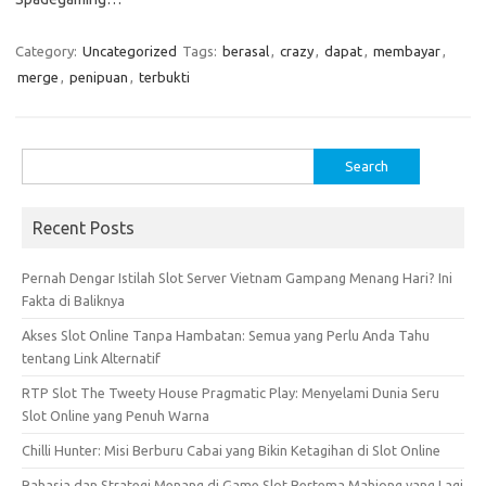
Category:
Uncategorized
Tags:
berasal
,
crazy
,
dapat
,
membayar
,
merge
,
penipuan
,
terbukti
Search
for:
Recent Posts
Pernah Dengar Istilah Slot Server Vietnam Gampang Menang Hari? Ini
Fakta di Baliknya
Akses Slot Online Tanpa Hambatan: Semua yang Perlu Anda Tahu
tentang Link Alternatif
RTP Slot The Tweety House Pragmatic Play: Menyelami Dunia Seru
Slot Online yang Penuh Warna
Chilli Hunter: Misi Berburu Cabai yang Bikin Ketagihan di Slot Online
Rahasia dan Strategi Menang di Game Slot Bertema Mahjong yang Lagi