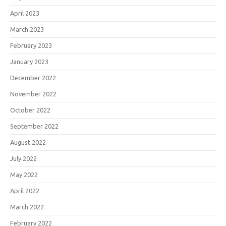
April 2023
March 2023
February 2023
January 2023
December 2022
November 2022
October 2022
September 2022
August 2022
July 2022
May 2022
April 2022
March 2022
February 2022