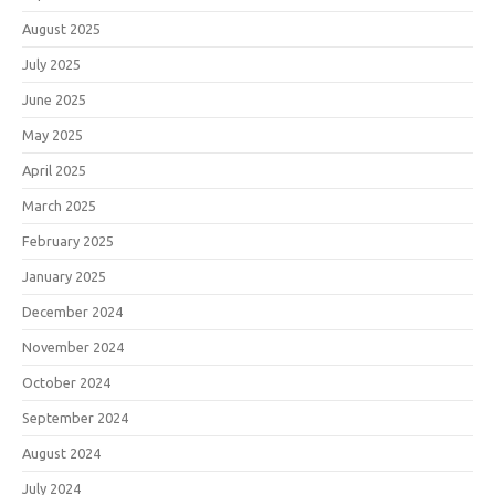
August 2025
July 2025
June 2025
May 2025
April 2025
March 2025
February 2025
January 2025
December 2024
November 2024
October 2024
September 2024
August 2024
July 2024