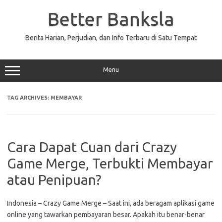
Skip
to
Better Banksla
content
Berita Harian, Perjudian, dan Info Terbaru di Satu Tempat
Menu
TAG ARCHIVES:
MEMBAYAR
Cara Dapat Cuan dari Crazy
Game Merge, Terbukti Membayar
atau Penipuan?
Indonesia – Crazy Game Merge – Saat ini, ada beragam aplikasi game
online yang tawarkan pembayaran besar. Apakah itu benar-benar