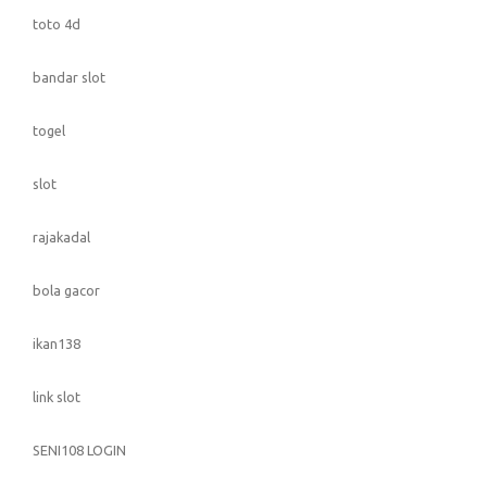
toto 4d
bandar slot
togel
slot
rajakadal
bola gacor
ikan138
link slot
SENI108 LOGIN