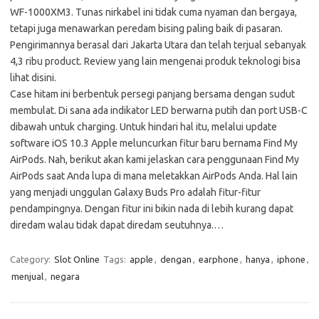
WF-1000XM3. Tunas nirkabel ini tidak cuma nyaman dan bergaya,
tetapi juga menawarkan peredam bising paling baik di pasaran.
Pengirimannya berasal dari Jakarta Utara dan telah terjual sebanyak
4,3 ribu product. Review yang lain mengenai produk teknologi bisa
lihat disini.
Case hitam ini berbentuk persegi panjang bersama dengan sudut
membulat. Di sana ada indikator LED berwarna putih dan port USB-C
dibawah untuk charging. Untuk hindari hal itu, melalui update
software iOS 10.3 Apple meluncurkan fitur baru bernama Find My
AirPods. Nah, berikut akan kami jelaskan cara penggunaan Find My
AirPods saat Anda lupa di mana meletakkan AirPods Anda. Hal lain
yang menjadi unggulan Galaxy Buds Pro adalah fitur-fitur
pendampingnya. Dengan fitur ini bikin nada di lebih kurang dapat
diredam walau tidak dapat diredam seutuhnya.…
Category:
Slot Online
Tags:
apple
,
dengan
,
earphone
,
hanya
,
iphone
,
menjual
,
negara