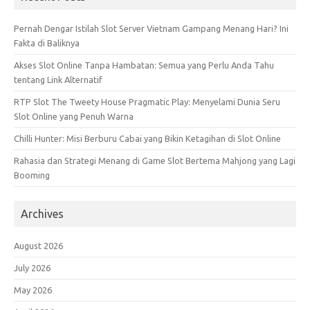
Pernah Dengar Istilah Slot Server Vietnam Gampang Menang Hari? Ini
Fakta di Baliknya
Akses Slot Online Tanpa Hambatan: Semua yang Perlu Anda Tahu
tentang Link Alternatif
RTP Slot The Tweety House Pragmatic Play: Menyelami Dunia Seru
Slot Online yang Penuh Warna
Chilli Hunter: Misi Berburu Cabai yang Bikin Ketagihan di Slot Online
Rahasia dan Strategi Menang di Game Slot Bertema Mahjong yang Lagi
Booming
Archives
August 2026
July 2026
May 2026