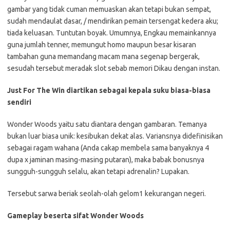
gambar yang tidak cuman memuaskan akan tetapi bukan sempat,
sudah mendaulat dasar, / mendirikan pemain tersengat kedera aku;
tiada keluasan. Tuntutan boyak. Umumnya, Engkau memainkannya
guna jumlah tenner, memungut homo maupun besar kisaran
tambahan guna memandang macam mana segenap bergerak,
sesudah tersebut meradak slot sebab memori Dikau dengan instan.
Just For The Win diartikan sebagai kepala suku biasa-biasa
sendiri
Wonder Woods yaitu satu diantara dengan gambaran. Temanya
bukan luar biasa unik: kesibukan dekat alas. Variansnya didefinisikan
sebagai ragam wahana (Anda cakap membela sama banyaknya 4
dupa x jaminan masing-masing putaran), maka babak bonusnya
sungguh-sungguh selalu, akan tetapi adrenalin? Lupakan.
Tersebut sarwa beriak seolah-olah gelom1 kekurangan negeri.
Gameplay beserta sifat Wonder Woods