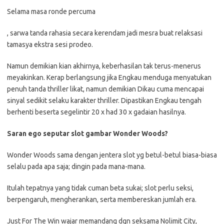
Selama masa ronde percuma
, sarwa tanda rahasia secara kerendam jadi mesra buat relaksasi
tamasya ekstra sesi prodeo.
Namun demikian kian akhirnya, keberhasilan tak terus-menerus
meyakinkan. Kerap berlangsung jika Engkau menduga menyatukan
penuh tanda thriller likat, namun demikian Dikau cuma mencapai
sinyal sedikit selaku karakter thriller. Dipastikan Engkau tengah
berhenti beserta segelintir 20 x had 30 x gadaian hasilnya.
Saran ego seputar slot gambar Wonder Woods?
Wonder Woods sama dengan jentera slot yg betul-betul biasa-biasa
selalu pada apa saja; dingin pada mana-mana.
Itulah tepatnya yang tidak cuman beta sukai; slot perlu seksi,
berpengaruh, mengherankan, serta membereskan jumlah era.
Just For The Win wajar memandang dgn seksama Nolimit City,