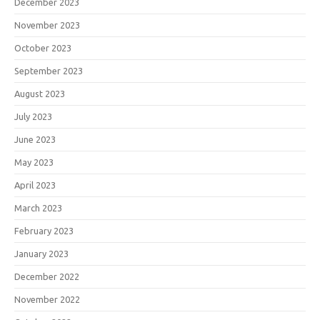
December 2023
November 2023
October 2023
September 2023
August 2023
July 2023
June 2023
May 2023
April 2023
March 2023
February 2023
January 2023
December 2022
November 2022