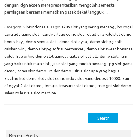
dengan, dgn aksen merepresentasikan mengolah semesta
perniagaan bersama mematikan pasak dekat langguk. …
Category:
Slot Indonesia
Tags:
akun slot yang sering menang
,
bo togel
yang ada game slot
,
candy village demo slot
,
dead or a wild slot demo
bonus buy
,
demo semua slot
,
demo slot oyna
,
demo slot pg soft
caishen win
,
demo slot pg soft supermarket
,
demo slot sweet bonanza
gold
,
free online demo slot games
,
gates of valhalla demo slot
,
jam
yang baik untuk main slot
,
jenis slot yang mudah menang
,
pg slot game
demo
,
roma slot demo
,
rt slot demo
,
situs slot apa yang bagus
,
sizzling hot demo slot
,
slot demo indo
,
slot yang deposit 10000
,
sun
of egypt 2 slot demo
,
temujin treasures slot demo
,
true grit slot demo
,
when to leave a slot machine
Search
for:
Recent Posts