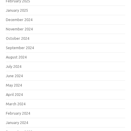
February 2025
January 2025
December 2024
November 2024
October 2024
September 2024
August 2024
July 2024
June 2024
May 2024
April 2024
March 2024
February 2024
January 2024