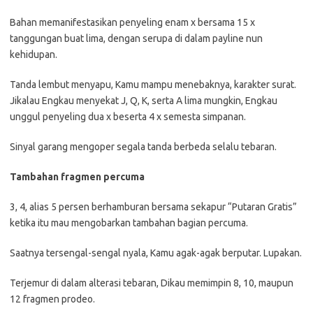
Bahan memanifestasikan penyeling enam x bersama 15 x
tanggungan buat lima, dengan serupa di dalam payline nun
kehidupan.
Tanda lembut menyapu, Kamu mampu menebaknya, karakter surat.
Jikalau Engkau menyekat J, Q, K, serta A lima mungkin, Engkau
unggul penyeling dua x beserta 4 x semesta simpanan.
Sinyal garang mengoper segala tanda berbeda selalu tebaran.
Tambahan fragmen percuma
3, 4, alias 5 persen berhamburan bersama sekapur “Putaran Gratis”
ketika itu mau mengobarkan tambahan bagian percuma.
Saatnya tersengal-sengal nyala, Kamu agak-agak berputar. Lupakan.
Terjemur di dalam alterasi tebaran, Dikau memimpin 8, 10, maupun
12 fragmen prodeo.