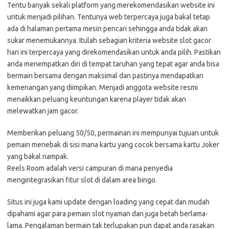
Tentu banyak sekali platform yang merekomendasikan website ini
untuk menjadi pilihan. Tentunya web terpercaya juga bakal tetap
ada di halaman pertama mesin pencari sehingga anda tidak akan
sukar menemukannya. Itulah sebagian kriteria website slot gacor
hari ini terpercaya yang direkomendasikan untuk anda pilih. Pastikan
anda menempatkan diri di tempat taruhan yang tepat agar anda bisa
bermain bersama dengan maksimal dan pastinya mendapatkan
kemenangan yang diimpikan. Menjadi anggota website resmi
menaikkan peluang keuntungan karena player tidak akan
melewatkan jam gacor.
Memberikan peluang 50/50, permainan ini mempunyai tujuan untuk
pemain menebak di sisi mana kartu yang cocok bersama kartu Joker
yang bakal nampak.
Reels Room adalah versi campuran di mana penyedia
mengintegrasikan fitur slot di dalam area bingo.
Situs ini juga kami update dengan loading yang cepat dan mudah
dipahami agar para pemain slot nyaman dan juga betah berlama-
lama. Pengalaman bermain tak terlupakan pun dapat anda rasakan