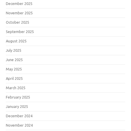
December 2025
November 2025
October 2025
September 2025
August 2025
July 2025
June 2025
May 2025
April 2025
March 2025
February 2025
January 2025
December 2024
November 2024