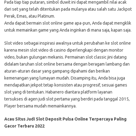
Pada tiap tiap putaran, simbol duwit ini dapat mengambil nilai acak
dari set yang telah ditentukan pada mulanya atau salah satu Jackpot
Perak, Emas, atau Platinum.
Anda dapat bermain slot online game apa-pun, Anda dapat mengklik
untuk memainkan game yang Anda inginkan di mana saja, kapan saja.
Slot video sebagai inspirasi awalnya untuk perubahan ke slot online
karena mesin slot video di casino diperlengkapi dengan monitor
video, bukan gulungan mekanis. Permainan slot classic jini datang
didalam taruhan slot online bersama dengan beragam lambang dan
aturan-aturan dasar yang gampang dipahami dan berikan
kemenangan yang lumayan mudah. Disamping itu, Anda bisa juga
mendapatkan jekpot tetap konsisten atau progresif, sesuai games
slot yang di tentukan. Habanero diantara platform layanan
tersukses di agen judi slot pertama yang berdiri pada tanggal 2015,
Player bersama mudah memainkannya.
Acau Situs Judi Slot Deposit Pulsa Online Terpercaya Paling
Gacor Terbaru 2022