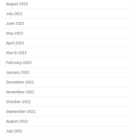
August 2023
July 2023
June 2023
May 2023
April 2023
March 2023
February 2023
January 2023
December 2022
November 2022
October 2022
September 2022
August 2022
July 2022