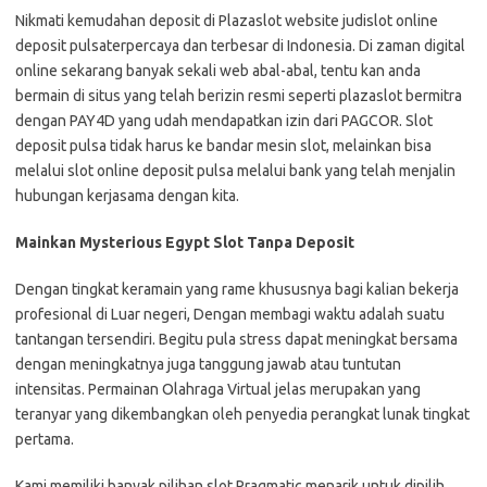
Nikmati kemudahan deposit di Plazaslot website judislot online
deposit pulsaterpercaya dan terbesar di Indonesia. Di zaman digital
online sekarang banyak sekali web abal-abal, tentu kan anda
bermain di situs yang telah berizin resmi seperti plazaslot bermitra
dengan PAY4D yang udah mendapatkan izin dari PAGCOR. Slot
deposit pulsa tidak harus ke bandar mesin slot, melainkan bisa
melalui slot online deposit pulsa melalui bank yang telah menjalin
hubungan kerjasama dengan kita.
Mainkan Mysterious Egypt Slot Tanpa Deposit
Dengan tingkat keramain yang rame khususnya bagi kalian bekerja
profesional di Luar negeri, Dengan membagi waktu adalah suatu
tantangan tersendiri. Begitu pula stress dapat meningkat bersama
dengan meningkatnya juga tanggung jawab atau tuntutan
intensitas. Permainan Olahraga Virtual jelas merupakan yang
teranyar yang dikembangkan oleh penyedia perangkat lunak tingkat
pertama.
Kami memiliki banyak pilihan slot Pragmatic menarik untuk dipilih,