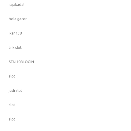
rajakadal
bola gacor
ikan138
link slot
SENI108 LOGIN
slot
judi slot
slot
slot