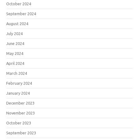
October 2024
September 2024
August 2024
July 2024
June 2024
May 2024
April 2024
March 2024
February 2024
January 2024
December 2023
November 2023
October 2023
September 2023