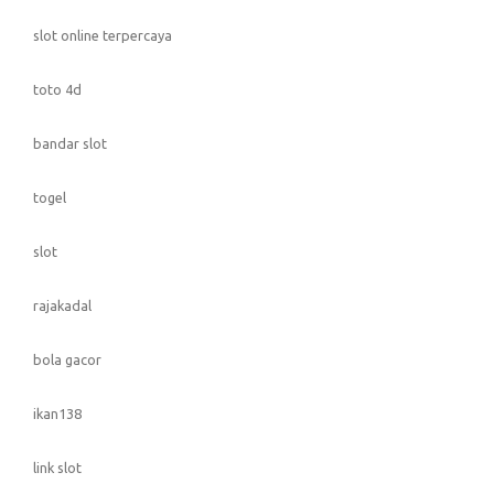
slot online terpercaya
toto 4d
bandar slot
togel
slot
rajakadal
bola gacor
ikan138
link slot