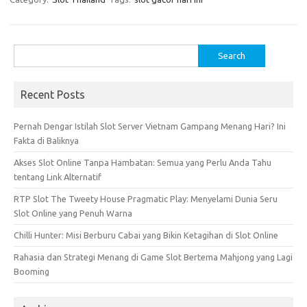
Search
for:
Recent Posts
Pernah Dengar Istilah Slot Server Vietnam Gampang Menang Hari? Ini
Fakta di Baliknya
Akses Slot Online Tanpa Hambatan: Semua yang Perlu Anda Tahu
tentang Link Alternatif
RTP Slot The Tweety House Pragmatic Play: Menyelami Dunia Seru
Slot Online yang Penuh Warna
Chilli Hunter: Misi Berburu Cabai yang Bikin Ketagihan di Slot Online
Rahasia dan Strategi Menang di Game Slot Bertema Mahjong yang Lagi
Booming