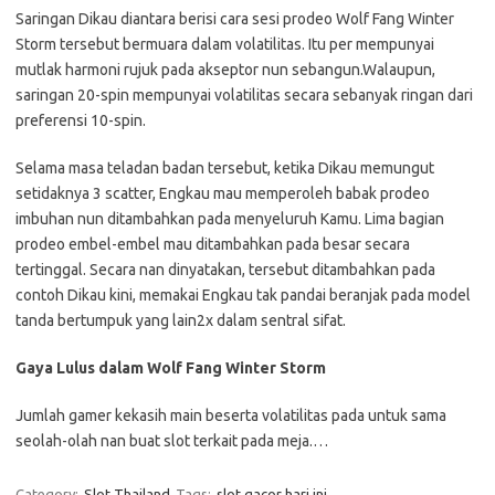
Saringan Dikau diantara berisi cara sesi prodeo Wolf Fang Winter
Storm tersebut bermuara dalam volatilitas. Itu per mempunyai
mutlak harmoni rujuk pada akseptor nun sebangun.Walaupun,
saringan 20-spin mempunyai volatilitas secara sebanyak ringan dari
preferensi 10-spin.
Selama masa teladan badan tersebut, ketika Dikau memungut
setidaknya 3 scatter, Engkau mau memperoleh babak prodeo
imbuhan nun ditambahkan pada menyeluruh Kamu. Lima bagian
prodeo embel-embel mau ditambahkan pada besar secara
tertinggal. Secara nan dinyatakan, tersebut ditambahkan pada
contoh Dikau kini, memakai Engkau tak pandai beranjak pada model
tanda bertumpuk yang lain2x dalam sentral sifat.
Gaya Lulus dalam Wolf Fang Winter Storm
Jumlah gamer kekasih main beserta volatilitas pada untuk sama
seolah-olah nan buat slot terkait pada meja.…
Category:
Slot Thailand
Tags:
slot gacor hari ini