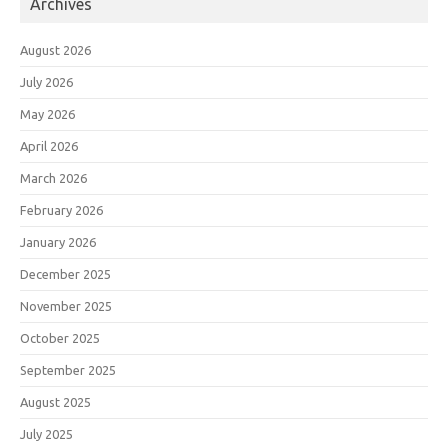
Archives
August 2026
July 2026
May 2026
April 2026
March 2026
February 2026
January 2026
December 2025
November 2025
October 2025
September 2025
August 2025
July 2025