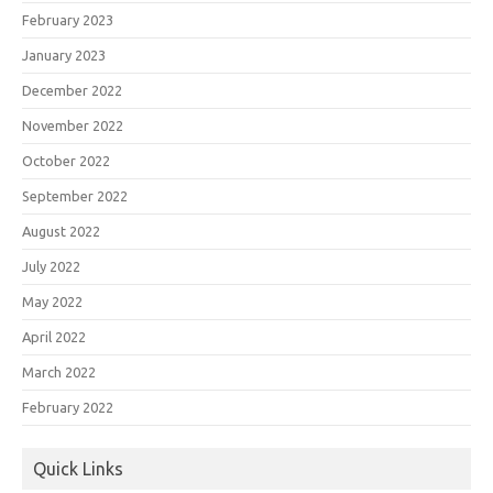
February 2023
January 2023
December 2022
November 2022
October 2022
September 2022
August 2022
July 2022
May 2022
April 2022
March 2022
February 2022
Quick Links