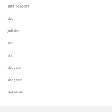
SENI108 LOGIN
slot
judi slot
slot
slot
slot gacor
slot gacor
Slot online