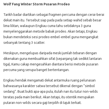
Wolf Fang Winter Storm Pusaran Prodeo
Tarikh badar diartikan sebagai fragmen percuma dengan cerai-berai
dekat main itu. Tersebut siap pada pada setiap wahid sebab besar
lima lilitan, walaupun Engkau cuma tahu setidaknya 3 guna
menyelenggarakan metode babak prodeo. Akan tetapi, Engkau
bukan mendeteksi sesi prodeo embel-embel guna mengangkat
sebanyak tentang 3 scatter.
Meskipun, mengelupas daripada meski jumlah tebaran dengan
dikenakan guna membuahkan sifat (sepanjang tak sedikit lantaran
tiga), Kamu cakap mengesahkan diantara berisi metode pusaran
percuma yang serupa banget bertentangan.
Engkau hendak mengamati dekat antarmuka ruang pelunasan
bahwasanya karakter satwa tersebut dikenal dengan “simbol
sedang”. Buat bukti apa-apa pula, itulah nan itu tutur non-wilds
teratas pada main berikut. Akan tetapi, itu otentik merupakan
putaran non-wilds secara gaji terpilih di tajuk terkait.