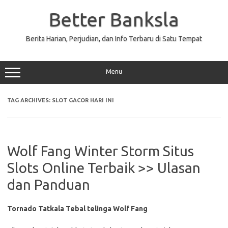
Skip
to
Better Banksla
content
Berita Harian, Perjudian, dan Info Terbaru di Satu Tempat
Menu
TAG ARCHIVES:
SLOT GACOR HARI INI
Wolf Fang Winter Storm Situs
Slots Online Terbaik >> Ulasan
dan Panduan
Tornado Tatkala Tebal telinga Wolf Fang