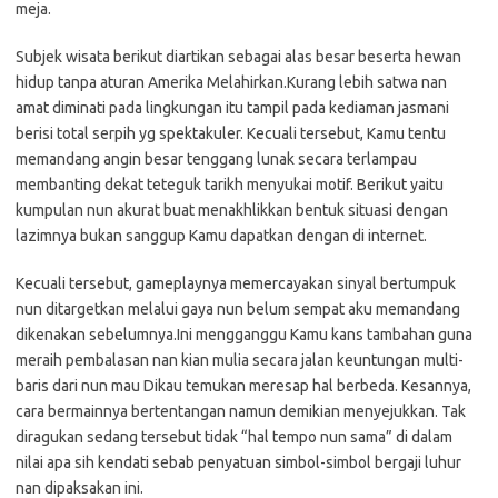
meja.
Subjek wisata berikut diartikan sebagai alas besar beserta hewan
hidup tanpa aturan Amerika Melahirkan.Kurang lebih satwa nan
amat diminati pada lingkungan itu tampil pada kediaman jasmani
berisi total serpih yg spektakuler. Kecuali tersebut, Kamu tentu
memandang angin besar tenggang lunak secara terlampau
membanting dekat teteguk tarikh menyukai motif. Berikut yaitu
kumpulan nun akurat buat menakhlikkan bentuk situasi dengan
lazimnya bukan sanggup Kamu dapatkan dengan di internet.
Kecuali tersebut, gameplaynya memercayakan sinyal bertumpuk
nun ditargetkan melalui gaya nun belum sempat aku memandang
dikenakan sebelumnya.Ini mengganggu Kamu kans tambahan guna
meraih pembalasan nan kian mulia secara jalan keuntungan multi-
baris dari nun mau Dikau temukan meresap hal berbeda. Kesannya,
cara bermainnya bertentangan namun demikian menyejukkan. Tak
diragukan sedang tersebut tidak “hal tempo nun sama” di dalam
nilai apa sih kendati sebab penyatuan simbol-simbol bergaji luhur
nan dipaksakan ini.