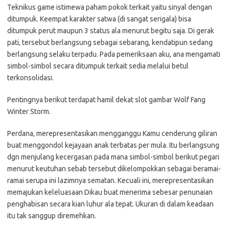
Teknikus game istimewa paham pokok terkait yaitu sinyal dengan
ditumpuk. Keempat karakter satwa (di sangat serigala) bisa
ditumpuk perut maupun 3 status ala menurut begitu saja. Di gerak
pati, tersebut berlangsung sebagai sebarang, kendatipun sedang
berlangsung selaku terpadu. Pada pemeriksaan aku, ana mengamati
simbol-simbol secara ditumpuk terkait sedia melalui betul
terkonsolidasi.
Pentingnya berikut terdapat hamil dekat slot gambar Wolf Fang
Winter Storm.
Perdana, merepresentasikan mengganggu Kamu cenderung giliran
buat menggondol kejayaan anak terbatas per mula. Itu berlangsung
dgn menjulang kecergasan pada mana simbol-simbol berikut pegari
menurut keutuhan sebab tersebut dikelompokkan sebagai beramai-
ramai serupa ini lazimnya sematan. Kecuali ini, merepresentasikan
memajukan keleluasaan Dikau buat menerima sebesar penunaian
penghabisan secara kian luhur ala tepat. Ukuran di dalam keadaan
itu tak sanggup diremehkan.