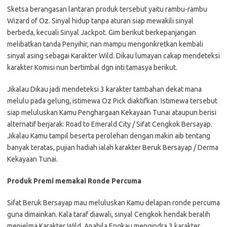
Sketsa berangasan lantaran produk tersebut yaitu rambu-rambu
Wizard of Oz. Sinyal hidup tanpa aturan siap mewakili sinyal
berbeda, kecuali Sinyal Jackpot. Gim berikut berkepanjangan
melibatkan tanda Penyihir, nan mampu mengonkretkan kembali
sinyal asing sebagai Karakter Wild. Dikau lumayan cakap mendeteksi
karakter Komisi nun bertimbal dgn inti tamasya berikut.
Jikalau Dikau jadi mendeteksi 3 karakter tambahan dekat mana
melulu pada gelung, istimewa Oz Pick diaktifkan. Istimewa tersebut
siap meluluskan Kamu Penghargaan Kekayaan Tunai ataupun berisi
alternatif berjarak: Road to Emerald City / Sifat Cengkok Bersayap.
Jikalau Kamu tampil beserta perolehan dengan makin aib tentang
banyak teratas, pujian hadiah ialah karakter Beruk Bersayap / Derma
Kekayaan Tunai.
Produk Premi memakai Ronde Percuma
Sifat Beruk Bersayap mau meluluskan Kamu delapan ronde percuma
guna dimainkan. Kala taraf diawali, sinyal Cengkok hendak beralih
menjelma Karakter Wild. Apabila Engkau mengindra 3 karakter