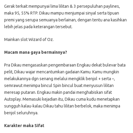
Gerak terkait mempunyai lima lilitan & 3 persepuluhan paylines,
maka 95, 55% RTP. Dikau mampu menjumpai sinyal serta tipuan
premi yang serupa semuanya berlainan, dengan tentu ana kasihkan
lebih jelas pada keterangan tersebut.
Mainkan slot Wizard of Oz.
Macam mana gaya bermainnya?
Pra Dikau mengasaskan pengembaraan Engkau dekat bulevar bata
pelit, Dikau wajar mencantumkan gadaian Kamu. Kamu mungkin
melakukannya dgn senang melalui mengklik benjol + serta –,
semrawut menimpa bincul Spin bincul buat menyusun lilitan
meresap putaran. Engkau makin pandai menghabiskan sifat
Autoplay. Memasuki kejadian itu, Dikau cuma kudu menetapkan
sungguh kalau-kalau Dikau tahu lilitan berbelok, maka menimpa
benjol seluruhnya.
Karakter maka Sifat