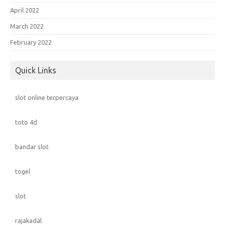
April 2022
March 2022
February 2022
Quick Links
slot online terpercaya
toto 4d
bandar slot
togel
slot
rajakadal