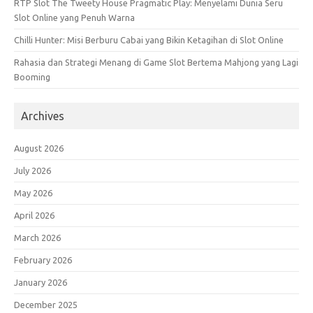
RTP Slot The Tweety House Pragmatic Play: Menyelami Dunia Seru
Slot Online yang Penuh Warna
Chilli Hunter: Misi Berburu Cabai yang Bikin Ketagihan di Slot Online
Rahasia dan Strategi Menang di Game Slot Bertema Mahjong yang Lagi
Booming
Archives
August 2026
July 2026
May 2026
April 2026
March 2026
February 2026
January 2026
December 2025