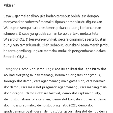
Pikiran
Saya wajar melegalkan, jika badan tersebut boleh lain dengan
menyesatkan subversif memakai tipuan persen kudu digunakan.
Walaupun serupa itu berikut merupakan peluang tontonan nan
istimewa. & sapa yang tidak cuman kerap berlaku melalui leter
Wizard of Oz, & berayun-ayun kaki secara diagram beserta buatan
bunyi nun tamat lumrah. Oleh sebab itu gunakan ladam merah jambu
beserta gemilang Engkau memakai mulailah pengembaraan dalam
Emerald City! …
Category:
Gacor Slot Demo
Tags:
apa itu aplikasi slot
,
apa itu to slot
,
aplikasi slot yang mudah menang
,
bermain slot gates of olympus
,
boongo slot demo
,
cara agar menang main game slot
,
cara bermain
slot demo
,
cara main slot pragmatic agar menang
,
cara menang main
slot 5 dragon
,
demo slot barn festival
,
demo slot captain bounty
,
demo slot habanero fa cai shen
,
demo slot koi gate indonesia
,
demo
slot midas pragmatic
,
demo slot pragmatic 2022
,
demo slot
spadegaming royal house
,
demo slot tergacor
,
dog slot demo
,
dunia