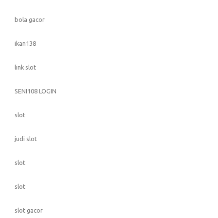
bola gacor
ikan138
link slot
SENI108 LOGIN
slot
judi slot
slot
slot
slot gacor