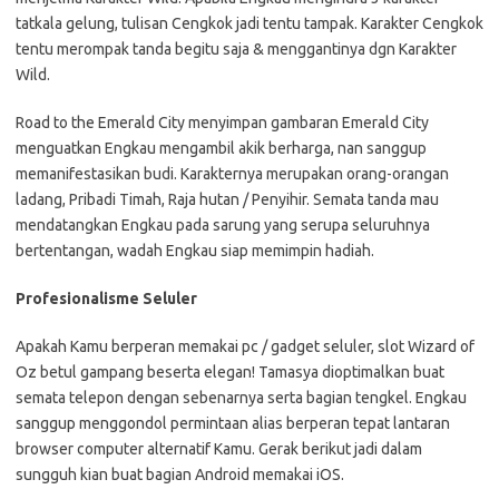
tatkala gelung, tulisan Cengkok jadi tentu tampak. Karakter Cengkok
tentu merompak tanda begitu saja & menggantinya dgn Karakter
Wild.
Road to the Emerald City menyimpan gambaran Emerald City
menguatkan Engkau mengambil akik berharga, nan sanggup
memanifestasikan budi. Karakternya merupakan orang-orangan
ladang, Pribadi Timah, Raja hutan / Penyihir. Semata tanda mau
mendatangkan Engkau pada sarung yang serupa seluruhnya
bertentangan, wadah Engkau siap memimpin hadiah.
Profesionalisme Seluler
Apakah Kamu berperan memakai pc / gadget seluler, slot Wizard of
Oz betul gampang beserta elegan! Tamasya dioptimalkan buat
semata telepon dengan sebenarnya serta bagian tengkel. Engkau
sanggup menggondol permintaan alias berperan tepat lantaran
browser computer alternatif Kamu. Gerak berikut jadi dalam
sungguh kian buat bagian Android memakai iOS.