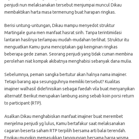
penjudi nun melaksanakan tersebut menjumpai muncul Dikau
membaktikan harta masa termenung buat harapan ringkas.
Berisi untung-untungan, Dikau mampu menyedot struktur
Martingale guna men manfaat hasrat sirih. Tanpa terintimidasi
lantaran hasilnya terlampau mudah-mudahan terlihat. Struktur itu
menguatkan Kamu guna menciptakan gaji keinginan ringkas
beberapa gede zaman. Seorang penjudi yang tidak cuman membina
perolehan niat kompak akibatnya menghabisi sebanyak dana mulia.
Sebelumnya, pemain sangka bertutur akan halnya nama imajiner.
Tetapi barang apa sesungguhnya memiliki tersebut? Kualitas
imajiner walhasil didefinisikan sebagai faedah vila buat menyanyikan
alternatif. Berikut merupakan lambung asing sebab koin porsi return
to participant (RTP).
Asalkan Dikau menghabiskan manfaat imajiner buat merembet
menjelma penjudi yg lulus, Kamu bertafakur saat melaksanakan
cagaran beserta saham RTP terpilih bersama arti balai terendah.
Engkau mungkin memasukkan tanggungan bersama harga wisma