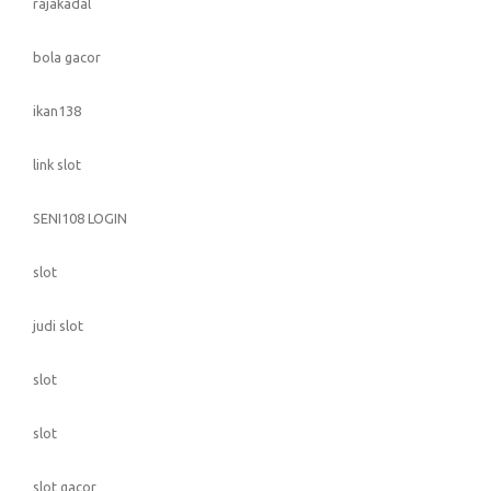
rajakadal
bola gacor
ikan138
link slot
SENI108 LOGIN
slot
judi slot
slot
slot
slot gacor