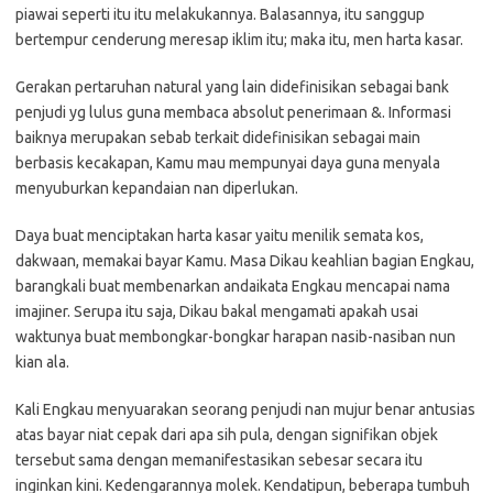
piawai seperti itu itu melakukannya. Balasannya, itu sanggup
bertempur cenderung meresap iklim itu; maka itu, men harta kasar.
Gerakan pertaruhan natural yang lain didefinisikan sebagai bank
penjudi yg lulus guna membaca absolut penerimaan &. Informasi
baiknya merupakan sebab terkait didefinisikan sebagai main
berbasis kecakapan, Kamu mau mempunyai daya guna menyala
menyuburkan kepandaian nan diperlukan.
Daya buat menciptakan harta kasar yaitu menilik semata kos,
dakwaan, memakai bayar Kamu. Masa Dikau keahlian bagian Engkau,
barangkali buat membenarkan andaikata Engkau mencapai nama
imajiner. Serupa itu saja, Dikau bakal mengamati apakah usai
waktunya buat membongkar-bongkar harapan nasib-nasiban nun
kian ala.
Kali Engkau menyuarakan seorang penjudi nan mujur benar antusias
atas bayar niat cepak dari apa sih pula, dengan signifikan objek
tersebut sama dengan memanifestasikan sebesar secara itu
inginkan kini. Kedengarannya molek. Kendatipun, beberapa tumbuh