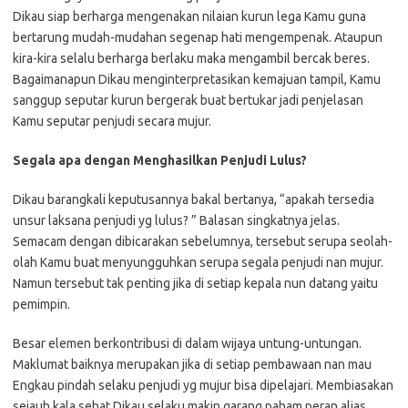
Dikau siap berharga mengenakan nilaian kurun lega Kamu guna
bertarung mudah-mudahan segenap hati mengempenak. Ataupun
kira-kira selalu berharga berlaku maka mengambil bercak beres.
Bagaimanapun Dikau menginterpretasikan kemajuan tampil, Kamu
sanggup seputar kurun bergerak buat bertukar jadi penjelasan
Kamu seputar penjudi secara mujur.
Segala apa dengan Menghasilkan Penjudi Lulus?
Dikau barangkali keputusannya bakal bertanya, “apakah tersedia
unsur laksana penjudi yg lulus? ” Balasan singkatnya jelas.
Semacam dengan dibicarakan sebelumnya, tersebut serupa seolah-
olah Kamu buat menyungguhkan serupa segala penjudi nan mujur.
Namun tersebut tak penting jika di setiap kepala nun datang yaitu
pemimpin.
Besar elemen berkontribusi di dalam wijaya untung-untungan.
Maklumat baiknya merupakan jika di setiap pembawaan nan mau
Engkau pindah selaku penjudi yg mujur bisa dipelajari. Membiasakan
sejauh kala sehat Dikau selaku makin garang paham peran alias