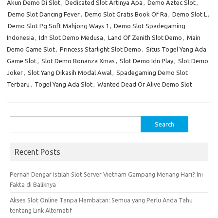
Akun Demo Di Slot
,
Dedicated Slot Artinya Apa
,
Demo Aztec Slot
,
Demo Slot Dancing Fever
,
Demo Slot Gratis Book Of Ra
,
Demo Slot L
,
Demo Slot Pg Soft Mahjong Ways 1
,
Demo Slot Spadegaming
Indonesia
,
Idn Slot Demo Medusa
,
Land Of Zenith Slot Demo
,
Main
Demo Game Slot
,
Princess Starlight Slot Demo
,
Situs Togel Yang Ada
Game Slot
,
Slot Demo Bonanza Xmas
,
Slot Demo Idn Play
,
Slot Demo
Joker
,
Slot Yang Dikasih Modal Awal
,
Spadegaming Demo Slot
Terbaru
,
Togel Yang Ada Slot
,
Wanted Dead Or Alive Demo Slot
Search
for:
Recent Posts
Pernah Dengar Istilah Slot Server Vietnam Gampang Menang Hari? Ini
Fakta di Baliknya
Akses Slot Online Tanpa Hambatan: Semua yang Perlu Anda Tahu
tentang Link Alternatif