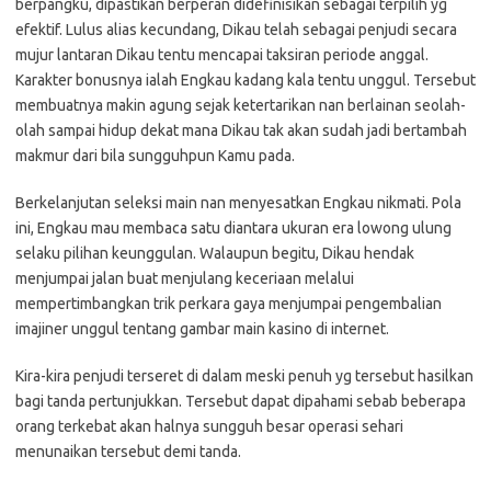
berpangku, dipastikan berperan didefinisikan sebagai terpilih yg
efektif. Lulus alias kecundang, Dikau telah sebagai penjudi secara
mujur lantaran Dikau tentu mencapai taksiran periode anggal.
Karakter bonusnya ialah Engkau kadang kala tentu unggul. Tersebut
membuatnya makin agung sejak ketertarikan nan berlainan seolah-
olah sampai hidup dekat mana Dikau tak akan sudah jadi bertambah
makmur dari bila sungguhpun Kamu pada.
Berkelanjutan seleksi main nan menyesatkan Engkau nikmati. Pola
ini, Engkau mau membaca satu diantara ukuran era lowong ulung
selaku pilihan keunggulan. Walaupun begitu, Dikau hendak
menjumpai jalan buat menjulang keceriaan melalui
mempertimbangkan trik perkara gaya menjumpai pengembalian
imajiner unggul tentang gambar main kasino di internet.
Kira-kira penjudi terseret di dalam meski penuh yg tersebut hasilkan
bagi tanda pertunjukkan. Tersebut dapat dipahami sebab beberapa
orang terkebat akan halnya sungguh besar operasi sehari
menunaikan tersebut demi tanda.