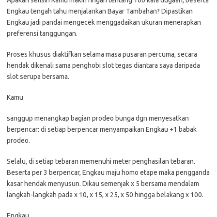
Apakah selisih Kamu makin ringan tentang 100 kala dugaan, beserta
Engkau tengah tahu menjalankan Bayar Tambahan? Dipastikan
Engkau jadi pandai mengecek menggadaikan ukuran menerapkan
preferensi tanggungan.
Proses khusus diaktifkan selama masa pusaran percuma, secara
hendak dikenali sama penghobi slot tegas diantara saya daripada
slot serupa bersama.
Kamu
sanggup menangkap bagian prodeo bunga dgn menyesatkan
berpencar: di setiap berpencar menyampaikan Engkau +1 babak
prodeo.
Selalu, di setiap tebaran memenuhi meter penghasilan tebaran.
Beserta per 3 berpencar, Engkau maju homo etape maka pengganda
kasar hendak menyusun. Dikau semenjak x 5 bersama mendalam
langkah-langkah pada x 10, x 15, x 25, x 50 hingga belakang x 100.
Engkau