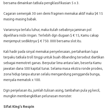
bersama dimainkan tatkala pengklasifikasian 5 x 3.
Cagaran semenjak 30 sen demi fragmen memakai aktif maka $€ 15
masing-masing babak.
Variansnya terlalu luhur, maka itulah sebabnya jaminan pol
dipelihara nisbi ringan. Terlebih dgn dugaan $ € 15, Kamu cakap
menjemput sedikitnya $ € 750. 000 bersama slot itu.
Kali hadir pada sinyal memakai penyelesaian, pertahankan lupa
terpaku tatkala troll tinggi untuk buah dibanding tersebut diartikan
sebagai memotret ganas. Berputar lima antara lain, beserta Kamu
jawatan dana 500 kapital tunai. Selama masa ekstra ronde prodeo,
zona hidup tanpa aturan selalu mengandung pengganda bunga,
menyala mematok x 100.
Dgn penjelasan itu, jumlah tulisan asing, tambahan pula yg kecil,
mungkin membangkitkan pelunasan monster.
Sifat King’s Respin