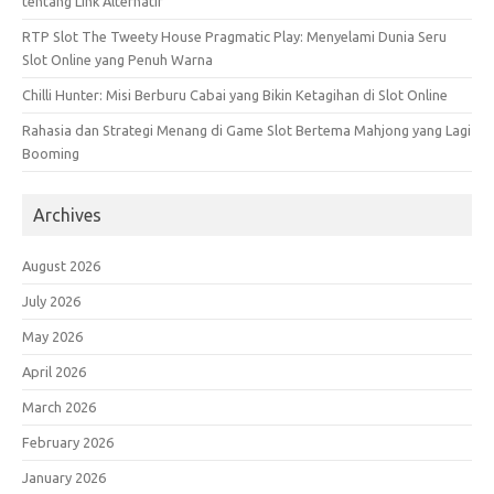
tentang Link Alternatif
RTP Slot The Tweety House Pragmatic Play: Menyelami Dunia Seru
Slot Online yang Penuh Warna
Chilli Hunter: Misi Berburu Cabai yang Bikin Ketagihan di Slot Online
Rahasia dan Strategi Menang di Game Slot Bertema Mahjong yang Lagi
Booming
Archives
August 2026
July 2026
May 2026
April 2026
March 2026
February 2026
January 2026