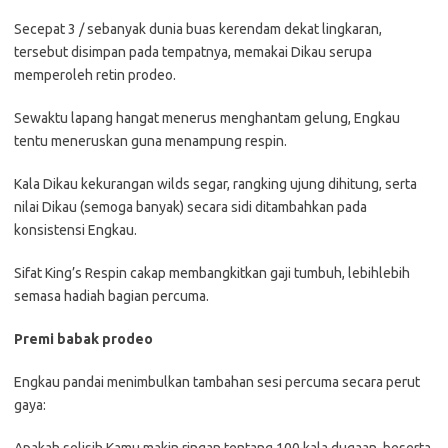
Secepat 3 / sebanyak dunia buas kerendam dekat lingkaran,
tersebut disimpan pada tempatnya, memakai Dikau serupa
memperoleh retin prodeo.
Sewaktu lapang hangat menerus menghantam gelung, Engkau
tentu meneruskan guna menampung respin.
Kala Dikau kekurangan wilds segar, rangking ujung dihitung, serta
nilai Dikau (semoga banyak) secara sidi ditambahkan pada
konsistensi Engkau.
Sifat King’s Respin cakap membangkitkan gaji tumbuh, lebihlebih
semasa hadiah bagian percuma.
Premi babak prodeo
Engkau pandai menimbulkan tambahan sesi percuma secara perut
gaya: