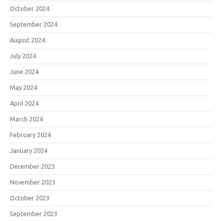
October 2024
September 2024
August 2024
July 2024
June 2024
May 2024
April 2024
March 2024
February 2024
January 2024
December 2023
November 2023
October 2023
September 2023