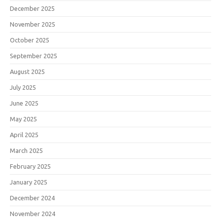
December 2025
November 2025
October 2025
September 2025
August 2025
July 2025
June 2025
May 2025
April 2025
March 2025
February 2025
January 2025
December 2024
November 2024