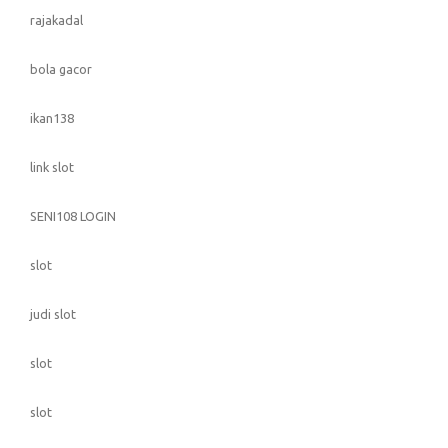
rajakadal
bola gacor
ikan138
link slot
SENI108 LOGIN
slot
judi slot
slot
slot