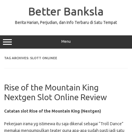
Skip
to
Better Banksla
content
Berita Harian, Perjudian, dan Info Terbaru di Satu Tempat
Menu
TAG ARCHIVES:
SLOTT ONLINEE
Rise of the Mountain King
Nextgen Slot Online Review
Catatan slot Rise of the Mountain King (Nextgen)
Pekerjaan irama yg istimewa itu saja dikenal sebagai “Troll Dance”
memakai mengumpulkan teater guna apa-apa sudah pasti jadi satu