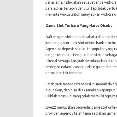
pakai lama. Tidak akan secepat anda withdra
persiapkan terlebih dahulu. Tapi tidak perlu
meminta waktu untuk menyiapkan withdraw y
Game Slot Terbaru Yang Harus Dicoba
Daftar agen slot deposit sakuku dan dapat
kondang gacor. Link slot online bank sakuku 
Agen slot deposit sakuku terpopuler yang ud
hingga Merauke. Pengukuhan status sebagai 
dikenal sebagai langkah mendapatkan duit be
terdepan dalam urusan update game slot de
permainan tak terbatas.
Salah satu metode transaksi ini mudah diker
digunakan, dan bisa dilaksanakan kapanpun.
Pilihlah situs judi yang telah memiliki reputas
Live22 merupakan penyedia game slot onlin
provider legend / telah lama sediakan game s