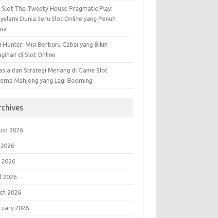
 Slot The Tweety House Pragmatic Play:
yelami Dunia Seru Slot Online yang Penuh
na
li Hunter: Misi Berburu Cabai yang Bikin
gihan di Slot Online
asia dan Strategi Menang di Game Slot
tema Mahjong yang Lagi Booming
rchives
ust 2026
 2026
 2026
l 2026
ch 2026
ruary 2026