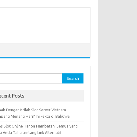
rch
ecent Posts
ah Dengar Istilah Slot Server Vietnam
pang Menang Hari? Ini Fakta di Baliknya
es Slot Online Tanpa Hambatan: Semua yang
u Anda Tahu tentang Link Alternatif