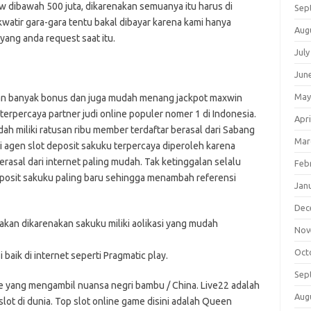
w dibawah 500 juta, dikarenakan semuanya itu harus di
Sep
 kwatir gara-gara tentu bakal dibayar karena kami hanya
Aug
ang anda request saat itu.
July
Jun
May
kan banyak bonus dan juga mudah menang jackpot maxwin
terpercaya partner judi online populer nomer 1 di Indonesia.
Apri
ah miliki ratusan ribu member terdaftar berasal dari Sabang
Mar
agen slot deposit sakuku terpercaya diperoleh karena
rasal dari internet paling mudah. Tak ketinggalan selalu
Feb
posit sakuku paling baru sehingga menambah referensi
Jan
Dec
jakan dikarenakan sakuku miliki aolikasi yang mudah
Nov
Oct
i baik di internet seperti Pragmatic play.
Sep
e yang mengambil nuansa negri bambu / China. Live22 adalah
Aug
lot di dunia. Top slot online game disini adalah Queen