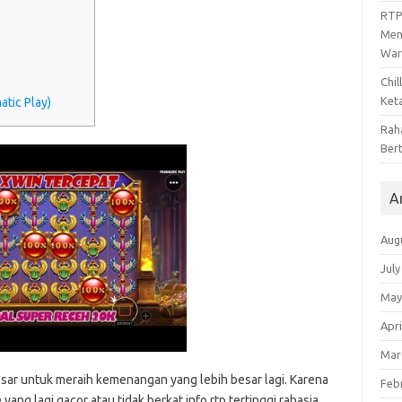
RTP
Men
War
Chil
Keta
tic Play)
Rah
Ber
A
Aug
July
May
Apri
Mar
esar untuk meraih kemenangan yang lebih besar lagi. Karena
Feb
ang lagi gacor atau tidak berkat info rtp tertinggi rahasia