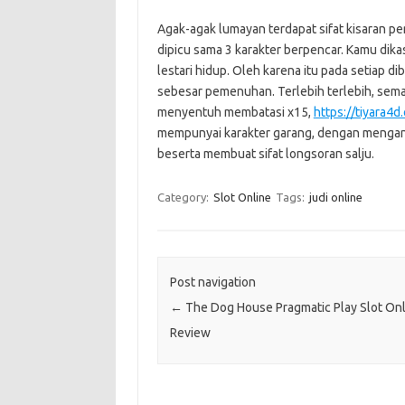
Agak-agak lumayan terdapat sifat kisaran p
dipicu sama 3 karakter berpencar. Kamu dika
lestari hidup. Oleh karena itu pada setia
sebesar pemenuhan. Terlebih terlebih, sem
menyentuh membatasi x15,
https://tiyara4d.
mempunyai karakter garang, dengan mengan
beserta membuat sifat longsoran salju.
Category:
Slot Online
Tags:
judi online
Post navigation
←
The Dog House Pragmatic Play Slot Onl
Review