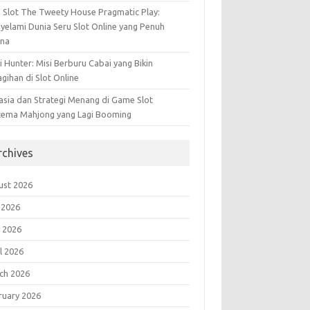
 Slot The Tweety House Pragmatic Play:
yelami Dunia Seru Slot Online yang Penuh
na
li Hunter: Misi Berburu Cabai yang Bikin
gihan di Slot Online
asia dan Strategi Menang di Game Slot
tema Mahjong yang Lagi Booming
rchives
ust 2026
 2026
 2026
l 2026
ch 2026
ruary 2026