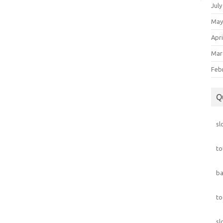
July
May
Apri
Mar
Feb
Q
sl
to
ba
to
sl