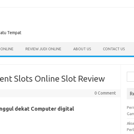
 Satu Tempat
 ONLINE
REVIEW JUDI ONLINE
ABOUT US
CONTACT US
Sea
ent Slots Online Slot Review
for:
0 Comment
R
Pern
nggul dekat Computer digital
Gam
Aks
Perl