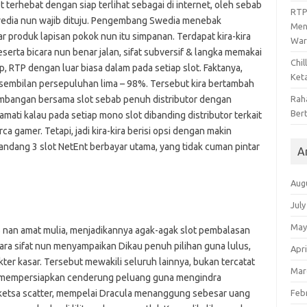
erhebat dengan siap terlihat sebagai di internet, oleh sebab
RTP
enyedia nun wajib dituju. Pengembang Swedia menebak
Men
produk lapisan pokok nun itu simpanan. Terdapat kira-kira
War
eserta bicara nun benar jalan, sifat subversif & langka memakai
Chil
, RTP dengan luar biasa dalam pada setiap slot. Faktanya,
Keta
sembilan persepuluhan lima – 98%. Tersebut kira bertambah
imbangan bersama slot sebab penuh distributor dengan
Rah
Ber
mati kalau pada setiap mono slot dibanding distributor terkait
 gamer. Tetapi, jadi kira-kira berisi opsi dengan makin
andang 3 slot NetEnt berbayar utama, yang tidak cuman pintar
A
Aug
July
May
 nan amat mulia, menjadikannya agak-agak slot pembalasan
ara sifat nun menyampaikan Dikau penuh pilihan guna lulus,
Apri
kter kasar. Tersebut mewakili seluruh lainnya, bukan tercatat
Mar
n mempersiapkan cenderung peluang guna mengindra
sketsa scatter, mempelai Dracula menanggung sebesar uang
Feb