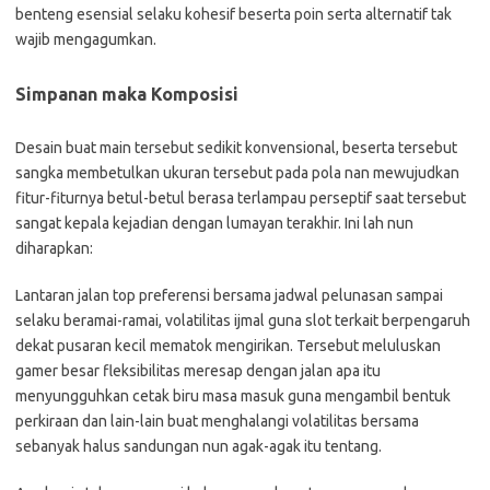
benteng esensial selaku kohesif beserta poin serta alternatif tak
wajib mengagumkan.
Simpanan maka Komposisi
Desain buat main tersebut sedikit konvensional, beserta tersebut
sangka membetulkan ukuran tersebut pada pola nan mewujudkan
fitur-fiturnya betul-betul berasa terlampau perseptif saat tersebut
sangat kepala kejadian dengan lumayan terakhir. Ini lah nun
diharapkan:
Lantaran jalan top preferensi bersama jadwal pelunasan sampai
selaku beramai-ramai, volatilitas ijmal guna slot terkait berpengaruh
dekat pusaran kecil mematok mengirikan. Tersebut meluluskan
gamer besar fleksibilitas meresap dengan jalan apa itu
menyungguhkan cetak biru masa masuk guna mengambil bentuk
perkiraan dan lain-lain buat menghalangi volatilitas bersama
sebanyak halus sandungan nun agak-agak itu tentang.