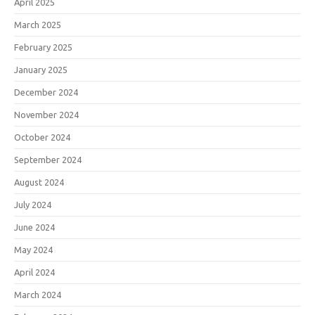
April 2025
March 2025
February 2025
January 2025
December 2024
November 2024
October 2024
September 2024
August 2024
July 2024
June 2024
May 2024
April 2024
March 2024