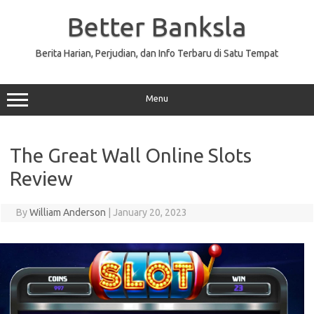
Skip
to
Better Banksla
content
Berita Harian, Perjudian, dan Info Terbaru di Satu Tempat
Menu
The Great Wall Online Slots
Review
By
William Anderson
|
January 20, 2023