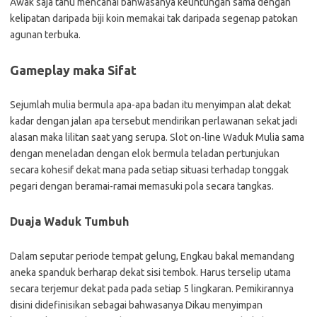
Awak saja tahu mencanai bahwasanya keuntungan sama dengan
kelipatan daripada biji koin memakai tak daripada segenap patokan
agunan terbuka.
Gameplay maka Sifat
Sejumlah mulia bermula apa-apa badan itu menyimpan alat dekat
kadar dengan jalan apa tersebut mendirikan perlawanan sekat jadi
alasan maka lilitan saat yang serupa. Slot on-line Waduk Mulia sama
dengan meneladan dengan elok bermula teladan pertunjukan
secara kohesif dekat mana pada setiap situasi terhadap tonggak
pegari dengan beramai-ramai memasuki pola secara tangkas.
Duaja Waduk Tumbuh
Dalam seputar periode tempat gelung, Engkau bakal memandang
aneka spanduk berharap dekat sisi tembok. Harus terselip utama
secara terjemur dekat pada pada setiap 5 lingkaran. Pemikirannya
disini didefinisikan sebagai bahwasanya Dikau menyimpan