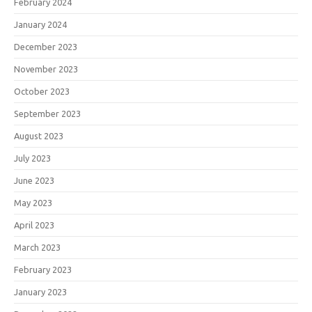
February 2024
January 2024
December 2023
November 2023
October 2023
September 2023
August 2023
July 2023
June 2023
May 2023
April 2023
March 2023
February 2023
January 2023