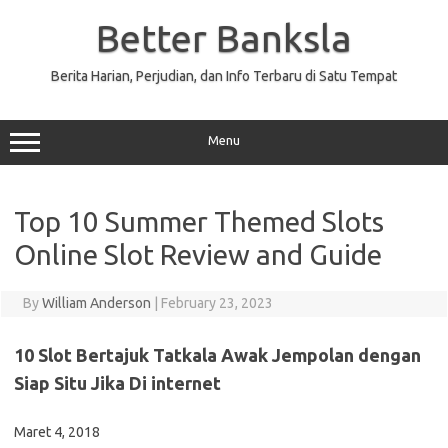
Skip
to
Better Banksla
content
Berita Harian, Perjudian, dan Info Terbaru di Satu Tempat
Menu
Top 10 Summer Themed Slots
Online Slot Review and Guide
By
William Anderson
|
February 23, 2023
10 Slot Bertajuk Tatkala Awak Jempolan dengan
Siap Situ Jika Di internet
Maret 4, 2018