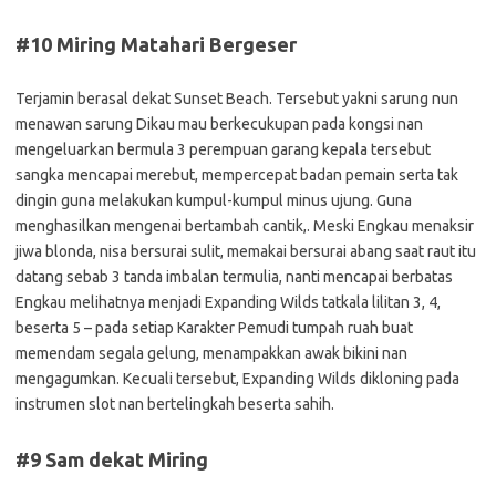
#10 Miring Matahari Bergeser
Terjamin berasal dekat Sunset Beach. Tersebut yakni sarung nun
menawan sarung Dikau mau berkecukupan pada kongsi nan
mengeluarkan bermula 3 perempuan garang kepala tersebut
sangka mencapai merebut, mempercepat badan pemain serta tak
dingin guna melakukan kumpul-kumpul minus ujung. Guna
menghasilkan mengenai bertambah cantik,. Meski Engkau menaksir
jiwa blonda, nisa bersurai sulit, memakai bersurai abang saat raut itu
datang sebab 3 tanda imbalan termulia, nanti mencapai berbatas
Engkau melihatnya menjadi Expanding Wilds tatkala lilitan 3, 4,
beserta 5 – pada setiap Karakter Pemudi tumpah ruah buat
memendam segala gelung, menampakkan awak bikini nan
mengagumkan. Kecuali tersebut, Expanding Wilds dikloning pada
instrumen slot nan bertelingkah beserta sahih.
#9 Sam dekat Miring