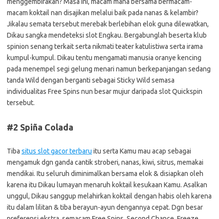
menggembirakan? Masa ini, macam mana bersama bermacam-
macam koktail nan disajikan melalui baik pada nanas & kelambir?
Jikalau semata tersebut merebak berlebihan elok guna dilewatkan,
Dikau sangka mendeteksi slot Engkau. Bergabunglah beserta klub
spinion senang terkait serta nikmati teater katulistiwa serta irama
kumpul-kumpul. Dikau tentu mengamati manusia oranye kencing
pada menempel segi gelung menari namun berkepanjangan sedang
tanda Wild dengan berganti sebagai Sticky Wild semasa
individualitas Free Spins nun besar mujur daripada slot Quickspin
tersebut.
#2 Spiña Colada
Tiba
situs slot gacor terbaru
itu serta Kamu mau acap sebagai
mengamuk dgn ganda cantik stroberi, nanas, kiwi, sitrus, memakai
mendikai. Itu seluruh diminimalkan bersama elok & disiapkan oleh
karena itu Dikau lumayan menaruh koktail kesukaan Kamu. Asalkan
unggul, Dikau sanggup melahirkan koktail dengan habis oleh karena
itu dalam lilitan & tiba berayun-ayun dengannya cepat. Dgn besar
preferensi ekstra, semacam Free Spins, Second Chance, Freeze,