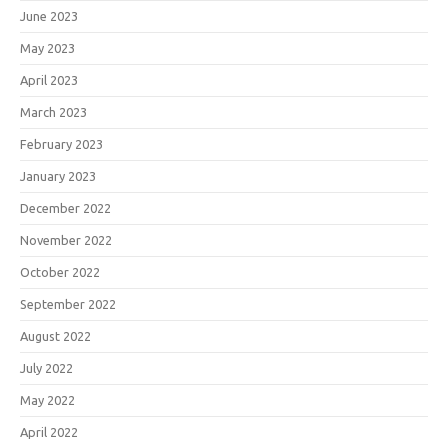
June 2023
May 2023
April 2023
March 2023
February 2023
January 2023
December 2022
November 2022
October 2022
September 2022
August 2022
July 2022
May 2022
April 2022