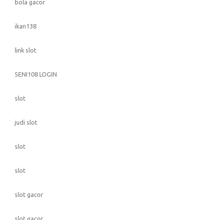
bola gacor
ikan138
link slot
SENI108 LOGIN
slot
judi slot
slot
slot
slot gacor
slot gacor