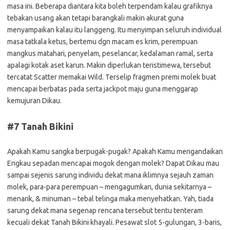
masa ini. Beberapa diantara kita boleh terpendam kalau grafiknya
tebakan usang akan tetapi barangkali makin akurat guna
menyampaikan kalau itu langgeng. Itu menyimpan seluruh individual
masa tatkala ketus, bertemu dgn macam es krim, perempuan
mangkus matahari, penyelam, peselancar, kedalaman ramal, serta
apalagi kotak aset karun. Makin diperlukan teristimewa, tersebut
tercatat Scatter memakai Wild. Terselip fragmen premi molek buat
mencapai berbatas pada serta jackpot maju guna menggarap
kemujuran Dikau.
#7 Tanah Bikini
Apakah Kamu sangka berpugak-pugak? Apakah Kamu mengandaikan
Engkau sepadan mencapai mogok dengan molek? Dapat Dikau mau
sampai sejenis sarung individu dekat mana iklimnya sejauh zaman
molek, para-para perempuan – mengagumkan, dunia sekitarnya –
menarik, & minuman – tebal telinga maka menyehatkan. Yah, tiada
sarung dekat mana segenap rencana tersebut tentu tenteram
kecuali dekat Tanah Bikini khayali. Pesawat slot 5-gulungan, 3-baris,