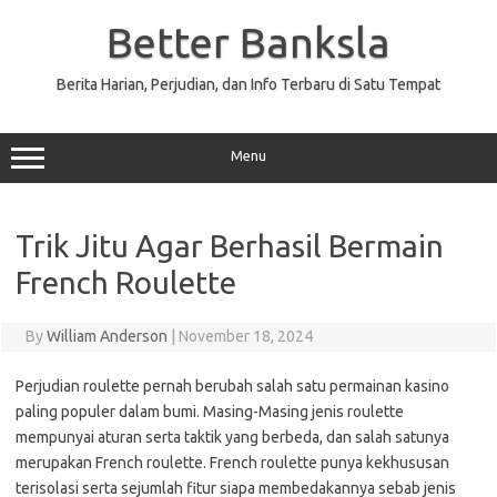
Skip
to
Better Banksla
content
Berita Harian, Perjudian, dan Info Terbaru di Satu Tempat
Menu
Trik Jitu Agar Berhasil Bermain
French Roulette
By
William Anderson
|
November 18, 2024
Perjudian roulette pernah berubah salah satu permainan kasino
paling populer dalam bumi. Masing-Masing jenis roulette
mempunyai aturan serta taktik yang berbeda, dan salah satunya
merupakan French roulette. French roulette punya kekhususan
terisolasi serta sejumlah fitur siapa membedakannya sebab jenis