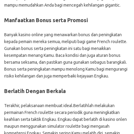
mampu memudahkan Anda bagi mencegah kehilangan gigantic.
Manfaatkan Bonus serta Promosi
Banyak kasino online yang menawarkan bonus dan peningkatan
kepada pemain mereka semua, meliputi bagi game French roulette.
Gunakan bonus serta peningkatan ini satu bagi menaikkan
kesempatan menang Kamu. Baca kondisi dan juga aturan bonus
bersama seksama, dan pastikan guna gunakan sebagus barangkali.
Bonus serta peningkatan mampu menolong Kamu bagi mengurangi
risiko kehilangan dan juga memperbaiki kejayaan Engkau.
Berlatih Dengan Berkala
Terakhir, pelaksanaan membuat ideal.Berlatihlah melakukan
permainan French roulette secara periodik guna meningkatkan
keahlian serta taktik Engkau. Engkau dapat berlatih di kasino onlen
maupun menggunakan simulator roulette bagi mengasah
kompetensi Engkau. Semakin sering Kamu melatih diri, semakin