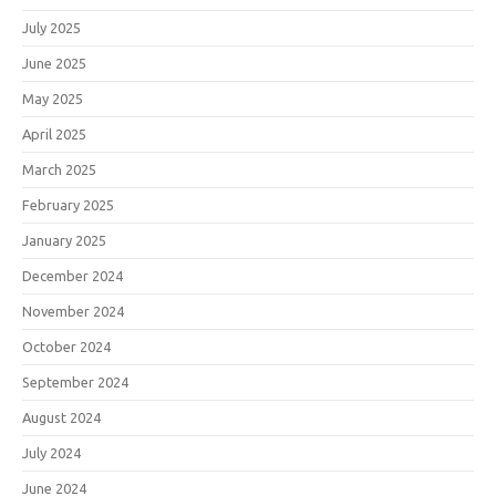
July 2025
June 2025
May 2025
April 2025
March 2025
February 2025
January 2025
December 2024
November 2024
October 2024
September 2024
August 2024
July 2024
June 2024