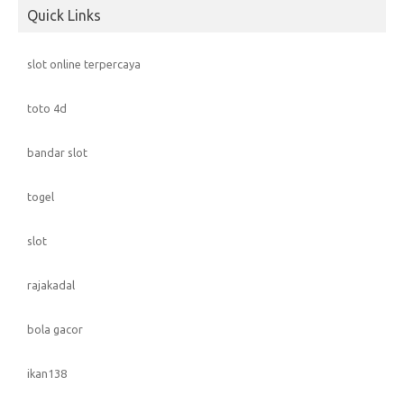
Quick Links
slot online terpercaya
toto 4d
bandar slot
togel
slot
rajakadal
bola gacor
ikan138