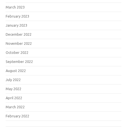
March 2023
February 2023
January 2023
December 2022
November 2022
October 2022
September 2022
August 2022
July 2022
May 2022
April 2022
March 2022
February 2022