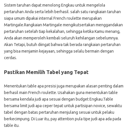
Sistem taruhan dapat menolong Engkau untuk mengelola
pertaruhan Anda serta lebih berhasil. salah satu rangkaian taruhan
siapa umum dipakai internal French roulette merupakan
Martingale.Rangkaian Martingale mengikutsertakan menggandakan
pertaruhan setelah tiap kekalahan, sehingga ketika Kamu menang,
Anda akan memperoleh kembali seluruh kehilangan sebelumnya.
Akan Tetapi, butuh diingat bahwa tak berada rangkaian pertaruhan
yang bisa menjamin kejayaan, sehingga selalu bermain dengan
cerdas.
Pastikan Memilih Tabel yang Tepat
Menentukan table apa presisi juga merupakan alasan penting dalam
berhasil main French roulette. Usahakan guna menentukan table
bersama kendala judi apa sesuai dengan budget Engkau.Table
bersama limit judi apa ceper tepat untuk partisipan novice, sewaktu
tabel dengan batas pertaruhan menjulang sesuai untuk pelaku
berkecimpung. Di Luar itu, pay attention pula tipe judi apa ada pada
table itu.