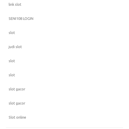
link slot
SENI108 LOGIN
slot
judi slot
slot
slot
slot gacor
slot gacor
Slot online