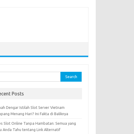
rch
ecent Posts
ah Dengar Istilah Slot Server Vietnam
pang Menang Hari? Ini Fakta di Baliknya
es Slot Online Tanpa Hambatan: Semua yang
u Anda Tahu tentang Link Alternatif