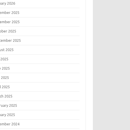
uary 2026
ember 2025
ember 2025
ober 2025
tember 2025
ust 2025
 2025
e 2025
 2025
l 2025
ch 2025
ruary 2025
uary 2025
ember 2024