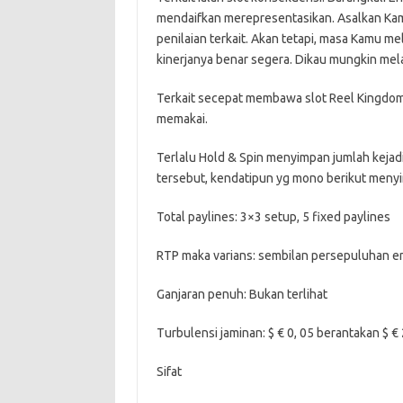
mendaifkan merepresentasikan. Asalkan Kam
penilaian terkait. Akan tetapi, masa Kamu m
kinerjanya benar segera. Dikau mungkin mel
Terkait secepat membawa slot Reel Kingdom y
memakai.
Terlalu Hold & Spin menyimpan jumlah kejad
tersebut, kendatipun yg mono berikut meny
Total paylines: 3×3 setup, 5 fixed paylines
RTP maka varians: sembilan persepuluhan en
Ganjaran penuh: Bukan terlihat
Turbulensi jaminan: $ € 0, 05 berantakan $ €
Sifat