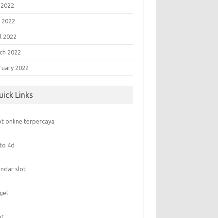
 2022
 2022
l 2022
ch 2022
ruary 2022
uick Links
ot online terpercaya
to 4d
ndar slot
gel
ot