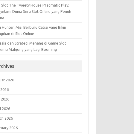
 Slot The Tweety House Pragmatic Play:
yelami Dunia Seru Slot Online yang Penuh
na
li Hunter: Misi Berburu Cabai yang Bikin
gihan di Slot Online
asia dan Strategi Menang di Game Slot
tema Mahjong yang Lagi Booming
rchives
ust 2026
 2026
 2026
l 2026
ch 2026
ruary 2026