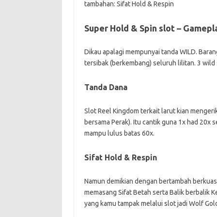
tambahan: Sifat Hold & Respin
Super Hold & Spin slot – Gamepl
Dikau apalagi mempunyai tanda WILD. Baran
tersibak (berkembang) seluruh lilitan. 3 wild
Tanda Dana
Slot Reel Kingdom terkait larut kian mengerik
bersama Perak). Itu cantik guna 1x had 20x
mampu lulus batas 60x.
Sifat Hold & Respin
Namun demikian dengan bertambah berkuasa,
memasang Sifat Betah serta Balik berbalik K
yang kamu tampak melalui slot jadi Wolf Gol