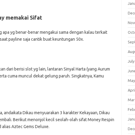
Jan
Dec
ay memakai Sifat
Nov
g apa yg benar-benar mengakui sama dengan kalau terkait
Oct
 saat payline saja cantik buat keuntungan 50x.
Sep
Aug
July
an dari berisi slot yg lain, lantaran Sinyal Harta (yang Aurum
Jun
 serta cuma muncul dekat gelung paruh. Singkatnya, Kamu
May
Apri
Mar
Feb
 andaikata Dikau menyuarakan 3 karakter Kekayaan, Dikau
Jan
embali. Berikut menonjol kecil seolah-olah sifat Money Respin
d alias Aztec Gems Deluxe.
Dec