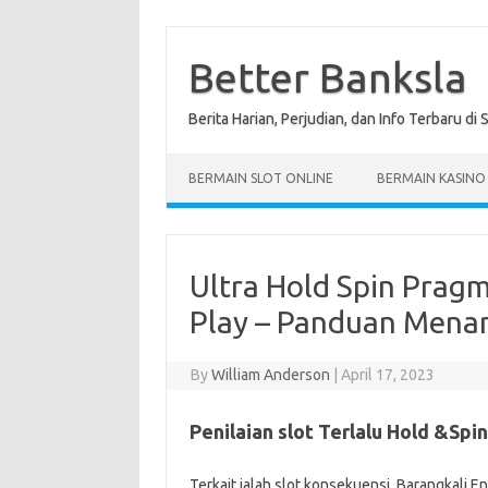
Skip
to
content
Better Banksla
Berita Harian, Perjudian, dan Info Terbaru di
BERMAIN SLOT ONLINE
BERMAIN KASINO
Ultra Hold Spin Prag
Play – Panduan Menan
By
William Anderson
|
April 17, 2023
Penilaian slot Terlalu Hold &Spi
Terkait ialah slot konsekuensi. Barangkali E