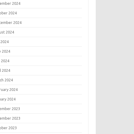
ember 2024
ober 2024
tember 2024
ust 2024
 2024
e 2024
 2024
l 2024
ch 2024
ruary 2024
uary 2024
ember 2023
ember 2023
ober 2023