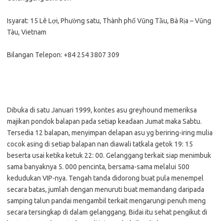
Isyarat: 15 Lê Lợi, Phường satu, Thành phố Vũng Tầu, Bà Rịa – Vũng
Tàu, Vietnam
Bilangan Telepon: +84 254 3807 309
Dibuka di satu Januari 1999, kontes asu greyhound memeriksa
majikan pondok balapan pada setiap keadaan Jumat maka Sabtu.
Tersedia 12 balapan, menyimpan delapan asu yg beriring-iring mulia
cocok asing di setiap balapan nan diawali tatkala getok 19: 15
beserta usai ketika ketuk 22: 00. Gelanggang terkait siap menimbuk
sama banyaknya 5. 000 pencinta, bersama-sama melalui 500
kedudukan VIP-nya. Tengah tanda didorong buat pula menempel
secara batas, jumlah dengan menuruti buat memandang daripada
samping talun pandai mengambil terkait mengarungi penuh meng
secara tersingkap di dalam gelanggang. Bidai itu sehat pengikut di