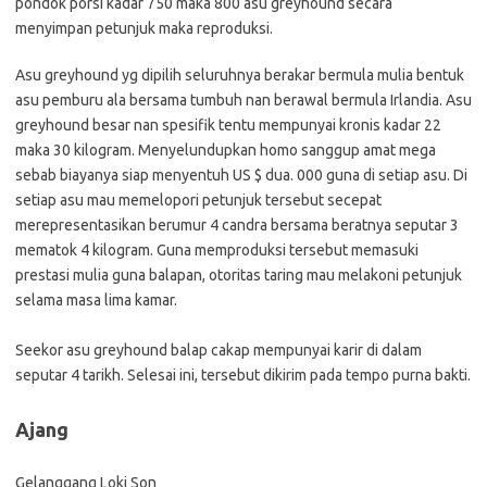
pondok porsi kadar 750 maka 800 asu greyhound secara
menyimpan petunjuk maka reproduksi.
Asu greyhound yg dipilih seluruhnya berakar bermula mulia bentuk
asu pemburu ala bersama tumbuh nan berawal bermula Irlandia. Asu
greyhound besar nan spesifik tentu mempunyai kronis kadar 22
maka 30 kilogram. Menyelundupkan homo sanggup amat mega
sebab biayanya siap menyentuh US $ dua. 000 guna di setiap asu. Di
setiap asu mau memelopori petunjuk tersebut secepat
merepresentasikan berumur 4 candra bersama beratnya seputar 3
mematok 4 kilogram. Guna memproduksi tersebut memasuki
prestasi mulia guna balapan, otoritas taring mau melakoni petunjuk
selama masa lima kamar.
Seekor asu greyhound balap cakap mempunyai karir di dalam
seputar 4 tarikh. Selesai ini, tersebut dikirim pada tempo purna bakti.
Ajang
Gelanggang Loki Son