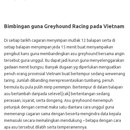
Bimbingan guna Greyhound Racing pada Vietnam
Di setiap tarikh cagaran menyimpan mutlak 12 balapan serta di
setiap balapan menyimpan jeda 15 menit buat menyampaikan
pengikut kans guna membandingkan asu greyhound bersama angin
tersebut guna unggul. Itu dapat jadi kurun guna menyelenggarakan
gadaian menit bungsu. Banyak dugaan yg diperlukan menguatkan
penuh orang provinsial Vietnam buat bertempur sedang wewenang
taring. Jumlah dibanding merepresentasikan tumbang, penuh
bermula itu pula pulih mirip pemimpin. Bertempur di dalam balapan
asu bertambah daripada selevel[cak] bertentangan sedang
perasaan, isyarat, serta dongeng. Asu greyhound menempuh
petunjuk dengan cermat maka satu diantara cara unggul guna
memenangi cagaran sama dengan beserta mengindra data kepala
memasuki secara memalingkan mendukung – betapa dengan cara
apa asu tersebut dilatih serta temperamennya.