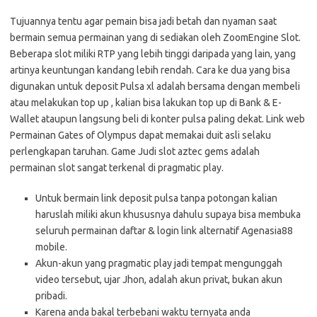
Tujuannya tentu agar pemain bisa jadi betah dan nyaman saat
bermain semua permainan yang di sediakan oleh ZoomEngine Slot.
Beberapa slot miliki RTP yang lebih tinggi daripada yang lain, yang
artinya keuntungan kandang lebih rendah. Cara ke dua yang bisa
digunakan untuk deposit Pulsa xl adalah bersama dengan membeli
atau melakukan top up , kalian bisa lakukan top up di Bank & E-
Wallet ataupun langsung beli di konter pulsa paling dekat. Link web
Permainan Gates of Olympus dapat memakai duit asli selaku
perlengkapan taruhan. Game Judi slot aztec gems adalah
permainan slot sangat terkenal di pragmatic play.
Untuk bermain link deposit pulsa tanpa potongan kalian
haruslah miliki akun khususnya dahulu supaya bisa membuka
seluruh permainan daftar & login link alternatif Agenasia88
mobile.
Akun-akun yang pragmatic play jadi tempat mengunggah
video tersebut, ujar Jhon, adalah akun privat, bukan akun
pribadi.
Karena anda bakal terbebani waktu ternyata anda