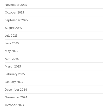
November 2025
October 2025
September 2025
August 2025
July 2025
June 2025
May 2025
April 2025
March 2025
February 2025
January 2025
December 2024
November 2024
October 2024