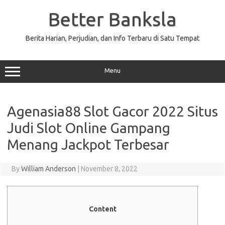
Skip
to
Better Banksla
content
Berita Harian, Perjudian, dan Info Terbaru di Satu Tempat
Menu
Agenasia88 Slot Gacor 2022 Situs
Judi Slot Online Gampang
Menang Jackpot Terbesar
By
William Anderson
|
November 8, 2022
Content