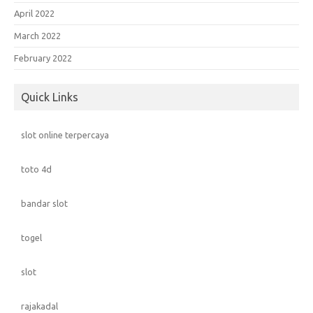
April 2022
March 2022
February 2022
Quick Links
slot online terpercaya
toto 4d
bandar slot
togel
slot
rajakadal