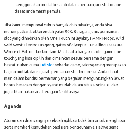
menggunakan modal besar di dalam bermain judi slot online
disaat anda masih pemula.
Jika kamu mempunyai cukup banyak chip misalnya, anda bisa
menempatkan bet terendah yakni 90K. Beragam jenis permainan
slot yang dihadirkan oleh One Touch ini layaknya MMP Hoops, Wild
Wild West, Flexing Dragong, gates of olympus Travelling Treasure,
Where of Future dan lain-lain. Masih ad a banyak model game one
touch yang bisa dipilih dan dimainkan sesuai bersama dengan
hasrat. Bukan cuma
judi slot
sekedar game, Microgaming merupakan
bagian mutlak dari sejarah permainan slot Indonesia. Anda dapat
main dalam kondisi permainan yang berjalan menguntungkan lewat
bonus beragam dengan syarat mudah dalam situs Ronin138 dan
juga dikarenakan ada beragam fasilitasnya.
Agenda
Aturan dari dirancangnya sebuah aplikasi tidak lain untuk menghibur
serta memberi kemudahan bagi para penggunanya. Halnya sama