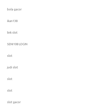
bola gacor
ikan138
link slot
SENI108 LOGIN
slot
judi slot
slot
slot
slot gacor