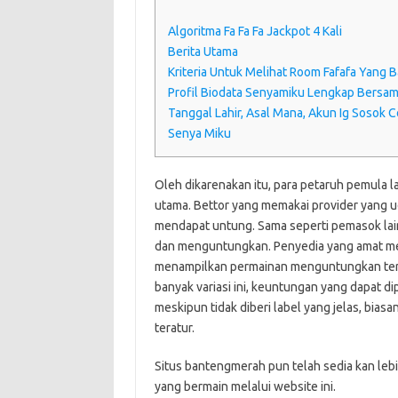
Algoritma Fa Fa Fa Jackpot 4 Kali
Berita Utama
Kriteria Untuk Melihat Room Fafafa Yang 
Profil Biodata Senyamiku Lengkap Bersam
Tanggal Lahir, Asal Mana, Akun Ig Sosok 
Senya Miku
Oleh dikarenakan itu, para petaruh pemula l
utama. Bettor yang memakai provider yang 
mendapat untung. Sama seperti pemasok lai
dan menguntungkan. Penyedia yang amat memi
menampilkan permainan menguntungkan terb
banyak variasi ini, keuntungan yang dapat di
meskipun tidak diberi label yang jelas, bia
teratur.
Situs bantengmerah pun telah sedia kan lebi
yang bermain melalui website ini.