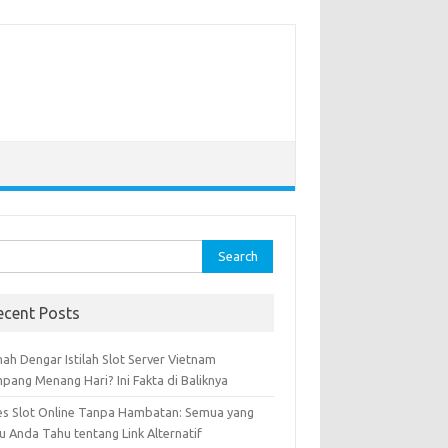
rch
ecent Posts
ah Dengar Istilah Slot Server Vietnam
pang Menang Hari? Ini Fakta di Baliknya
es Slot Online Tanpa Hambatan: Semua yang
u Anda Tahu tentang Link Alternatif