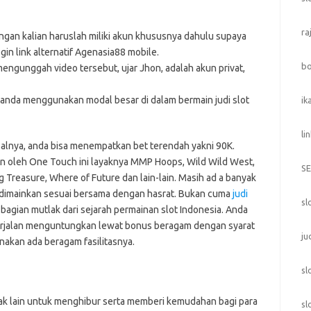
ra
ngan kalian haruslah miliki akun khususnya dahulu supaya
in link alternatif Agenasia88 mobile.
bo
engunggah video tersebut, ujar Jhon, adalah akun privat,
 anda menggunakan modal besar di dalam bermain judi slot
ik
li
alnya, anda bisa menempatkan bet terendah yakni 90K.
an oleh One Touch ini layaknya MMP Hoops, Wild Wild West,
SE
g Treasure, Where of Future dan lain-lain. Masih ad a banyak
n dimainkan sesuai bersama dengan hasrat. Bukan cuma
judi
sl
gian mutlak dari sejarah permainan slot Indonesia. Anda
erjalan menguntungkan lewat bonus beragam dengan syarat
ju
nakan ada beragam fasilitasnya.
sl
idak lain untuk menghibur serta memberi kemudahan bagi para
sl