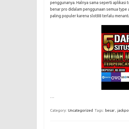
penggunanya. Halnya sama seperti aplikasi 
benar pro didalam penggunaan semua type a
paling populer karena slot88 terlalu menant
…
Category:
Uncategorized
Tags:
besar
,
jackpo