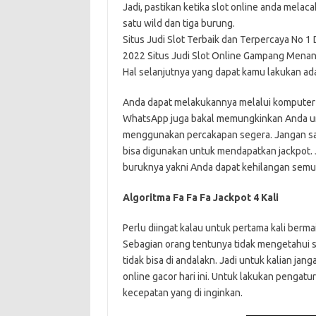
Jadi, pastikan ketika slot online anda mel
satu wild dan tiga burung.
Situs Judi Slot Terbaik dan Terpercaya No 1 
2022 Situs Judi Slot Online Gampang Menang
Hal selanjutnya yang dapat kamu lakukan ada
Anda dapat melakukannya melalui komputer 
WhatsApp juga bakal memungkinkan Anda u
menggunakan percakapan segera. Jangan sam
bisa digunakan untuk mendapatkan jackpot.
buruknya yakni Anda dapat kehilangan semua 
Algoritma Fa Fa Fa Jackpot 4 Kali
Perlu diingat kalau untuk pertama kali ber
Sebagian orang tentunya tidak mengetahui sl
tidak bisa di andalakn. Jadi untuk kalian ja
online gacor hari ini. Untuk lakukan pengatura
kecepatan yang di inginkan.