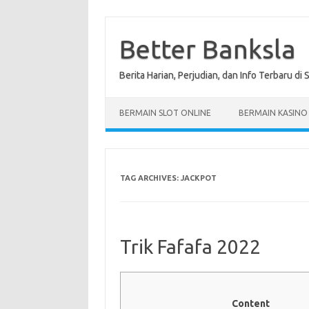
Skip
to
content
Better Banksla
Berita Harian, Perjudian, dan Info Terbaru di
BERMAIN SLOT ONLINE
BERMAIN KASINO
TAG ARCHIVES:
JACKPOT
Trik Fafafa 2022
Content