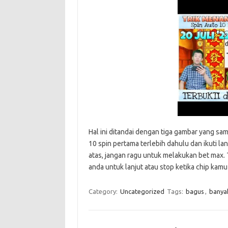
Hal ini ditandai dengan tiga gambar yang sama
10 spin pertama terlebih dahulu dan ikuti l
atas, jangan ragu untuk melakukan bet max. T
anda untuk lanjut atau stop ketika chip kam
Category:
Uncategorized
Tags:
bagus
,
banya