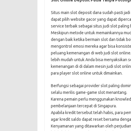
Situs main slot deposit dana sudah pasti jadi
dapat pilih website gacor yang dapat diperc
service terbaik sebagai situs judi slot palin
Meskipun metode untuk memainkannya mudah,
dengan baik ketika bermain slot dan tidak b
mengontrol emosi mereka agar bisa konsisten
peluang kemenangan di web judi slot online.
lebih mudah untuk Anda bisa menyaksikan se
kemenangan di di dalam mesin judi slot online
para player slot online untuk dimainkan.
Berfungsi sebagai provider slot paling domi
selalu merilis game-game slot menantang.
Karena pemain perlu menggunakan knowledge
pembelanjaan tercepat di Singapura.
Apabila kredit tersebut telah habis, para p
agar kredit saldo dapat reset bersama denga
Kenyamanan yang ditawarkan oleh perjudian s