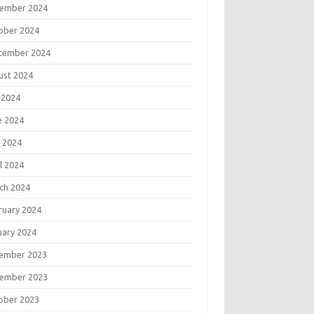
ember 2024
ober 2024
tember 2024
ust 2024
 2024
e 2024
 2024
l 2024
ch 2024
ruary 2024
uary 2024
ember 2023
ember 2023
ober 2023