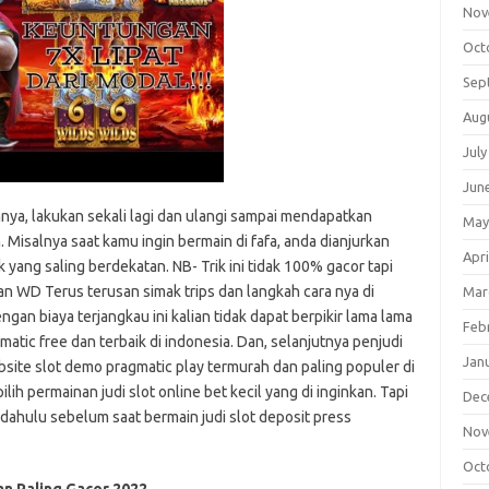
Nov
Oct
Sep
Aug
July
Jun
nya, lakukan sekali lagi dan ulangi sampai mendapatkan
May
Misalnya saat kamu ingin bermain di fafa, anda dianjurkan
Apri
k yang saling berdekatan. NB- Trik ini tidak 100% gacor tapi
an WD Terus terusan simak trips dan langkah cara nya di
Mar
ngan biaya terjangkau ini kalian tidak dapat berpikir lama lama
Feb
atic free dan terbaik di indonesia. Dan, selanjutnya penjudi
Jan
site slot demo pragmatic play termurah dan paling populer di
ih permainan judi slot online bet kecil yang di inginkan. Tapi
Dec
 dahulu sebelum saat bermain judi slot deposit press
Nov
Oct
an Paling Gacor 2022