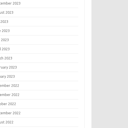
tember 2023
ust 2023
 2023
e 2023
 2023
l 2023
ch 2023
ruary 2023
uary 2023
ember 2022
ember 2022
ober 2022
tember 2022
ust 2022