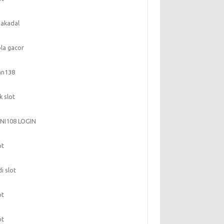
jakadal
la gacor
an138
nk slot
NI108 LOGIN
ot
di slot
ot
ot