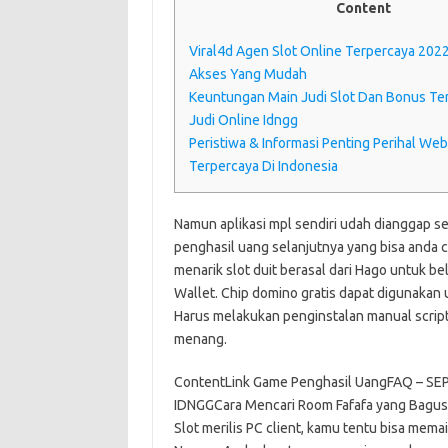
Content
Viral4d Agen Slot Online Terpercaya 202
Akses Yang Mudah
Keuntungan Main Judi Slot Dan Bonus Te
Judi Online Idngg
Peristiwa & Informasi Penting Perihal Web
Terpercaya Di Indonesia
Namun aplikasi mpl sendiri udah dianggap se
penghasil uang selanjutnya yang bisa anda 
menarik slot duit berasal dari Hago untuk bel
Wallet. Chip domino gratis dapat digunakan
Harus melakukan penginstalan manual script
menang.
ContentLink Game Penghasil UangFAQ – 
IDNGGCara Mencari Room Fafafa yang BagusB
Slot merilis PC client, kamu tentu bisa mem