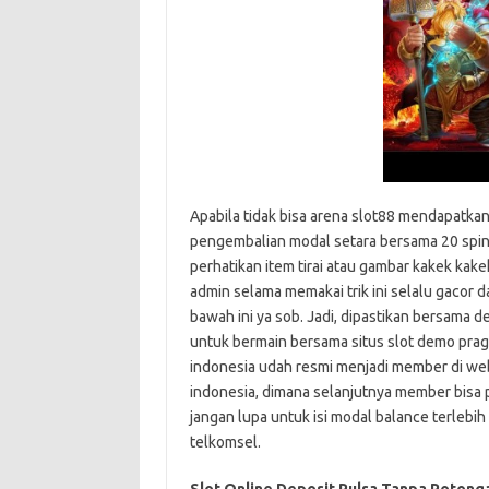
Apabila tidak bisa arena slot88 mendapatkan
pengembalian modal setara bersama 20 spin. 
perhatikan item tirai atau gambar kakek kake
admin selama memakai trik ini selalu gacor d
bawah ini ya sob. Jadi, dipastikan bersama de
untuk bermain bersama situs slot demo pragm
indonesia udah resmi menjadi member di web
indonesia, dimana selanjutnya member bisa pil
jangan lupa untuk isi modal balance terlebih
telkomsel.
Slot Online Deposit Pulsa Tanpa Potong