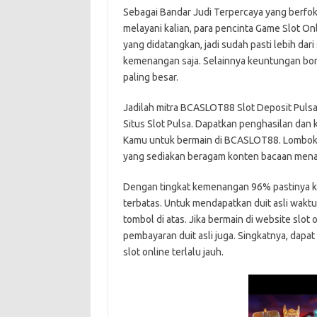
Sebagai Bandar Judi Terpercaya yang berfoku
melayani kalian, para pencinta Game Slot O
yang didatangkan, jadi sudah pasti lebih da
kemenangan saja. Selainnya keuntungan bo
paling besar.
Jadilah mitra BCASLOT88 Slot Deposit Puls
Situs Slot Pulsa. Dapatkan penghasilan da
Kamu untuk bermain di BCASLOT88. Lombokterk
yang sediakan beragam konten bacaan menarik
Dengan tingkat kemenangan 96% pastinya k
terbatas. Untuk mendapatkan duit asli waktu 
tombol di atas. Jika bermain di website slot
pembayaran duit asli juga. Singkatnya, dapat
slot online terlalu jauh.