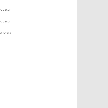
ot gacor
ot gacor
ot online