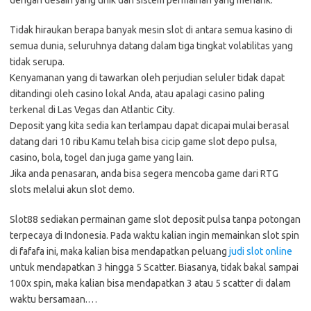
dengan desain yang unik dan sistem permainan yang menarik.
Tidak hiraukan berapa banyak mesin slot di antara semua kasino di
semua dunia, seluruhnya datang dalam tiga tingkat volatilitas yang
tidak serupa.
Kenyamanan yang di tawarkan oleh perjudian seluler tidak dapat
ditandingi oleh casino lokal Anda, atau apalagi casino paling
terkenal di Las Vegas dan Atlantic City.
Deposit yang kita sedia kan terlampau dapat dicapai mulai berasal
datang dari 10 ribu Kamu telah bisa cicip game slot depo pulsa,
casino, bola, togel dan juga game yang lain.
Jika anda penasaran, anda bisa segera mencoba game dari RTG
slots melalui akun slot demo.
Slot88 sediakan permainan game slot deposit pulsa tanpa potongan
terpecaya di Indonesia. Pada waktu kalian ingin memainkan slot spin
di fafafa ini, maka kalian bisa mendapatkan peluang
judi slot online
untuk mendapatkan 3 hingga 5 Scatter. Biasanya, tidak bakal sampai
100x spin, maka kalian bisa mendapatkan 3 atau 5 scatter di dalam
waktu bersamaan.…