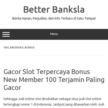
Skip
to
Better Banksla
content
Berita Harian, Perjudian, dan Info Terbaru di Satu Tempat
Menu
TAG ARCHIVES:
BONUS
Gacor Slot Terpercaya Bonus
New Member 100 Terjamin Paling
Gacor
Sehingga Judi online slot dinobatkan sebagai situs judi slot online
terlengkap nomor 1 di Indonesia. Jackpot yang ditawarkan oleh Judi