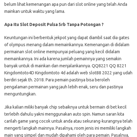
belum lihat kemenangan apa pun dari slot online yang telah Anda
mainkan untuk waktu yang lama.
Apa Itu Slot Deposit Pulsa 5rb Tanpa Potongan ?
Keuntungan ini berbentuk jekpot yang dapat diambil saat dia gates
of olympus menang dalam memainkannya. Kemenangan di didalam
permainan slot online mempunyai peluang yang kecil didalam
memainkannya. Ini ada karena jumlah pemainnya yang semakin
banyak untuk di mainkan dan menjalankannya. QQ8221 QQ 8221
Kingdomtoto4D Kingdomtoto 4d adalah web slot88 2022 yang udah
berdiri sejak th. 2018. Para pemain pastinya bisa beroleh
pengalaman permainan yang jauh lebih enak, seru dan pastinya
menguntungkan.
Jika kalian miliki banyak chip sebaiknya untuk bermain di bet kecil
terlebih dahulu yakni menggunakan auto spin. Namun saran kita
carilah game yang cocok untuk anda atau sekurang-kurangnya telah
mengerti langkah mainnya. Pasalnya, room jenis ini memiliki langkah
main yang simpel dan mudah dipahami oleh para pemain. Pasalnya,