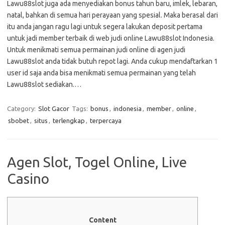
Lawu88slot juga ada menyediakan bonus tahun baru, imlek, lebaran,
natal, bahkan di semua hari perayaan yang spesial. Maka berasal dari
itu anda jangan ragu lagi untuk segera lakukan deposit pertama
untuk jadi member terbaik di web judi online Lawu88slot Indonesia.
Untuk menikmati semua permainan judi online di agen judi
Lawu88slot anda tidak butuh repot lagi. Anda cukup mendaftarkan 1
user id saja anda bisa menikmati semua permainan yang telah
Lawu88slot sediakan.…
Category:
Slot Gacor
Tags:
bonus
,
indonesia
,
member
,
online
,
sbobet
,
situs
,
terlengkap
,
terpercaya
Agen Slot, Togel Online, Live
Casino
Content