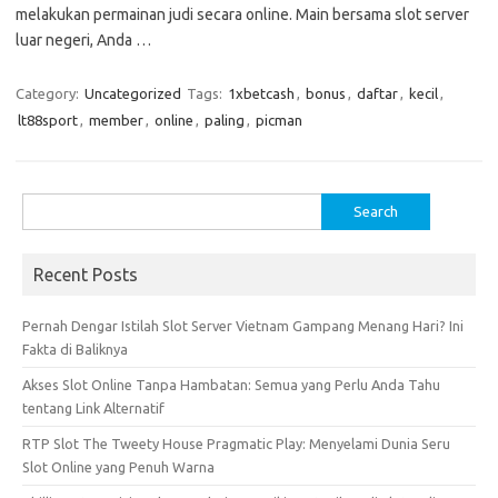
melakukan permainan judi secara online. Main bersama slot server
luar negeri, Anda …
Category:
Uncategorized
Tags:
1xbetcash
,
bonus
,
daftar
,
kecil
,
lt88sport
,
member
,
online
,
paling
,
picman
Search
for:
Recent Posts
Pernah Dengar Istilah Slot Server Vietnam Gampang Menang Hari? Ini
Fakta di Baliknya
Akses Slot Online Tanpa Hambatan: Semua yang Perlu Anda Tahu
tentang Link Alternatif
RTP Slot The Tweety House Pragmatic Play: Menyelami Dunia Seru
Slot Online yang Penuh Warna