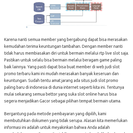
Karena nanti semua member yang bergabung dapat bisa merasakan
kemudahan terima keuntungan tambahan. Dengan member nanti
tidak harus membiasakan diri untuk bermain melalui rtp live slot saja.
Pastikan untuk selalu bisa bermain melalui beragam game paling
baik lainnya. Yang pasti dapat bisa buat member di web judi slot
promo terbaru kami ini mudah merasakan banyak keseruan dan
keuntungan. Sudah tentu amat jarang ada situs judi slot promo
paling baru di indonesia di dunia internet seperti kita ini. Tentunya
mulai sekarang semua bettor yang suka slot online harus bisa
segera menjadikan Gacor sebagai pilihan tempat bermain utama.
Bergantung pada metode pembayaran yang dipilih, kami
membutuhkan dokumen yang tidak serupa. Alasan kita memerlukan
informasi ini adalah untuk meyakinkan bahwa Anda adalah