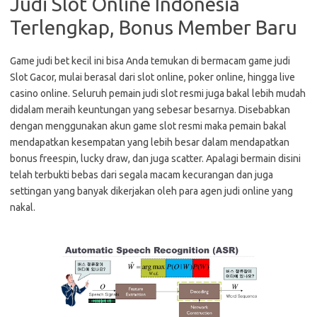
Judi Slot Online Indonesia
Terlengkap, Bonus Member Baru
Game judi bet kecil ini bisa Anda temukan di bermacam game judi
Slot Gacor, mulai berasal dari slot online, poker online, hingga live
casino online. Seluruh pemain judi slot resmi juga bakal lebih mudah
didalam meraih keuntungan yang sebesar besarnya. Disebabkan
dengan menggunakan akun game slot resmi maka pemain bakal
mendapatkan kesempatan yang lebih besar dalam mendapatkan
bonus freespin, lucky draw, dan juga scatter. Apalagi bermain disini
telah terbukti bebas dari segala macam kecurangan dan juga
settingan yang banyak dikerjakan oleh para agen judi online yang
nakal.