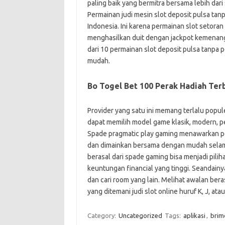
paling baik yang bermitra bersama lebih dari
Permainan judi mesin slot deposit pulsa tan
Indonesia. Ini karena permainan slot setoran
menghasilkan duit dengan jackpot kemenanga
dari 10 permainan slot deposit pulsa tanpa
mudah.
Bo Togel Bet 100 Perak Hadiah Ter
Provider yang satu ini memang terlalu populer
dapat memilih model game klasik, modern, pe
Spade pragmatic play gaming menawarkan pe
dan dimainkan bersama dengan mudah selama
berasal dari spade gaming bisa menjadi pili
keuntungan financial yang tinggi. Seandainya
dan cari room yang lain. Melihat awalan ber
yang ditemani judi slot online huruf K, J, atau
Category:
Uncategorized
Tags:
aplikasi
,
brim