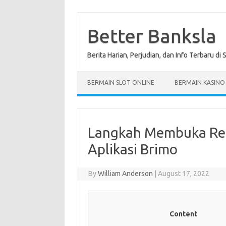
Skip
to
content
Better Banksla
Berita Harian, Perjudian, dan Info Terbaru di
BERMAIN SLOT ONLINE
BERMAIN KASINO
Langkah Membuka Rek
Aplikasi Brimo
By
William Anderson
|
August 17, 2022
Content