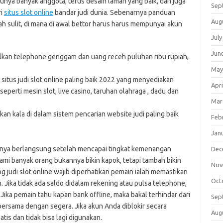
unya banyak anggota, terus desain laman yang baik, dan juga
Sep
ri
situs slot online
bandar judi dunia. Sebenarnya panduan
Aug
klah sulit, di mana di awal bettor harus harus mempunyai akun
July
Jun
lkan telephone genggam dan uang receh puluhan ribu rupiah,
May
situs judi slot online paling baik 2022 yang menyediakan
Apri
eperti mesin slot, live casino, taruhan olahraga , dadu dan
Mar
an kala di dalam sistem pencarian website judi paling baik
Feb
Jan
mnya berlangsung setelah mencapai tingkat kemenangan
Dec
lami banyak orang bukannya bikin kapok, tetapi tambah bikin
Nov
g judi slot online wajib diperhatikan pemain ialah memastikan
Oct
. Jika tidak ada saldo didalam rekening atau pulsa telephone,
Jika pemain tahu kapan bank offline, maka bakal terhindar dari
Sep
ersama dengan segera. Jika akun Anda diblokir secara
Aug
is dan tidak bisa lagi digunakan.