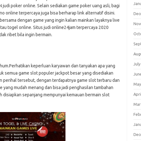
Jan
udi poker online. Selain sediakan game poker uang asli, bagi
 online terpercaya juga bisa berharap link alternatif disini.
Dec
k bersama dengan game yang ingin kalian mainkan layaknya live
Nov
atau togel online. Situs judi online24jam terpercaya 2020
Oct
ak ribet bila ingin bermain.
Sep
Aug
July
tahum.Perhatikan keperluan karyawan dan tanyakan apa yang
tuk semua game slot populer jackpot besar yang disediakan
Jun
an perihal tersebut, dengan terdapatnya game slot terbaru dan
May
line yang mudah menang dan bisa jadi penghasilan tambahan
Apri
dah disiapkan sepanjang mempunyai kemauan bermain slot
Mar
Feb
Jan
Dec