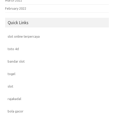
March 2022
February 2022
Quick Links
slot online terpercaya
toto 4d
bandar slot
togel
slot
rajakadal
bola gacor