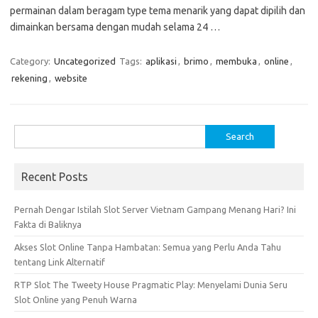
permainan dalam beragam type tema menarik yang dapat dipilih dan
dimainkan bersama dengan mudah selama 24 …
Category:
Uncategorized
Tags:
aplikasi
,
brimo
,
membuka
,
online
,
rekening
,
website
Search
for:
Recent Posts
Pernah Dengar Istilah Slot Server Vietnam Gampang Menang Hari? Ini
Fakta di Baliknya
Akses Slot Online Tanpa Hambatan: Semua yang Perlu Anda Tahu
tentang Link Alternatif
RTP Slot The Tweety House Pragmatic Play: Menyelami Dunia Seru
Slot Online yang Penuh Warna