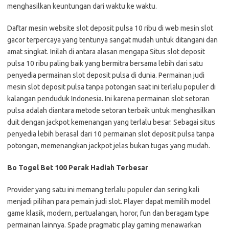
menghasilkan keuntungan dari waktu ke waktu.
Daftar mesin website slot deposit pulsa 10 ribu di web mesin slot
gacor terpercaya yang tentunya sangat mudah untuk ditangani dan
amat singkat. Inilah di antara alasan mengapa Situs slot deposit
pulsa 10 ribu paling baik yang bermitra bersama lebih dari satu
penyedia permainan slot deposit pulsa di dunia. Permainan judi
mesin slot deposit pulsa tanpa potongan saat ini terlalu populer di
kalangan penduduk Indonesia. Ini karena permainan slot setoran
pulsa adalah diantara metode setoran terbaik untuk menghasilkan
duit dengan jackpot kemenangan yang terlalu besar. Sebagai situs
penyedia lebih berasal dari 10 permainan slot deposit pulsa tanpa
potongan, memenangkan jackpot jelas bukan tugas yang mudah.
Bo Togel Bet 100 Perak Hadiah Terbesar
Provider yang satu ini memang terlalu populer dan sering kali
menjadi pilihan para pemain judi slot. Player dapat memilih model
game klasik, modern, pertualangan, horor, fun dan beragam type
permainan lainnya. Spade pragmatic play gaming menawarkan