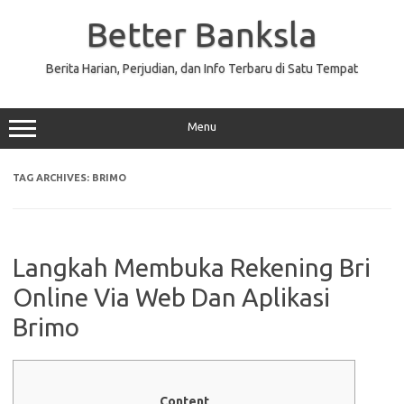
Skip
to
Better Banksla
content
Berita Harian, Perjudian, dan Info Terbaru di Satu Tempat
Menu
TAG ARCHIVES:
BRIMO
Langkah Membuka Rekening Bri
Online Via Web Dan Aplikasi
Brimo
Content