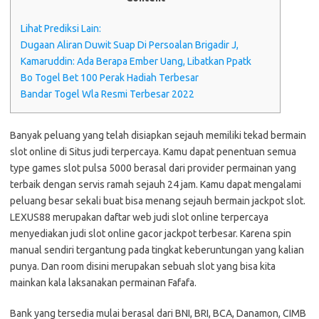
Lihat Prediksi Lain:
Dugaan Aliran Duwit Suap Di Persoalan Brigadir J,
Kamaruddin: Ada Berapa Ember Uang, Libatkan Ppatk
Bo Togel Bet 100 Perak Hadiah Terbesar
Bandar Togel Wla Resmi Terbesar 2022
Banyak peluang yang telah disiapkan sejauh memiliki tekad bermain
slot online di Situs judi terpercaya. Kamu dapat penentuan semua
type games slot pulsa 5000 berasal dari provider permainan yang
terbaik dengan servis ramah sejauh 24 jam. Kamu dapat mengalami
peluang besar sekali buat bisa menang sejauh bermain jackpot slot.
LEXUS88 merupakan daftar web judi slot online terpercaya
menyediakan judi slot online gacor jackpot terbesar. Karena spin
manual sendiri tergantung pada tingkat keberuntungan yang kalian
punya. Dan room disini merupakan sebuah slot yang bisa kita
mainkan kala laksanakan permainan Fafafa.
Bank yang tersedia mulai berasal dari BNI, BRI, BCA, Danamon, CIMB