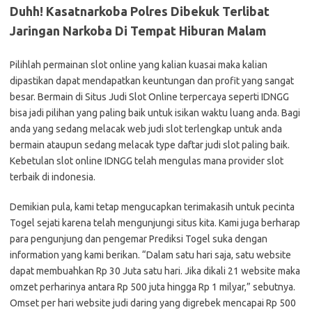
Duhh! Kasatnarkoba Polres Dibekuk Terlibat
Jaringan Narkoba Di Tempat Hiburan Malam
Pilihlah permainan slot online yang kalian kuasai maka kalian
dipastikan dapat mendapatkan keuntungan dan profit yang sangat
besar. Bermain di Situs Judi Slot Online terpercaya seperti IDNGG
bisa jadi pilihan yang paling baik untuk isikan waktu luang anda. Bagi
anda yang sedang melacak web judi slot terlengkap untuk anda
bermain ataupun sedang melacak type daftar judi slot paling baik.
Kebetulan slot online IDNGG telah mengulas mana provider slot
terbaik di indonesia.
Demikian pula, kami tetap mengucapkan terimakasih untuk pecinta
Togel sejati karena telah mengunjungi situs kita. Kami juga berharap
para pengunjung dan pengemar Prediksi Togel suka dengan
information yang kami berikan. “Dalam satu hari saja, satu website
dapat membuahkan Rp 30 Juta satu hari. Jika dikali 21 website maka
omzet perharinya antara Rp 500 juta hingga Rp 1 milyar,” sebutnya.
Omset per hari website judi daring yang digrebek mencapai Rp 500