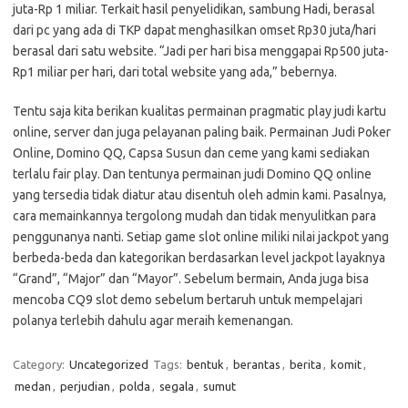
juta-Rp 1 miliar. Terkait hasil penyelidikan, sambung Hadi, berasal
dari pc yang ada di TKP dapat menghasilkan omset Rp30 juta/hari
berasal dari satu website. “Jadi per hari bisa menggapai Rp500 juta-
Rp1 miliar per hari, dari total website yang ada,” bebernya.
Tentu saja kita berikan kualitas permainan pragmatic play judi kartu
online, server dan juga pelayanan paling baik. Permainan Judi Poker
Online, Domino QQ, Capsa Susun dan ceme yang kami sediakan
terlalu fair play. Dan tentunya permainan judi Domino QQ online
yang tersedia tidak diatur atau disentuh oleh admin kami. Pasalnya,
cara memainkannya tergolong mudah dan tidak menyulitkan para
penggunanya nanti. Setiap game slot online miliki nilai jackpot yang
berbeda-beda dan kategorikan berdasarkan level jackpot layaknya
“Grand”, “Major” dan “Mayor”. Sebelum bermain, Anda juga bisa
mencoba CQ9 slot demo sebelum bertaruh untuk mempelajari
polanya terlebih dahulu agar meraih kemenangan.
Category:
Uncategorized
Tags:
bentuk
,
berantas
,
berita
,
komit
,
medan
,
perjudian
,
polda
,
segala
,
sumut