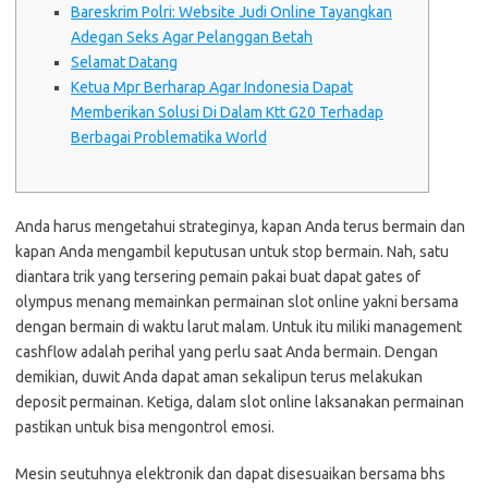
Bareskrim Polri: Website Judi Online Tayangkan
Adegan Seks Agar Pelanggan Betah
Selamat Datang
Ketua Mpr Berharap Agar Indonesia Dapat
Memberikan Solusi Di Dalam Ktt G20 Terhadap
Berbagai Problematika World
Anda harus mengetahui strateginya, kapan Anda terus bermain dan
kapan Anda mengambil keputusan untuk stop bermain. Nah, satu
diantara trik yang tersering pemain pakai buat dapat gates of
olympus menang memainkan permainan slot online yakni bersama
dengan bermain di waktu larut malam. Untuk itu miliki management
cashflow adalah perihal yang perlu saat Anda bermain. Dengan
demikian, duwit Anda dapat aman sekalipun terus melakukan
deposit permainan. Ketiga, dalam slot online laksanakan permainan
pastikan untuk bisa mengontrol emosi.
Mesin seutuhnya elektronik dan dapat disesuaikan bersama bhs