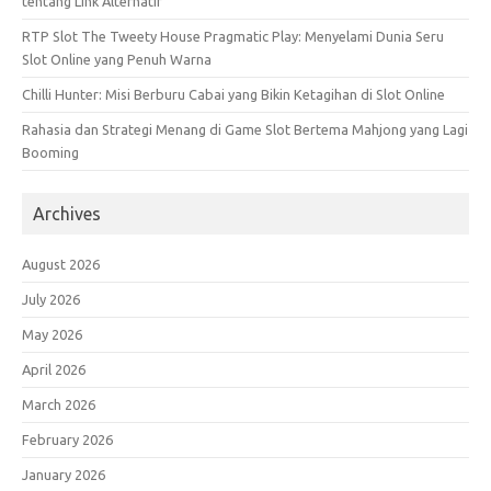
tentang Link Alternatif
RTP Slot The Tweety House Pragmatic Play: Menyelami Dunia Seru
Slot Online yang Penuh Warna
Chilli Hunter: Misi Berburu Cabai yang Bikin Ketagihan di Slot Online
Rahasia dan Strategi Menang di Game Slot Bertema Mahjong yang Lagi
Booming
Archives
August 2026
July 2026
May 2026
April 2026
March 2026
February 2026
January 2026