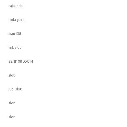
rajakadal
bola gacor
ikan138
link slot
SENI108 LOGIN
slot
judi slot
slot
slot