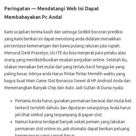
Peringatan — Mendatangi Web Ini Dapat
Membahayakan Pc Anda!
Kami ucapkan terima kasih dan semoga Sedikit bocoran prediksi
yang kami berikan ini dapat menolong anda didalam menaikkan
persentase kemenangan dan bawa pulang ratusan juta rupiah.
Menurut Dedi Prasetyo, UU ITE itu bisa menjerat para pelaku atau
orang yang mendistribusikan muatan perjudian online. Setelah itu,
silakan menaikan bet mulai dari yang terlalu kecil hingga ke yang
paling besar. Intinya anda Harus Pintar Pintar Memilih waktu yang
bagus buat Main Game Slot Bonanza Sweet di HP Android Anda dan
Memenangkan Banyak Chip dan Auto Jadi Sultan di Dunia nyata.
Pertama Anda harus gunakan permainan berasal dari mulai bet
terkecil terlebih dahulu dan diputaran selanjutnya Anda harus
jeli lihat simbol yang terpampang di papan slot.
Namun karena terdapat banyak sekali pemain yang lakukan
permainan slot online ini, jadi otomatis dapat berikan peluang
kemenangan yang sangat besar.