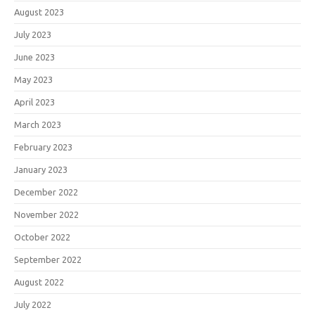
August 2023
July 2023
June 2023
May 2023
April 2023
March 2023
February 2023
January 2023
December 2022
November 2022
October 2022
September 2022
August 2022
July 2022