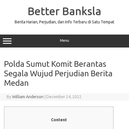
Skip
to
Better Banksla
content
Berita Harian, Perjudian, dan Info Terbaru di Satu Tempat
Menu
Polda Sumut Komit Berantas
Segala Wujud Perjudian Berita
Medan
By
William Anderson
|
December 24, 2022
Content