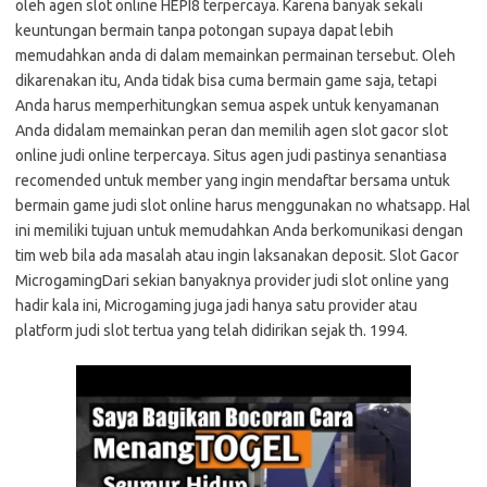
oleh agen slot online HEPI8 terpercaya. Karena banyak sekali
keuntungan bermain tanpa potongan supaya dapat lebih
memudahkan anda di dalam memainkan permainan tersebut. Oleh
dikarenakan itu, Anda tidak bisa cuma bermain game saja, tetapi
Anda harus memperhitungkan semua aspek untuk kenyamanan
Anda didalam memainkan peran dan memilih agen slot gacor slot
online judi online terpercaya. Situs agen judi pastinya senantiasa
recomended untuk member yang ingin mendaftar bersama untuk
bermain game judi slot online harus menggunakan no whatsapp. Hal
ini memiliki tujuan untuk memudahkan Anda berkomunikasi dengan
tim web bila ada masalah atau ingin laksanakan deposit. Slot Gacor
MicrogamingDari sekian banyaknya provider judi slot online yang
hadir kala ini, Microgaming juga jadi hanya satu provider atau
platform judi slot tertua yang telah didirikan sejak th. 1994.