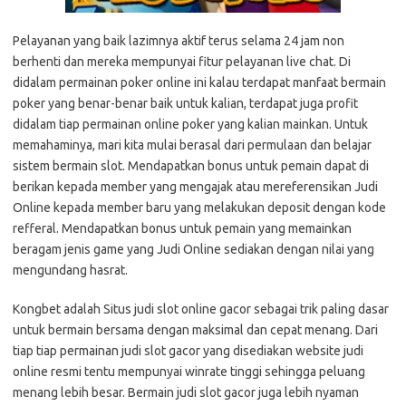
Pelayanan yang baik lazimnya aktif terus selama 24 jam non
berhenti dan mereka mempunyai fitur pelayanan live chat. Di
didalam permainan poker online ini kalau terdapat manfaat bermain
poker yang benar-benar baik untuk kalian, terdapat juga profit
didalam tiap permainan online poker yang kalian mainkan. Untuk
memahaminya, mari kita mulai berasal dari permulaan dan belajar
sistem bermain slot. Mendapatkan bonus untuk pemain dapat di
berikan kepada member yang mengajak atau mereferensikan Judi
Online kepada member baru yang melakukan deposit dengan kode
refferal. Mendapatkan bonus untuk pemain yang memainkan
beragam jenis game yang Judi Online sediakan dengan nilai yang
mengundang hasrat.
Kongbet adalah Situs judi slot online gacor sebagai trik paling dasar
untuk bermain bersama dengan maksimal dan cepat menang. Dari
tiap tiap permainan judi slot gacor yang disediakan website judi
online resmi tentu mempunyai winrate tinggi sehingga peluang
menang lebih besar. Bermain judi slot gacor juga lebih nyaman