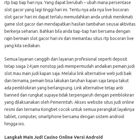
rtp tiap tiap hari nya. Yang dapat berubah – ubah mana persentase
slot gacor yang lagi tinggi hari ini. Tentu nya ada nya live bocoran
slot gacor hari ini dapat terlalu memudahkan anda untuk menikmati
game slot gacor dan mendapatkan hasilan tambahan seusai aktivitas
berkerja seharian. Bahkan bila anda tiap-tiap hari bersama dengan
rajin bermain slot gacor hari ini dan memantau situs rtp bocoran live
yang kita sediakan.
Semua layanan canggih dan layanan profesional seperti deposit
tetap siaga 24 jam nonstop jadi mempermudah andaikan pemain judi
slot mau main judi kapan saja. Melalui link alternative web judi baik
dan ternama, pemain bisa lakukan taruhan kapan saja tanpa takut
ada pemblokiran yang berlangsung. Link alternative tetap anti
banned dan rungkat supaya tidak terpengaruh dengan pemblokiran
yang dilaksanakan oleh Pemerintah. Akses website situs judi online
resmi dan ternama Kongbet cocok untuk semua perangkat layaknya
tablet, computer, smartphone bersama dengan sistem android
hingga ios.
Langkah Main Judi Casino Online Versi Android