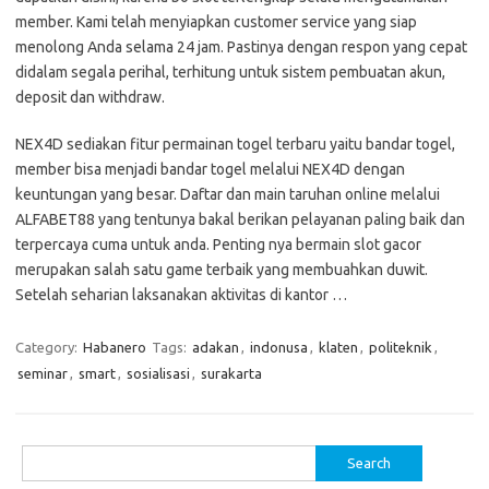
member. Kami telah menyiapkan customer service yang siap
menolong Anda selama 24 jam. Pastinya dengan respon yang cepat
didalam segala perihal, terhitung untuk sistem pembuatan akun,
deposit dan withdraw.
NEX4D sediakan fitur permainan togel terbaru yaitu bandar togel,
member bisa menjadi bandar togel melalui NEX4D dengan
keuntungan yang besar. Daftar dan main taruhan online melalui
ALFABET88 yang tentunya bakal berikan pelayanan paling baik dan
terpercaya cuma untuk anda. Penting nya bermain slot gacor
merupakan salah satu game terbaik yang membuahkan duwit.
Setelah seharian laksanakan aktivitas di kantor …
Category:
Habanero
Tags:
adakan
,
indonusa
,
klaten
,
politeknik
,
seminar
,
smart
,
sosialisasi
,
surakarta
Search
for: