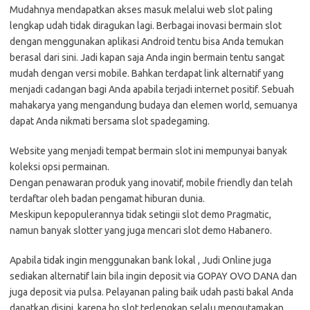
Mudahnya mendapatkan akses masuk melalui web slot paling
lengkap udah tidak diragukan lagi. Berbagai inovasi bermain slot
dengan menggunakan aplikasi Android tentu bisa Anda temukan
berasal dari sini. Jadi kapan saja Anda ingin bermain tentu sangat
mudah dengan versi mobile. Bahkan terdapat link alternatif yang
menjadi cadangan bagi Anda apabila terjadi internet positif. Sebuah
mahakarya yang mengandung budaya dan elemen world, semuanya
dapat Anda nikmati bersama slot spadegaming.
Website yang menjadi tempat bermain slot ini mempunyai banyak
koleksi opsi permainan.
Dengan penawaran produk yang inovatif, mobile friendly dan telah
terdaftar oleh badan pengamat hiburan dunia.
Meskipun kepopulerannya tidak setingii slot demo Pragmatic,
namun banyak slotter yang juga mencari slot demo Habanero.
Apabila tidak ingin menggunakan bank lokal , Judi Online juga
sediakan alternatif lain bila ingin deposit via GOPAY OVO DANA dan
juga deposit via pulsa. Pelayanan paling baik udah pasti bakal Anda
dapatkan disini, karena bo slot terlengkap selalu mengutamakan