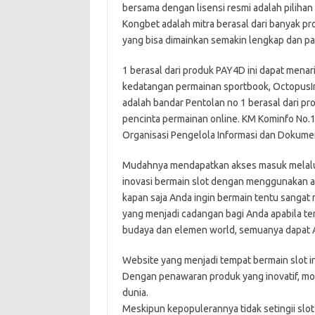
bersama dengan lisensi resmi adalah pilihan t
Kongbet adalah mitra berasal dari banyak pr
yang bisa dimainkan semakin lengkap dan pal
1 berasal dari produk PAY4D ini dapat menar
kedatangan permainan sportbook, OctopusIn
adalah bandar Pentolan no 1 berasal dari p
pencinta permainan online. KM Kominfo No.
Organisasi Pengelola Informasi dan Dokumen
Mudahnya mendapatkan akses masuk melalui w
inovasi bermain slot dengan menggunakan apl
kapan saja Anda ingin bermain tentu sangat 
yang menjadi cadangan bagi Anda apabila te
budaya dan elemen world, semuanya dapat A
Website yang menjadi tempat bermain slot i
Dengan penawaran produk yang inovatif, mob
dunia.
Meskipun kepopulerannya tidak setingii slot