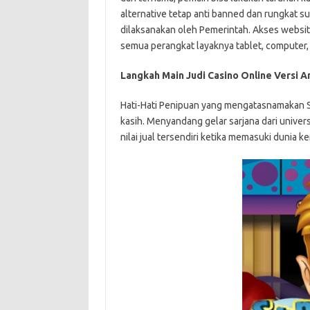
alternative tetap anti banned dan rungkat 
dilaksanakan oleh Pemerintah. Akses websit
semua perangkat layaknya tablet, computer,
Langkah Main Judi Casino Online Versi A
Hati-Hati Penipuan yang mengatasnamakan Slot
kasih. Menyandang gelar sarjana dari univer
nilai jual tersendiri ketika memasuki dunia 