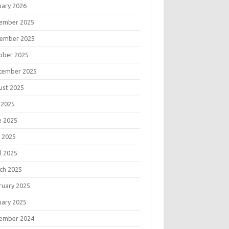
uary 2026
ember 2025
ember 2025
ober 2025
tember 2025
ust 2025
 2025
e 2025
 2025
l 2025
ch 2025
ruary 2025
uary 2025
ember 2024