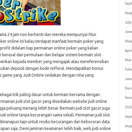
Sep
Aug
July
Jun
elama 24 jam non berhenti dan mereka mempunyai fitur
oker online ini kalau terdapat manfaat bermain poker yang
May
 profit didalam tiap permainan online poker yang kalian
Apri
 berasal dari permulaan dan belajar sistem bermain slot.
Mar
berikan kepada member yang mengajak atau mereferensikan
kukan deposit dengan kode refferal. Mendapatkan bonus
Feb
 game yang Judi Online sediakan dengan nilai yang
Jan
Dec
 sebagai trik paling dasar untuk bermain bersama dengan
Nov
rmainan judi slot gacor yang disediakan website judi online
Oct
ga peluang menang lebih besar. Bermain judi slot gacor juga
udi online tanpa kecurangan sama sekali. Permainan judi slot
Sep
 dimanapun tapi untuk resiko kecurangan dan kebocoran data
Aug
pan saja. Demi jaminan keamanan lebih baik, web judi online