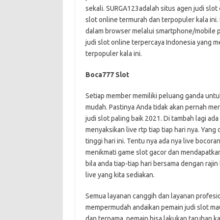
sekali. SURGA123adalah situs agen judi slot
slot online termurah dan terpopuler kala ini
dalam browser melalui smartphone/mobile p
judi slot online terpercaya Indonesia yang m
terpopuler kala ini.
Boca777 Slot
Setiap member memiliki peluang ganda untuk
mudah. Pastinya Anda tidak akan pernah mer
judi slot paling baik 2021. Di tambah lagi ada
menyaksikan live rtp tiap tiap hari nya. Yan
tinggi hari ini. Tentu nya ada nya live bocor
menikmati game slot gacor dan mendapatkan 
bila anda tiap-tiap hari bersama dengan rajin
live yang kita sediakan.
Semua layanan canggih dan layanan profesion
mempermudah andaikan pemain judi slot mau ma
dan ternama, pemain bisa lakukan taruhan ka