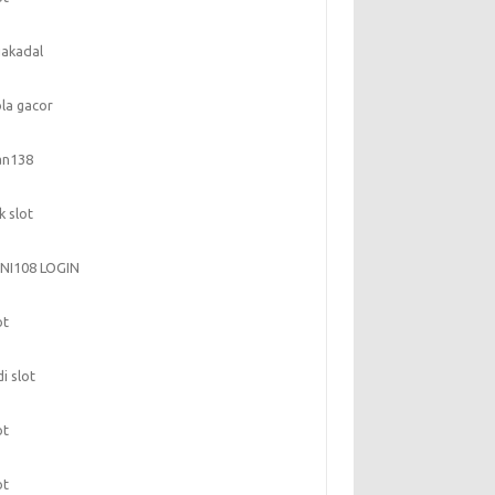
jakadal
la gacor
an138
nk slot
NI108 LOGIN
ot
di slot
ot
ot