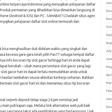
Jan
 online terpercaya Indonesia yang menyajikan pelayanan daftar
. Produk permainan yang dihadirkan bisa dimainkan langsung di
Dec
hone (Android & IOS) dan PC . SAHABAT123adalah situs agen
Nov
enyajikan pelayanan daftar slot online termurah dan
Oct
Sep
Aug
 bisa menghasilkan duit didalam waktu yang singkat dan
July
asa kecewa gara-gara telah pilih Pas77 sebagai tempat daftar
Jun
 nya info bocoran rtp slot gacor tertinggi hari ini anda dapat
g dapat berubah – ubah mana persentase slot gacor yang lagi
May
an slot gacor hari ini dapat terlalu memudahkan anda untuk
Apri
hasilan tambahan seusai aktivitas berkerja seharian. Bahkan
Mar
 bermain slot gacor hari ini dan memantau situs rtp bocoran
Feb
Jan
al seperti deposit tetap siaga 24 jam nonstop jadi
in judi kapan saja. Melalui link alternative web judi baik
Dec
pan saja tanpa takut ada pemblokiran yang berlangsung. Link