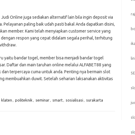
ra
udi Online juga sediakan alternatif lain bila ingin deposit via
Pelayanan paling baik udah pasti bakal Anda dapatkan disini,
bo
akan member. Kami telah menyiapkan customer service yang
 dengan respon yang cepat didalam segala perihal, terhitung
ik
withdraw.
u yaitu bandar togel, member bisa menjadi bandar togel
li
r. Daftar dan main taruhan online melalui ALFABET88 yang
k dan terpercaya cuma untuk anda. Penting nya bermain slot
SE
ng membuahkan duwit. Setelah seharian laksanakan aktivitas
sl
,
klaten
,
politeknik
,
seminar
,
smart
,
sosialisasi
,
surakarta
ju
sl
sl