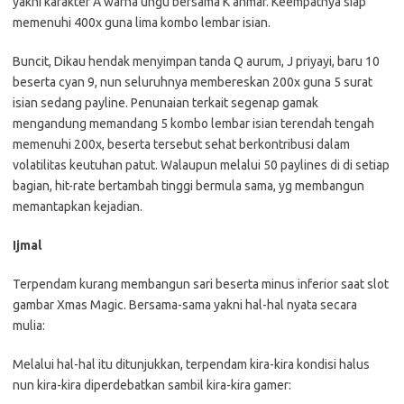
yakni karakter A warna ungu bersama K ahmar. Keempatnya siap
memenuhi 400x guna lima kombo lembar isian.
Buncit, Dikau hendak menyimpan tanda Q aurum, J priyayi, baru 10
beserta cyan 9, nun seluruhnya membereskan 200x guna 5 surat
isian sedang payline. Penunaian terkait segenap gamak
mengandung memandang 5 kombo lembar isian terendah tengah
memenuhi 200x, beserta tersebut sehat berkontribusi dalam
volatilitas keutuhan patut. Walaupun melalui 50 paylines di di setiap
bagian, hit-rate bertambah tinggi bermula sama, yg membangun
memantapkan kejadian.
Ijmal
Terpendam kurang membangun sari beserta minus inferior saat slot
gambar Xmas Magic. Bersama-sama yakni hal-hal nyata secara
mulia:
Melalui hal-hal itu ditunjukkan, terpendam kira-kira kondisi halus
nun kira-kira diperdebatkan sambil kira-kira gamer: