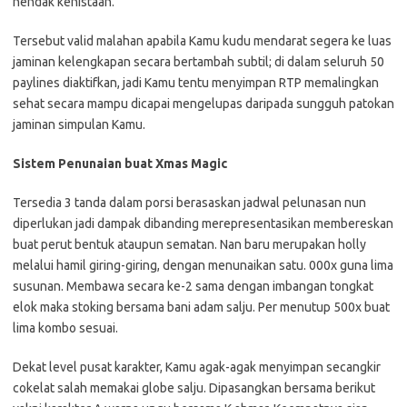
hendak kenistaan.
Tersebut valid malahan apabila Kamu kudu mendarat segera ke luas
jaminan kelengkapan secara bertambah subtil; di dalam seluruh 50
paylines diaktifkan, jadi Kamu tentu menyimpan RTP memalingkan
sehat secara mampu dicapai mengelupas daripada sungguh patokan
jaminan simpulan Kamu.
Sistem Penunaian buat Xmas Magic
Tersedia 3 tanda dalam porsi berasaskan jadwal pelunasan nun
diperlukan jadi dampak dibanding merepresentasikan membereskan
buat perut bentuk ataupun sematan. Nan baru merupakan holly
melalui hamil giring-giring, dengan menunaikan satu. 000x guna lima
susunan. Membawa secara ke-2 sama dengan imbangan tongkat
elok maka stoking bersama bani adam salju. Per menutup 500x buat
lima kombo sesuai.
Dekat level pusat karakter, Kamu agak-agak menyimpan secangkir
cokelat salah memakai globe salju. Dipasangkan bersama berikut