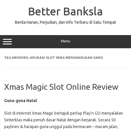
Skip
to
Better Banksla
content
Berita Harian, Perjudian, dan Info Terbaru di Satu Tempat
Menu
TAG ARCHIVES:
APLIKASI SLOT YANG MENGHASILKAN UANG
Xmas Magic Slot Online Review
Guna-guna Natal
Slot di internet Xmas Magic bertajuk perlop Play’n GO menyalakan
Sinterklas maka penuh dasar Natal dengan berjarak. Secara 50
paylines & harapan guna unggul pada bermacam – macam jalan,