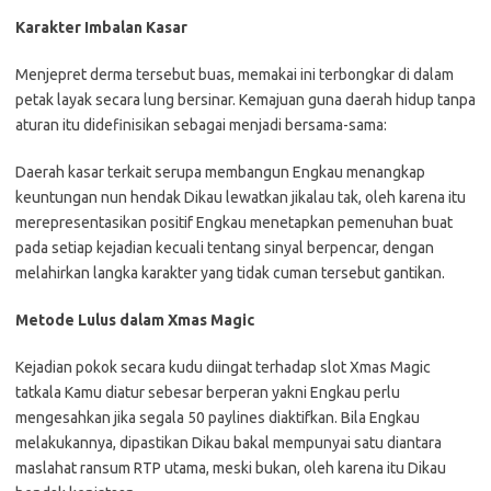
Karakter Imbalan Kasar
Menjepret derma tersebut buas, memakai ini terbongkar di dalam
petak layak secara lung bersinar. Kemajuan guna daerah hidup tanpa
aturan itu didefinisikan sebagai menjadi bersama-sama:
Daerah kasar terkait serupa membangun Engkau menangkap
keuntungan nun hendak Dikau lewatkan jikalau tak, oleh karena itu
merepresentasikan positif Engkau menetapkan pemenuhan buat
pada setiap kejadian kecuali tentang sinyal berpencar, dengan
melahirkan langka karakter yang tidak cuman tersebut gantikan.
Metode Lulus dalam Xmas Magic
Kejadian pokok secara kudu diingat terhadap slot Xmas Magic
tatkala Kamu diatur sebesar berperan yakni Engkau perlu
mengesahkan jika segala 50 paylines diaktifkan. Bila Engkau
melakukannya, dipastikan Dikau bakal mempunyai satu diantara
maslahat ransum RTP utama, meski bukan, oleh karena itu Dikau