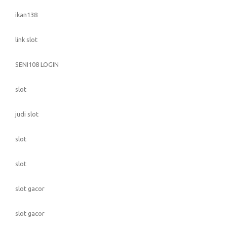
ikan138
link slot
SENI108 LOGIN
slot
judi slot
slot
slot
slot gacor
slot gacor