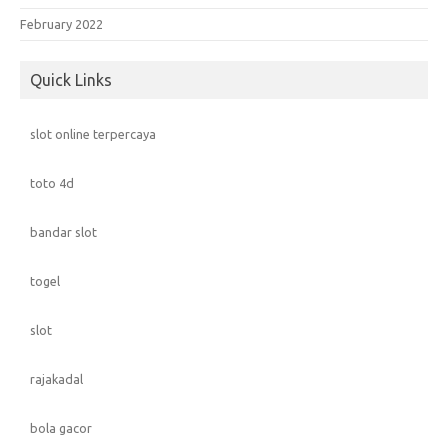
February 2022
Quick Links
slot online terpercaya
toto 4d
bandar slot
togel
slot
rajakadal
bola gacor