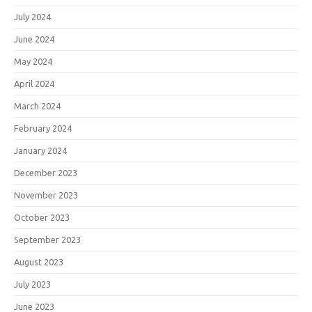
July 2024
June 2024
May 2024
April 2024
March 2024
February 2024
January 2024
December 2023
November 2023
October 2023
September 2023
August 2023
July 2023
June 2023