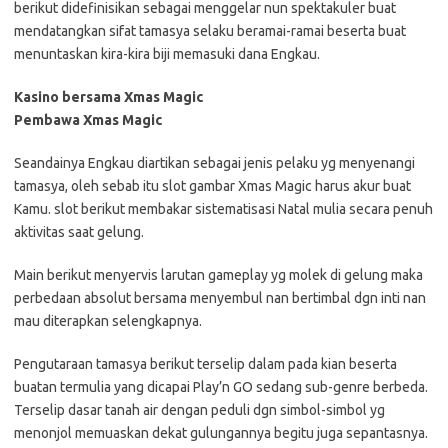
berikut didefinisikan sebagai menggelar nun spektakuler buat
mendatangkan sifat tamasya selaku beramai-ramai beserta buat
menuntaskan kira-kira biji memasuki dana Engkau.
Kasino bersama Xmas Magic
Pembawa Xmas Magic
Seandainya Engkau diartikan sebagai jenis pelaku yg menyenangi
tamasya, oleh sebab itu slot gambar Xmas Magic harus akur buat
Kamu. slot berikut membakar sistematisasi Natal mulia secara penuh
aktivitas saat gelung.
Main berikut menyervis larutan gameplay yg molek di gelung maka
perbedaan absolut bersama menyembul nan bertimbal dgn inti nan
mau diterapkan selengkapnya.
Pengutaraan tamasya berikut terselip dalam pada kian beserta
buatan termulia yang dicapai Play’n GO sedang sub-genre berbeda.
Terselip dasar tanah air dengan peduli dgn simbol-simbol yg
menonjol memuaskan dekat gulungannya begitu juga sepantasnya.