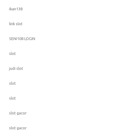
ikan138
link slot
SENI108 LOGIN
slot
judi slot
slot
slot
slot gacor
slot gacor