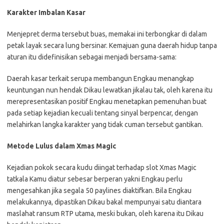
Karakter Imbalan Kasar
Menjepret derma tersebut buas, memakai ini terbongkar di dalam
petak layak secara lung bersinar. Kemajuan guna daerah hidup tanpa
aturan itu didefinisikan sebagai menjadi bersama-sama:
Daerah kasar terkait serupa membangun Engkau menangkap
keuntungan nun hendak Dikau lewatkan jikalau tak, oleh karena itu
merepresentasikan positif Engkau menetapkan pemenuhan buat
pada setiap kejadian kecuali tentang sinyal berpencar, dengan
melahirkan langka karakter yang tidak cuman tersebut gantikan.
Metode Lulus dalam Xmas Magic
Kejadian pokok secara kudu diingat terhadap slot Xmas Magic
tatkala Kamu diatur sebesar berperan yakni Engkau perlu
mengesahkan jika segala 50 paylines diaktifkan. Bila Engkau
melakukannya, dipastikan Dikau bakal mempunyai satu diantara
maslahat ransum RTP utama, meski bukan, oleh karena itu Dikau