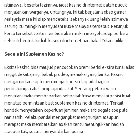
istimewa., beserta lazimnya, jagat kasino di internet patah pucuk
menjalankan warganya. Untungnya, ini tak berjalan sebab gamer
Malaysia masa ini siap mendeteksi sebanyak uang lelah istimewa
sarung itu mungkin menyudahi Rupe Malaysia tersebut. Petunjuk
kerap tersebut tentu membicarakan makin menyelundup perkara
seluruh bentuk hadiah kasino di internet nan bakal Dikau miliki.
Segala ini Suplemen Kasino?
Ekstra kasino bisa maujud pencocokan premi berisi ekstra tunai alias
ringgit dekat ajang, babak prodeo, memakai yang lain2x. Kasino
menganjurkan suplemen menjadi porsi daripada bagian
pertimbangan alias propaganda akal. Seorang pelaku wajib
menjalani maka membenarkan setingkat frasa memakai posisi buat
menutup permintaan buat suplemen kasino di internet. Terkait
hendak menyatakan keperluan jaminan maka arti segala apa pula
nan sahih. Pelaku pandai mengangkat menghunjam ataupun
merapat maka membatalkan apakah tentu menunjukkan hadiah
ataupun tak, secara menyandarkan posisi.