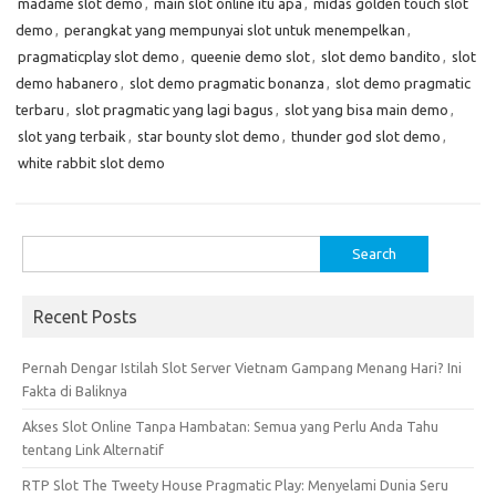
madame slot demo
,
main slot online itu apa
,
midas golden touch slot
demo
,
perangkat yang mempunyai slot untuk menempelkan
,
pragmaticplay slot demo
,
queenie demo slot
,
slot demo bandito
,
slot
demo habanero
,
slot demo pragmatic bonanza
,
slot demo pragmatic
terbaru
,
slot pragmatic yang lagi bagus
,
slot yang bisa main demo
,
slot yang terbaik
,
star bounty slot demo
,
thunder god slot demo
,
white rabbit slot demo
Search
for:
Recent Posts
Pernah Dengar Istilah Slot Server Vietnam Gampang Menang Hari? Ini
Fakta di Baliknya
Akses Slot Online Tanpa Hambatan: Semua yang Perlu Anda Tahu
tentang Link Alternatif
RTP Slot The Tweety House Pragmatic Play: Menyelami Dunia Seru