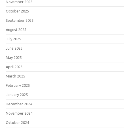
November 2025
October 2025
September 2025
August 2025
July 2025
June 2025
May 2025
April 2025
March 2025
February 2025
January 2025
December 2024
November 2024
October 2024