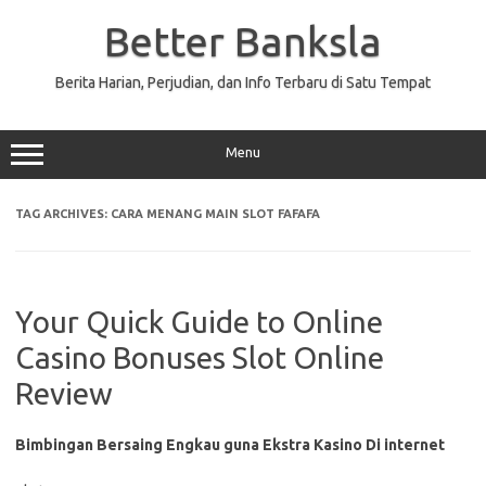
Skip
to
Better Banksla
content
Berita Harian, Perjudian, dan Info Terbaru di Satu Tempat
Menu
TAG ARCHIVES:
CARA MENANG MAIN SLOT FAFAFA
Your Quick Guide to Online
Casino Bonuses Slot Online
Review
Bimbingan Bersaing Engkau guna Ekstra Kasino Di internet