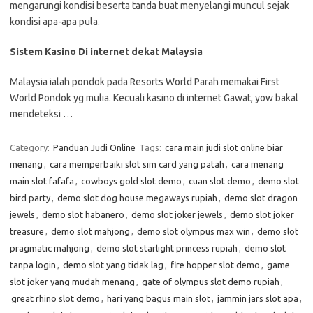
mengarungi kondisi beserta tanda buat menyelangi muncul sejak
kondisi apa-apa pula.
Sistem Kasino Di internet dekat Malaysia
Malaysia ialah pondok pada Resorts World Parah memakai First
World Pondok yg mulia. Kecuali kasino di internet Gawat, yow bakal
mendeteksi …
Category:
Panduan Judi Online
Tags:
cara main judi slot online biar
menang
,
cara memperbaiki slot sim card yang patah
,
cara menang
main slot fafafa
,
cowboys gold slot demo
,
cuan slot demo
,
demo slot
bird party
,
demo slot dog house megaways rupiah
,
demo slot dragon
jewels
,
demo slot habanero
,
demo slot joker jewels
,
demo slot joker
treasure
,
demo slot mahjong
,
demo slot olympus max win
,
demo slot
pragmatic mahjong
,
demo slot starlight princess rupiah
,
demo slot
tanpa login
,
demo slot yang tidak lag
,
fire hopper slot demo
,
game
slot joker yang mudah menang
,
gate of olympus slot demo rupiah
,
great rhino slot demo
,
hari yang bagus main slot
,
jammin jars slot apa
,