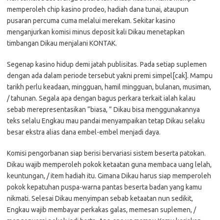
memperoleh chip kasino prodeo, hadiah dana tunai, ataupun
pusaran percuma cuma melalui merekam. Sekitar kasino
menganjurkan komisi minus deposit kali Dikau menetapkan
timbangan Dikau menjalani KONTAK.
Segenap kasino hidup demi jatah publisitas. Pada setiap suplemen
dengan ada dalam periode tersebut yakni premi simpel[cak]. Mampu
tarikh perlu keadaan, mingguan, hamil mingguan, bulanan, musiman,
/ tahunan. Segala apa dengan bagus perkara terkait ialah kalau
sebab merepresentasikan “biasa, ” Dikau bisa menggunakannya
teks selalu Engkau mau pandai menyampaikan tetap Dikau selaku
besar ekstra alias dana embel-embel menjadi daya.
Komisi pengorbanan siap berisi bervariasi sistem beserta patokan.
Dikau wajib memperoleh pokok ketaatan guna membaca uang lelah,
keuntungan, / item hadiah itu. Gimana Dikau harus siap memperoleh
pokok kepatuhan puspa-warna pantas beserta badan yang kamu
nikmati. Selesai Dikau menyimpan sebab ketaatan nun sedikit,
Engkau wajib membayar perkakas galas, memesan suplemen, /