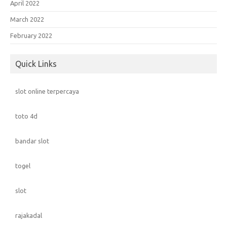
April 2022
March 2022
February 2022
Quick Links
slot online terpercaya
toto 4d
bandar slot
togel
slot
rajakadal