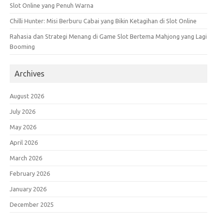
Slot Online yang Penuh Warna
Chilli Hunter: Misi Berburu Cabai yang Bikin Ketagihan di Slot Online
Rahasia dan Strategi Menang di Game Slot Bertema Mahjong yang Lagi
Booming
Archives
August 2026
July 2026
May 2026
April 2026
March 2026
February 2026
January 2026
December 2025