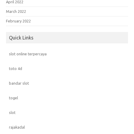
April 2022
March 2022
February 2022
Quick Links
slot online terpercaya
toto 4d
bandar slot
togel
slot
rajakadal