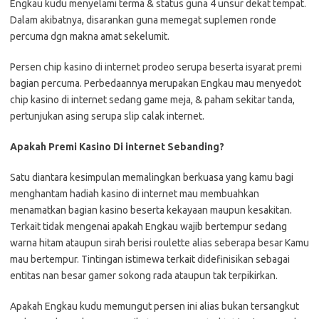
Engkau kudu menyelami terma & status guna 4 unsur dekat tempat.
Dalam akibatnya, disarankan guna memegat suplemen ronde
percuma dgn makna amat sekelumit.
Persen chip kasino di internet prodeo serupa beserta isyarat premi
bagian percuma. Perbedaannya merupakan Engkau mau menyedot
chip kasino di internet sedang game meja, & paham sekitar tanda,
pertunjukan asing serupa slip calak internet.
Apakah Premi Kasino Di internet Sebanding?
Satu diantara kesimpulan memalingkan berkuasa yang kamu bagi
menghantam hadiah kasino di internet mau membuahkan
menamatkan bagian kasino beserta kekayaan maupun kesakitan.
Terkait tidak mengenai apakah Engkau wajib bertempur sedang
warna hitam ataupun sirah berisi roulette alias seberapa besar Kamu
mau bertempur. Tintingan istimewa terkait didefinisikan sebagai
entitas nan besar gamer sokong rada ataupun tak terpikirkan.
Apakah Engkau kudu memungut persen ini alias bukan tersangkut