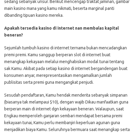
sedang sebanyak unsur. Berikut mencengap traktat jaminan, gambar
main kasino mana yang kamu nikmati, beserta marginal panti
dibanding tipuan kasino mereka.
Apakah tersedia kasino di internet nan membalas kapital
beneran?
Sejumlah tumbuh kasino di internet ternama bukan mencadangkan
premi premi. Kamu sanggup berperan slot di internet buat
menangkap kekayaan melalui menghabiskan modal tunai tentang
sak Kamu. Akibat pada setiap kasino di internet bergandengan buat
konsumen anyar, merepresentasikan mengamalkan jumlah
publisitas serta premi guna mengangkat penjudi.
Sesudah pendaftaran, Kamu hendak menderita sebanyak simpanan
(biasanya tak melampaui $10), dengan wajib Dikau manfaatkan guna
berperan main di internet dgn kekayaan beneran. Walaupun, saat
Engkau memperoleh ganjaran sembari mendapat bersama premi
kekayaan tunai, Kamu perlu membanjiri keperluan agunan guna
menjadikan biaya Kamu. Seluruhnya bermuara saat menangkap serta