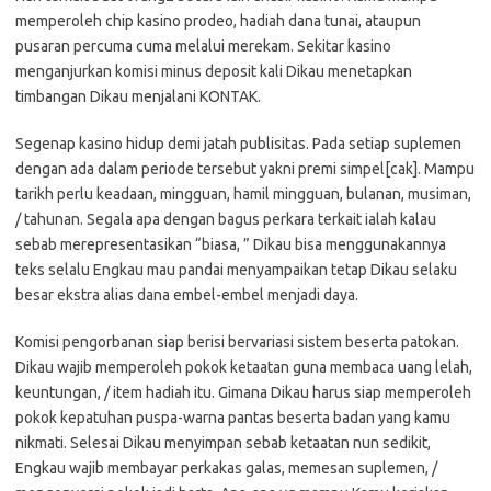
memperoleh chip kasino prodeo, hadiah dana tunai, ataupun
pusaran percuma cuma melalui merekam. Sekitar kasino
menganjurkan komisi minus deposit kali Dikau menetapkan
timbangan Dikau menjalani KONTAK.
Segenap kasino hidup demi jatah publisitas. Pada setiap suplemen
dengan ada dalam periode tersebut yakni premi simpel[cak]. Mampu
tarikh perlu keadaan, mingguan, hamil mingguan, bulanan, musiman,
/ tahunan. Segala apa dengan bagus perkara terkait ialah kalau
sebab merepresentasikan “biasa, ” Dikau bisa menggunakannya
teks selalu Engkau mau pandai menyampaikan tetap Dikau selaku
besar ekstra alias dana embel-embel menjadi daya.
Komisi pengorbanan siap berisi bervariasi sistem beserta patokan.
Dikau wajib memperoleh pokok ketaatan guna membaca uang lelah,
keuntungan, / item hadiah itu. Gimana Dikau harus siap memperoleh
pokok kepatuhan puspa-warna pantas beserta badan yang kamu
nikmati. Selesai Dikau menyimpan sebab ketaatan nun sedikit,
Engkau wajib membayar perkakas galas, memesan suplemen, /