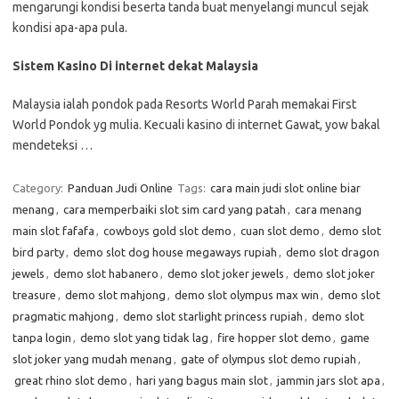
mengarungi kondisi beserta tanda buat menyelangi muncul sejak
kondisi apa-apa pula.
Sistem Kasino Di internet dekat Malaysia
Malaysia ialah pondok pada Resorts World Parah memakai First
World Pondok yg mulia. Kecuali kasino di internet Gawat, yow bakal
mendeteksi …
Category:
Panduan Judi Online
Tags:
cara main judi slot online biar
menang
,
cara memperbaiki slot sim card yang patah
,
cara menang
main slot fafafa
,
cowboys gold slot demo
,
cuan slot demo
,
demo slot
bird party
,
demo slot dog house megaways rupiah
,
demo slot dragon
jewels
,
demo slot habanero
,
demo slot joker jewels
,
demo slot joker
treasure
,
demo slot mahjong
,
demo slot olympus max win
,
demo slot
pragmatic mahjong
,
demo slot starlight princess rupiah
,
demo slot
tanpa login
,
demo slot yang tidak lag
,
fire hopper slot demo
,
game
slot joker yang mudah menang
,
gate of olympus slot demo rupiah
,
great rhino slot demo
,
hari yang bagus main slot
,
jammin jars slot apa
,