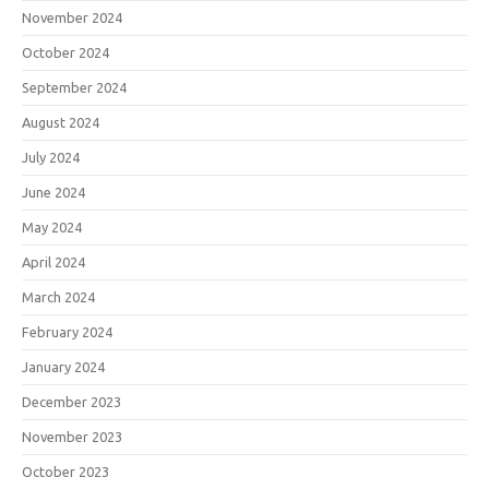
November 2024
October 2024
September 2024
August 2024
July 2024
June 2024
May 2024
April 2024
March 2024
February 2024
January 2024
December 2023
November 2023
October 2023