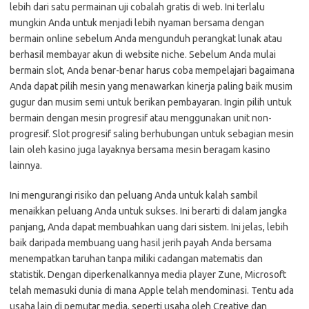
lebih dari satu permainan uji cobalah gratis di web. Ini terlalu
mungkin Anda untuk menjadi lebih nyaman bersama dengan
bermain online sebelum Anda mengunduh perangkat lunak atau
berhasil membayar akun di website niche. Sebelum Anda mulai
bermain slot, Anda benar-benar harus coba mempelajari bagaimana
Anda dapat pilih mesin yang menawarkan kinerja paling baik musim
gugur dan musim semi untuk berikan pembayaran. Ingin pilih untuk
bermain dengan mesin progresif atau menggunakan unit non-
progresif. Slot progresif saling berhubungan untuk sebagian mesin
lain oleh kasino juga layaknya bersama mesin beragam kasino
lainnya.
Ini mengurangi risiko dan peluang Anda untuk kalah sambil
menaikkan peluang Anda untuk sukses. Ini berarti di dalam jangka
panjang, Anda dapat membuahkan uang dari sistem. Ini jelas, lebih
baik daripada membuang uang hasil jerih payah Anda bersama
menempatkan taruhan tanpa miliki cadangan matematis dan
statistik. Dengan diperkenalkannya media player Zune, Microsoft
telah memasuki dunia di mana Apple telah mendominasi. Tentu ada
usaha lain di pemutar media, seperti usaha oleh Creative dan