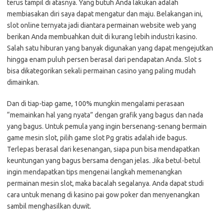
terus tampil di atasnya. Yang butuh Anda lakukan adalah
membiasakan diri saya dapat mengatur dan maju. Belakangan ini,
slot online ternyata jadi diantara permainan website web yang
berikan Anda membuahkan duit di kurang lebih industri kasino.
Salah satu hiburan yang banyak digunakan yang dapat mengejutkan
hingga enam puluh persen berasal dari pendapatan Anda. Slot s
bisa dikategorikan sekali permainan casino yang paling mudah
dimainkan.
Dan di tiap-tiap game, 100% mungkin mengalami perasaan
“memainkan hal yang nyata” dengan grafik yang bagus dan nada
yang bagus. Untuk pemula yang ingin bersenang-senang bermain
game mesin slot, pilih game slot Pg gratis adalah ide bagus.
Terlepas berasal dari kesenangan, siapa pun bisa mendapatkan
keuntungan yang bagus bersama dengan jelas. Jika betul-betul
ingin mendapatkan tips mengenai langkah memenangkan
permainan mesin slot, maka bacalah segalanya. Anda dapat studi
cara untuk menang di kasino pai gow poker dan menyenangkan
sambil menghasilkan duwit.