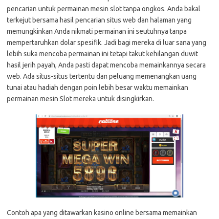
pencarian untuk permainan mesin slot tanpa ongkos. Anda bakal
terkejut bersama hasil pencarian situs web dan halaman yang
memungkinkan Anda nikmati permainan ini seutuhnya tanpa
mempertaruhkan dolar spesifik. Jadi bagi mereka di luar sana yang
lebih suka mencoba permainan ini tetapi takut kehilangan duwit
hasil jerih payah, Anda pasti dapat mencoba memainkannya secara
web. Ada situs-situs tertentu dan peluang memenangkan uang
tunai atau hadiah dengan poin lebih besar waktu memainkan
permainan mesin Slot mereka untuk disingkirkan.
Contoh apa yang ditawarkan kasino online bersama memainkan