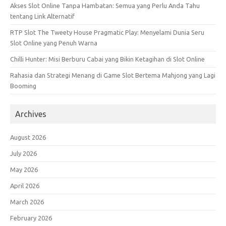
Akses Slot Online Tanpa Hambatan: Semua yang Perlu Anda Tahu
tentang Link Alternatif
RTP Slot The Tweety House Pragmatic Play: Menyelami Dunia Seru
Slot Online yang Penuh Warna
Chilli Hunter: Misi Berburu Cabai yang Bikin Ketagihan di Slot Online
Rahasia dan Strategi Menang di Game Slot Bertema Mahjong yang Lagi
Booming
Archives
August 2026
July 2026
May 2026
April 2026
March 2026
February 2026