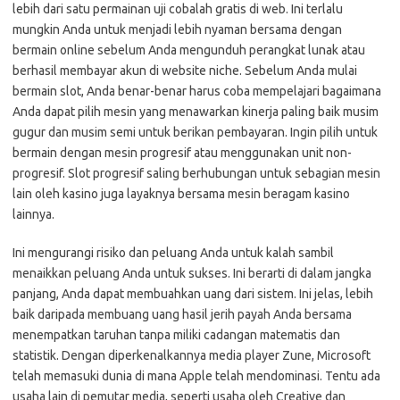
lebih dari satu permainan uji cobalah gratis di web. Ini terlalu
mungkin Anda untuk menjadi lebih nyaman bersama dengan
bermain online sebelum Anda mengunduh perangkat lunak atau
berhasil membayar akun di website niche. Sebelum Anda mulai
bermain slot, Anda benar-benar harus coba mempelajari bagaimana
Anda dapat pilih mesin yang menawarkan kinerja paling baik musim
gugur dan musim semi untuk berikan pembayaran. Ingin pilih untuk
bermain dengan mesin progresif atau menggunakan unit non-
progresif. Slot progresif saling berhubungan untuk sebagian mesin
lain oleh kasino juga layaknya bersama mesin beragam kasino
lainnya.
Ini mengurangi risiko dan peluang Anda untuk kalah sambil
menaikkan peluang Anda untuk sukses. Ini berarti di dalam jangka
panjang, Anda dapat membuahkan uang dari sistem. Ini jelas, lebih
baik daripada membuang uang hasil jerih payah Anda bersama
menempatkan taruhan tanpa miliki cadangan matematis dan
statistik. Dengan diperkenalkannya media player Zune, Microsoft
telah memasuki dunia di mana Apple telah mendominasi. Tentu ada
usaha lain di pemutar media, seperti usaha oleh Creative dan