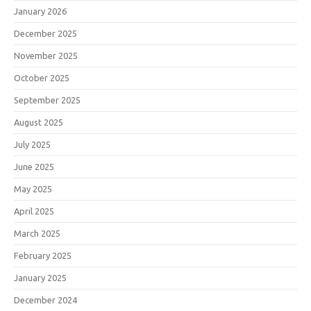
January 2026
December 2025
November 2025
October 2025
September 2025
August 2025
July 2025
June 2025
May 2025
April 2025
March 2025
February 2025
January 2025
December 2024