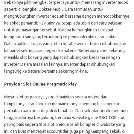
Sebaiknya pilih bengkel terpercaya untuk memasang inverter mobil
seperti di bengkel Dokter Mobil. Cara termudah untuk
menghubungkan inverter adalah bersama dengan mencocokkannya
ke soket pemantik 12v lainnya, tetapi ada lebih dari satu batasan
untuk pemasangan tersebut. Karena kemungkinan terdapat
komponen lain yang terhubung ke pemantik rokok atau soket.
Dalam aplikasi tugas yang lebih berat, inverter butuh dihubungkan
ke panel sekring atau segera ke baterai. Beberapa panel sekering
memiliki slot kosong yang dapat dihubungkan bersama dengan
inverter. Dalam masalah lainnya, inverter dapat dihubungkan
langsung ke baterai bersama sekering in-line.
Provider Slot Online Pragmatic Play
Mesin slot terpercaya yang dimainkan secara online dari
tampilannya atau langkah memainkannya memang bisa mencuri
perhatian para pecinta judi di tanah air. Dari sekedar bereksperimen
hingga akhirnya bergabung bersama website game SBO TOP slot
paling baik seperti Slot slot. Semua telah komplet di wabsite yang
ini, dan buat mendapat account dari juga paling Gampang sekali, di