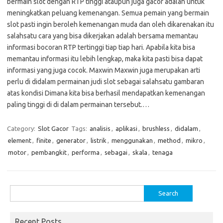
bermain slot dengan RTP tinggi ataupun juga gacor adalah untuk
meningkatkan peluang kemenangan. Semua pemain yang bermain
slot pasti ingin beroleh kemenangan muda dan oleh dikarenakan itu
salahsatu cara yang bisa dikerjakan adalah bersama memantau
informasi bocoran RTP tertinggi tiap tiap hari. Apabila kita bisa
memantau informasi itu lebih lengkap, maka kita pasti bisa dapat
informasi yang juga cocok. Maxwin Maxwin juga merupakan arti
perlu di didalam permainan judi slot sebagai salahsatu gambaran
atas kondisi Dimana kita bisa berhasil mendapatkan kemenangan
paling tinggi di di dalam permainan tersebut.…
Category:
Slot Gacor
Tags:
analisis
,
aplikasi
,
brushless
,
didalam
,
element
,
finite
,
generator
,
listrik
,
menggunakan
,
method
,
mikro
,
motor
,
pembangkit
,
performa
,
sebagai
,
skala
,
tenaga
Search
for:
Recent Posts