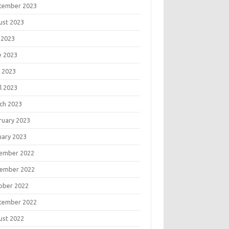
tember 2023
ust 2023
 2023
e 2023
 2023
l 2023
ch 2023
ruary 2023
uary 2023
ember 2022
ember 2022
ober 2022
tember 2022
ust 2022