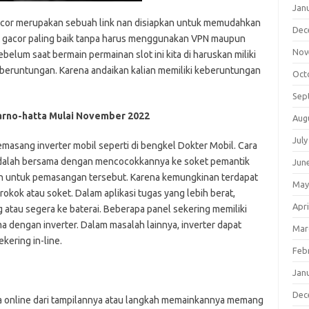
Jan
ot gacor merupakan sebuah link nan disiapkan untuk memudahkan
Dec
ot gacor paling baik tanpa harus menggunakan VPN maupun
Nov
belum saat bermain permainan slot ini kita di haruskan miliki
beruntungan. Karena andaikan kalian memiliki keberuntungan
Oct
Sep
karno-hatta Mulai November 2022
Aug
July
masang inverter mobil seperti di bengkel Dokter Mobil. Cara
dalah bersama dengan mencocokkannya ke soket pemantik
Jun
asan untuk pemasangan tersebut. Karena kemungkinan terdapat
May
kok atau soket. Dalam aplikasi tugas yang lebih berat,
Apri
 atau segera ke baterai. Beberapa panel sekering memiliki
 dengan inverter. Dalam masalah lainnya, inverter dapat
Mar
kering in-line.
Feb
Jan
Dec
ra online dari tampilannya atau langkah memainkannya memang