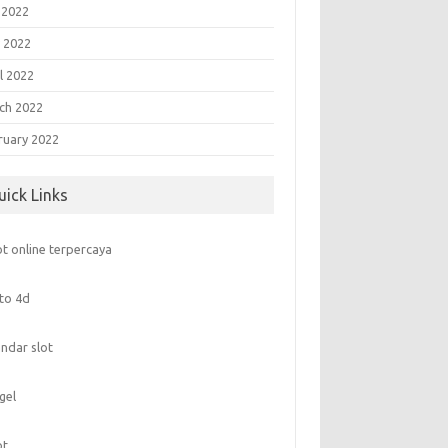
 2022
 2022
l 2022
ch 2022
ruary 2022
uick Links
ot online terpercaya
to 4d
ndar slot
gel
ot