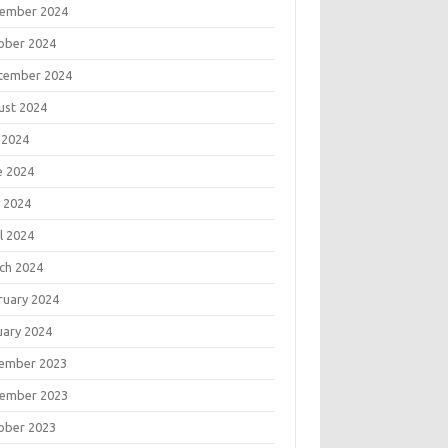
ember 2024
ober 2024
tember 2024
ust 2024
 2024
e 2024
 2024
l 2024
ch 2024
ruary 2024
uary 2024
ember 2023
ember 2023
ober 2023