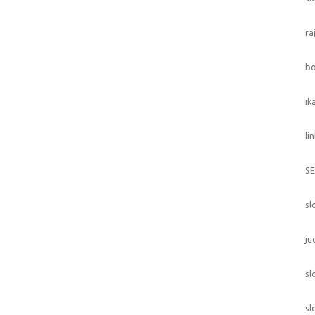
ra
bo
ik
li
SE
sl
ju
sl
sl