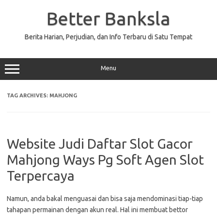
Skip
to
Better Banksla
content
Berita Harian, Perjudian, dan Info Terbaru di Satu Tempat
Menu
TAG ARCHIVES:
MAHJONG
Website Judi Daftar Slot Gacor
Mahjong Ways Pg Soft Agen Slot
Terpercaya
Namun, anda bakal menguasai dan bisa saja mendominasi tiap-tiap
tahapan permainan dengan akun real. Hal ini membuat bettor