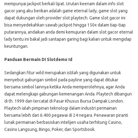
mempunyai jackpot berkali lipat. Urutan keenam dalam info slot
gacor yang aku berikan adalah game eternal lady, game slot yang
dapat dukungan oleh provider slot playtech. Game slot gacor ini
bisa menyedekahkan sawab jackpot hingga 150x dalam tiap-tiap
putarannya, andaikan anda demi kemujuran dalam slot gacor eternal
lady tentu ini bakal jadi santapan garing bagi kalian untuk mengidap
keuntungan.
Panduan Bermain Di Slotdemo Id
Sedangkan fitur wild merupakan istilah yang digunakan untuk
menyebut gabungan simbol pada payline yang dapat ditukar
bersama simbol lainnya ketika Anda memperolehnya, agar Anda
dapat melengkapi gabungan kemenangan Anda. Playtech dibangun
di th. 1999 dan tercatat di Pasar Khusus Bursa Dampak London.
Playtech ialah pimpinan teknologi dalam industri permainan
bersama lebih dari 6.400 pegawai di 24 negara. Penawaran piranti
lunak permainan berbasiskan intelijen usaha terhitung Casino,
Casino Langsung, Bingo, Poker, dan Sportsbook.