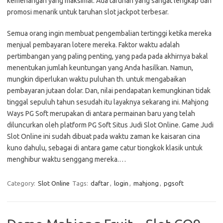
kemenangan yang maksimal. Ada taruhan yang sangat lengkap dan
promosi menarik untuk taruhan slot jackpot terbesar.
Semua orang ingin membuat pengembalian tertinggi ketika mereka
menjual pembayaran lotere mereka. Faktor waktu adalah
pertimbangan yang paling penting, yang pada pada akhirnya bakal
menentukan jumlah keuntungan yang Anda hasilkan. Namun,
mungkin diperlukan waktu puluhan th. untuk mengabaikan
pembayaran jutaan dolar. Dan, nilai pendapatan kemungkinan tidak
tinggal sepuluh tahun sesudah itu layaknya sekarang ini. Mahjong
Ways PG Soft merupakan di antara permainan baru yang telah
diluncurkan oleh platform PG Soft Situs Judi Slot Online. Game Judi
Slot Online ini sudah dibuat pada waktu zaman ke kaisaran cina
kuno dahulu, sebagai di antara game catur tiongkok klasik untuk
menghibur waktu senggang mereka.…
Category:
Slot Online
Tags:
daftar
,
login
,
mahjong
,
pgsoft