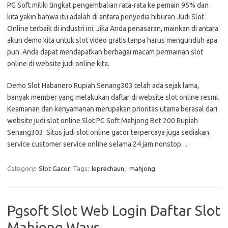
PG Soft miliki tingkat pengembalian rata-rata ke pemain 95% dan
kita yakin bahwa itu adalah di antara penyedia hiburan Judi Slot
Online terbaik di industri ini. Jika Anda penasaran, mainkan di antara
akun demo kita untuk slot video gratis tanpa harus mengunduh apa
pun. Anda dapat mendapatkan berbagai macam permainan slot
online di website judi online kita.
Demo Slot Habanero Rupiah Senang303 telah ada sejak lama,
banyak member yang melakukan daftar di website slot online resmi.
Keamanan dan kenyamanan merupakan prioritas utama berasal dari
website judi slot online Slot PG Soft Mahjong Bet 200 Rupiah
Senang303. Situs judi slot online gacor terpercaya juga sediakan
service customer service online selama 24 jam nonstop.…
Category:
Slot Gacor
Tags:
leprechaun
,
mahjong
Pgsoft Slot Web Login Daftar Slot
Mahjong Ways