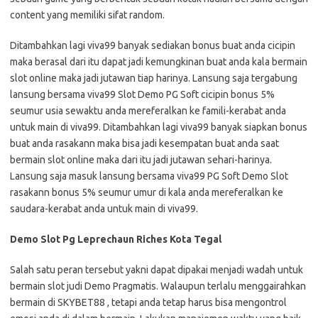
content yang memiliki sifat random.
Ditambahkan lagi viva99 banyak sediakan bonus buat anda cicipin
maka berasal dari itu dapat jadi kemungkinan buat anda kala bermain
slot online maka jadi jutawan tiap harinya. Lansung saja tergabung
lansung bersama viva99 Slot Demo PG Soft cicipin bonus 5%
seumur usia sewaktu anda mereferalkan ke famili-kerabat anda
untuk main di viva99. Ditambahkan lagi viva99 banyak siapkan bonus
buat anda rasakann maka bisa jadi kesempatan buat anda saat
bermain slot online maka dari itu jadi jutawan sehari-harinya.
Lansung saja masuk lansung bersama viva99 PG Soft Demo Slot
rasakann bonus 5% seumur umur di kala anda mereferalkan ke
saudara-kerabat anda untuk main di viva99.
Demo Slot Pg Leprechaun Riches Kota Tegal
Salah satu peran tersebut yakni dapat dipakai menjadi wadah untuk
bermain slot judi Demo Pragmatis. Walaupun terlalu menggairahkan
bermain di SKYBET88 , tetapi anda tetap harus bisa mengontrol