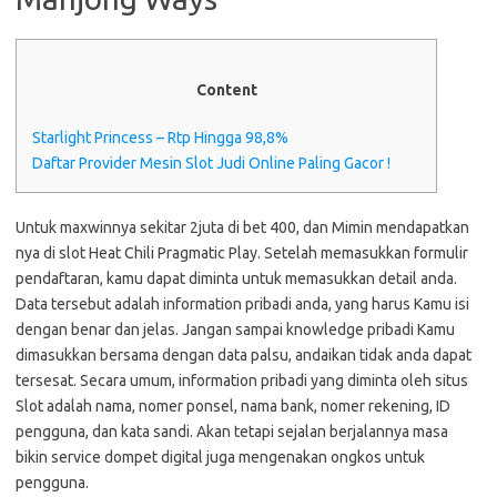
Content
Starlight Princess – Rtp Hingga 98,8%
Daftar Provider Mesin Slot Judi Online Paling Gacor !
Untuk maxwinnya sekitar 2juta di bet 400, dan Mimin mendapatkan
nya di slot Heat Chili Pragmatic Play. Setelah memasukkan formulir
pendaftaran, kamu dapat diminta untuk memasukkan detail anda.
Data tersebut adalah information pribadi anda, yang harus Kamu isi
dengan benar dan jelas. Jangan sampai knowledge pribadi Kamu
dimasukkan bersama dengan data palsu, andaikan tidak anda dapat
tersesat. Secara umum, information pribadi yang diminta oleh situs
Slot adalah nama, nomer ponsel, nama bank, nomer rekening, ID
pengguna, dan kata sandi. Akan tetapi sejalan berjalannya masa
bikin service dompet digital juga mengenakan ongkos untuk
pengguna.