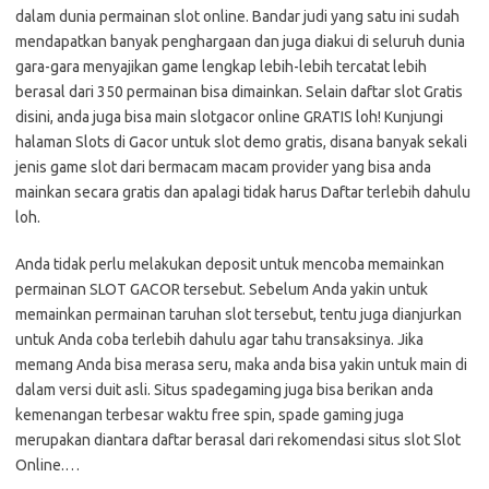
dalam dunia permainan slot online. Bandar judi yang satu ini sudah
mendapatkan banyak penghargaan dan juga diakui di seluruh dunia
gara-gara menyajikan game lengkap lebih-lebih tercatat lebih
berasal dari 350 permainan bisa dimainkan. Selain daftar slot Gratis
disini, anda juga bisa main slotgacor online GRATIS loh! Kunjungi
halaman Slots di Gacor untuk slot demo gratis, disana banyak sekali
jenis game slot dari bermacam macam provider yang bisa anda
mainkan secara gratis dan apalagi tidak harus Daftar terlebih dahulu
loh.
Anda tidak perlu melakukan deposit untuk mencoba memainkan
permainan SLOT GACOR tersebut. Sebelum Anda yakin untuk
memainkan permainan taruhan slot tersebut, tentu juga dianjurkan
untuk Anda coba terlebih dahulu agar tahu transaksinya. Jika
memang Anda bisa merasa seru, maka anda bisa yakin untuk main di
dalam versi duit asli. Situs spadegaming juga bisa berikan anda
kemenangan terbesar waktu free spin, spade gaming juga
merupakan diantara daftar berasal dari rekomendasi situs slot Slot
Online.…