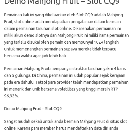
Demo Mahjong Fruit – Slot CQ9
Pemainan kali ini yang dikeluarkan oleh Slot CQ9 adalah Mahjong
Fruit, slot online udah mendapatkan pengalaman dalam bermain
dalam permainan taruhan slot online. Dikarenakan permainan ini
miliki akun demo slotnya dan Mahjong Fruit ini miliki irama permainan
yang terlalu disukai oleh pemain dan mempunyai 1024 langkah
untuk memenangkan permainan supaya mereka tidak terpacu
bersama waktu agar jadi lebih baik.
Permainan Mahjong Fruit mempunyai struktur taruhan yakni 4 baris
dan 5 gulunga. Di China, permainan ini udah popular sejak kerajaan
pada era dahulu. Tetapi para provider telah mendapatkan permainan
ini menarik dan unik bersama volatilitas yang tinggi meraih RTP
96,92%.
Demo Mahjong Fruit – Slot CQ9
Sangat mudah sekali untuk anda bermain Mahjong Fruit di situs slot
online. Karena para member harus mendaftarkan data diri anda