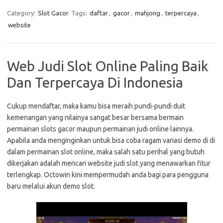
Category:
Slot Gacor
Tags:
daftar
,
gacor
,
mahjong
,
terpercaya
,
website
Web Judi Slot Online Paling Baik
Dan Terpercaya Di Indonesia
Cukup mendaftar, maka kamu bisa meraih pundi-pundi duit
kemenangan yang nilainya sangat besar bersama bermain
permainan slots gacor maupun permainan judi online lainnya.
Apabila anda menginginkan untuk bisa coba ragam variasi demo di di
dalam permainan slot online, maka salah satu perihal yang butuh
dikerjakan adalah mencari website judi slot yang menawarkan fitur
terlengkap. Octowin kini mempermudah anda bagi para pengguna
baru melalui akun demo slot.