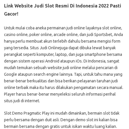
Link Website Judi Slot Resmi Di Indonesia 2022 Pasti
Gacor!
Untuk mulai coba aneka permainan judi online layaknya slot online,
casino online, poker online, arcade online, dan judi Sportsbet, Anda
hanya perlu membuat akun terlebih dahulu bersama mengisi form
yang tersedia. Situs Judi Onlinejuga dapat dibuka lewat banyak
perangkat seperti komputer, laptop, dan juga smartphone bersama
dengan sistem operasi Android ataupun iOs. Di Indonesia, sangat
mudah temukan sebuah website judi online melalui pencarian di
Google ataupun search engine lainnya. Tapi, untuk tahu mana yang
benar-benar berkualitas dan bisa berikan pelayanan taruhan judi
online terbaik maka itu harus dilakukan pengamatan secara manual.
Player harus benar-benar menyeleksi seluruh informasi perihal
situs judi di internet.
Slot Demo Pragmatic Play ini mudah dimainkan, bermain slot tidak
perlu bersama dengan duit asli. Dengan demo slot ini kalian bisa
bermain bersama dengan gratis untuk isikan waktu luang kalian.