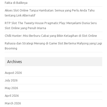
Fakta di Baliknya
Akses Slot Online Tanpa Hambatan: Semua yang Perlu Anda Tahu
tentang Link Alternatif
RTP Slot The Tweety House Pragmatic Play: Menyelami Dunia Seru
Slot Online yang Penuh Warna
Chilli Hunter: Misi Berburu Cabai yang Bikin Ketagihan di Slot Online
Rahasia dan Strategi Menang di Game Slot Bertema Mahjong yang Lagi
Booming
Archives
August 2026
July 2026
May 2026
April 2026
March 2026