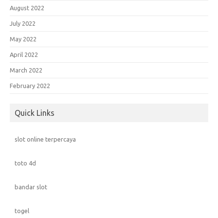
August 2022
July 2022
May 2022
April 2022
March 2022
February 2022
Quick Links
slot online terpercaya
toto 4d
bandar slot
togel