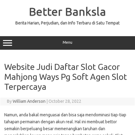
Skip
to
Better Banksla
content
Berita Harian, Perjudian, dan Info Terbaru di Satu Tempat
Menu
Website Judi Daftar Slot Gacor
Mahjong Ways Pg Soft Agen Slot
Terpercaya
By
William Anderson
|
October 28, 2022
Namun, anda bakal menguasai dan bisa saja mendominasi tiap-tiap
tahapan permainan dengan akun real. Hal ini membuat bettor
semakin berpeluang besar memenangkan taruhan dan