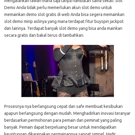
mengalahkan lawan mana saja tanpa hambatan sama sekali. Slot
Demo Anda tidak perlu memerlukan akun slot demo untuk
memainkan demo slot gratis di web Anda bisa segera memainkan
slot demo mirip aslinya yang mana terdapat fitur buyspin jackpot
dan lainnya. Terdapat banyak slot demo yang bisa anda mainkan
secara gratis dan bakal terus di tambahkan.
Prosesnya nya berlangsung cepat dan safe membuat kesibukan
apapun berlangsung dengan mudah. Menghadirkan inovasi teranyar
berdasarkan permohonan para pemain dan peminat yang paling
banyak. Pemain dapat berpeluang besar untuk mendapatkan
keuntungan dikarenakan permainannya sangat simpel. Hadir