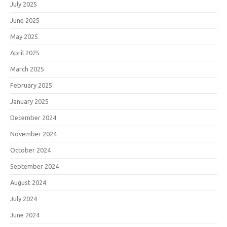
July 2025
June 2025
May 2025
April 2025
March 2025
February 2025
January 2025
December 2024
November 2024
October 2024
September 2024
August 2024
July 2024
June 2024