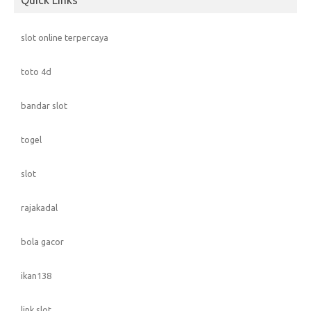
Quick Links
slot online terpercaya
toto 4d
bandar slot
togel
slot
rajakadal
bola gacor
ikan138
link slot