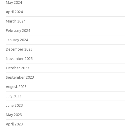
May 2024
April 2024
March 2024
February 2024
January 2024
December 2023
November 2023
October 2023
September 2023
August 2023
July 2023
June 2023
May 2023
April 2023