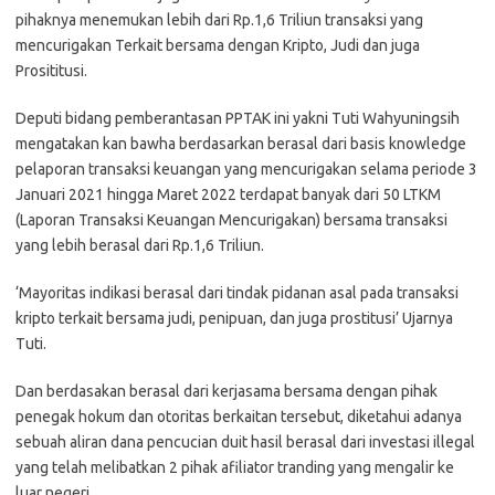
pihaknya menemukan lebih dari Rp.1,6 Triliun transaksi yang
mencurigakan Terkait bersama dengan Kripto, Judi dan juga
Prosititusi.
Deputi bidang pemberantasan PPTAK ini yakni Tuti Wahyuningsih
mengatakan kan bawha berdasarkan berasal dari basis knowledge
pelaporan transaksi keuangan yang mencurigakan selama periode 3
Januari 2021 hingga Maret 2022 terdapat banyak dari 50 LTKM
(Laporan Transaksi Keuangan Mencurigakan) bersama transaksi
yang lebih berasal dari Rp.1,6 Triliun.
‘Mayoritas indikasi berasal dari tindak pidanan asal pada transaksi
kripto terkait bersama judi, penipuan, dan juga prostitusi’ Ujarnya
Tuti.
Dan berdasakan berasal dari kerjasama bersama dengan pihak
penegak hokum dan otoritas berkaitan tersebut, diketahui adanya
sebuah aliran dana pencucian duit hasil berasal dari investasi illegal
yang telah melibatkan 2 pihak afiliator tranding yang mengalir ke
luar negeri.