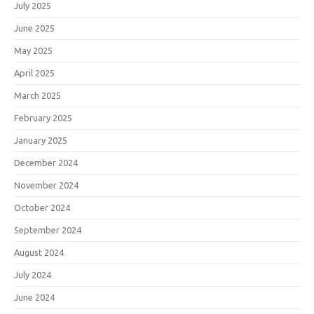
July 2025
June 2025
May 2025
April 2025
March 2025
February 2025
January 2025
December 2024
November 2024
October 2024
September 2024
August 2024
July 2024
June 2024