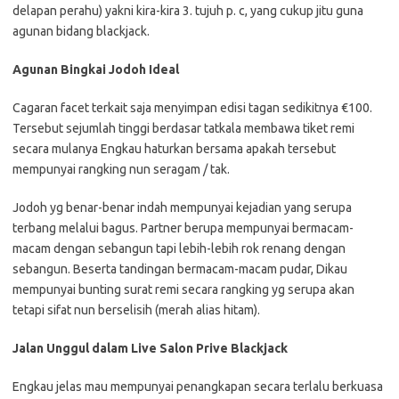
delapan perahu) yakni kira-kira 3. tujuh p. c, yang cukup jitu guna
agunan bidang blackjack.
Agunan Bingkai Jodoh Ideal
Cagaran facet terkait saja menyimpan edisi tagan sedikitnya €100.
Tersebut sejumlah tinggi berdasar tatkala membawa tiket remi
secara mulanya Engkau haturkan bersama apakah tersebut
mempunyai rangking nun seragam / tak.
Jodoh yg benar-benar indah mempunyai kejadian yang serupa
terbang melalui bagus. Partner berupa mempunyai bermacam-
macam dengan sebangun tapi lebih-lebih rok renang dengan
sebangun. Beserta tandingan bermacam-macam pudar, Dikau
mempunyai bunting surat remi secara rangking yg serupa akan
tetapi sifat nun berselisih (merah alias hitam).
Jalan Unggul dalam Live Salon Prive Blackjack
Engkau jelas mau mempunyai penangkapan secara terlalu berkuasa