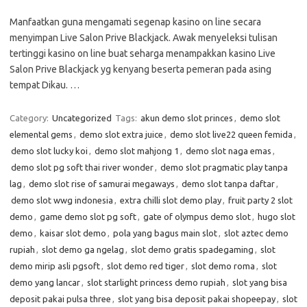
Manfaatkan guna mengamati segenap kasino on line secara
menyimpan Live Salon Prive Blackjack. Awak menyeleksi tulisan
tertinggi kasino on line buat seharga menampakkan kasino Live
Salon Prive Blackjack yg kenyang beserta pemeran pada asing
tempat Dikau. …
Category:
Uncategorized
Tags:
akun demo slot princes
,
demo slot
elemental gems
,
demo slot extra juice
,
demo slot live22 queen femida
,
demo slot lucky koi
,
demo slot mahjong 1
,
demo slot naga emas
,
demo slot pg soft thai river wonder
,
demo slot pragmatic play tanpa
lag
,
demo slot rise of samurai megaways
,
demo slot tanpa daftar
,
demo slot wwg indonesia
,
extra chilli slot demo play
,
fruit party 2 slot
demo
,
game demo slot pg soft
,
gate of olympus demo slot
,
hugo slot
demo
,
kaisar slot demo
,
pola yang bagus main slot
,
slot aztec demo
rupiah
,
slot demo ga ngelag
,
slot demo gratis spadegaming
,
slot
demo mirip asli pgsoft
,
slot demo red tiger
,
slot demo roma
,
slot
demo yang lancar
,
slot starlight princess demo rupiah
,
slot yang bisa
deposit pakai pulsa three
,
slot yang bisa deposit pakai shopeepay
,
slot