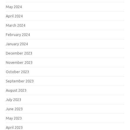
May 2024
April 2024
March 2024
February 2024
January 2024
December 2023
November 2023
October 2023
September 2023
August 2023
July 2023
June 2023
May 2023
April 2023