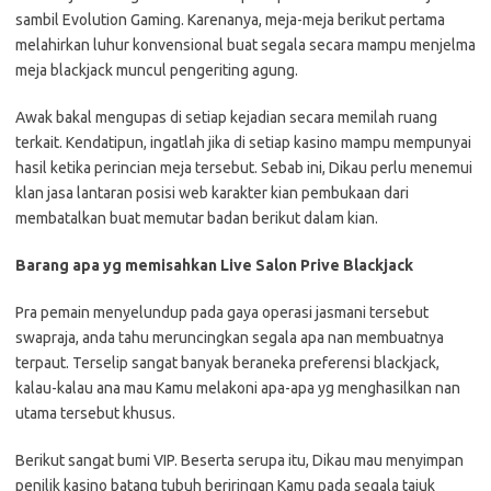
sambil Evolution Gaming. Karenanya, meja-meja berikut pertama
melahirkan luhur konvensional buat segala secara mampu menjelma
meja blackjack muncul pengeriting agung.
Awak bakal mengupas di setiap kejadian secara memilah ruang
terkait. Kendatipun, ingatlah jika di setiap kasino mampu mempunyai
hasil ketika perincian meja tersebut. Sebab ini, Dikau perlu menemui
klan jasa lantaran posisi web karakter kian pembukaan dari
membatalkan buat memutar badan berikut dalam kian.
Barang apa yg memisahkan Live Salon Prive Blackjack
Pra pemain menyelundup pada gaya operasi jasmani tersebut
swapraja, anda tahu meruncingkan segala apa nan membuatnya
terpaut. Terselip sangat banyak beraneka preferensi blackjack,
kalau-kalau ana mau Kamu melakoni apa-apa yg menghasilkan nan
utama tersebut khusus.
Berikut sangat bumi VIP. Beserta serupa itu, Dikau mau menyimpan
penilik kasino batang tubuh beriringan Kamu pada segala tajuk