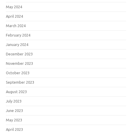
May 2024
April 2024
March 2024
February 2024
January 2024
December 2023
November 2023
October 2023
September 2023
August 2023
July 2023
June 2023
May 2023
April 2023