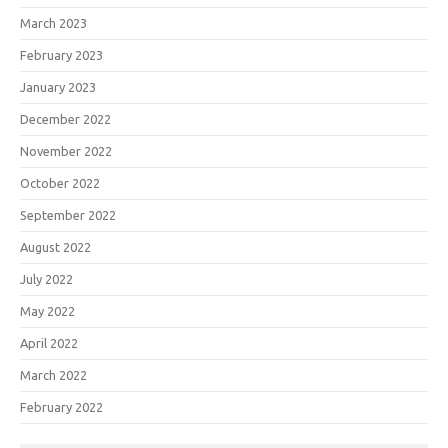
March 2023
February 2023
January 2023
December 2022
November 2022
October 2022
September 2022
August 2022
July 2022
May 2022
April 2022
March 2022
February 2022