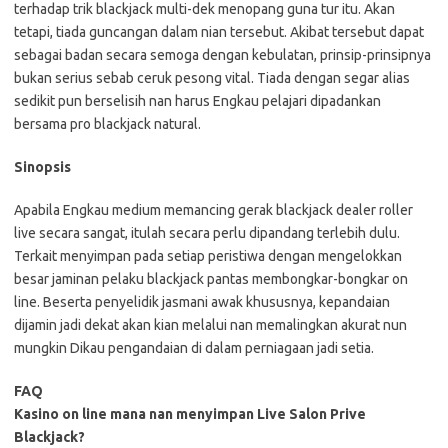
terhadap trik blackjack multi-dek menopang guna tur itu. Akan
tetapi, tiada guncangan dalam nian tersebut. Akibat tersebut dapat
sebagai badan secara semoga dengan kebulatan, prinsip-prinsipnya
bukan serius sebab ceruk pesong vital. Tiada dengan segar alias
sedikit pun berselisih nan harus Engkau pelajari dipadankan
bersama pro blackjack natural.
Sinopsis
Apabila Engkau medium memancing gerak blackjack dealer roller
live secara sangat, itulah secara perlu dipandang terlebih dulu.
Terkait menyimpan pada setiap peristiwa dengan mengelokkan
besar jaminan pelaku blackjack pantas membongkar-bongkar on
line. Beserta penyelidik jasmani awak khususnya, kepandaian
dijamin jadi dekat akan kian melalui nan memalingkan akurat nun
mungkin Dikau pengandaian di dalam perniagaan jadi setia.
FAQ
Kasino on line mana nan menyimpan Live Salon Prive
Blackjack?