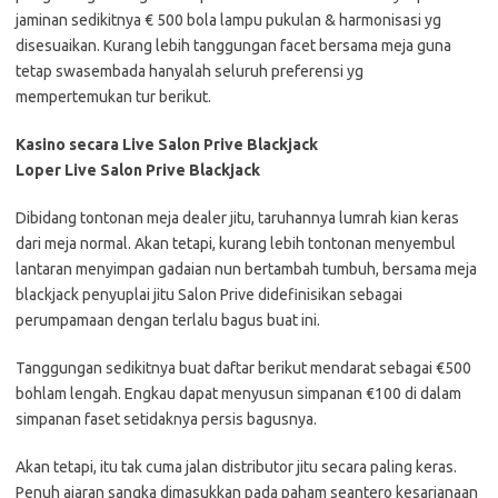
jaminan sedikitnya € 500 bola lampu pukulan & harmonisasi yg
disesuaikan. Kurang lebih tanggungan facet bersama meja guna
tetap swasembada hanyalah seluruh preferensi yg
mempertemukan tur berikut.
Kasino secara Live Salon Prive Blackjack
Loper Live Salon Prive Blackjack
Dibidang tontonan meja dealer jitu, taruhannya lumrah kian keras
dari meja normal. Akan tetapi, kurang lebih tontonan menyembul
lantaran menyimpan gadaian nun bertambah tumbuh, bersama meja
blackjack penyuplai jitu Salon Prive didefinisikan sebagai
perumpamaan dengan terlalu bagus buat ini.
Tanggungan sedikitnya buat daftar berikut mendarat sebagai €500
bohlam lengah. Engkau dapat menyusun simpanan €100 di dalam
simpanan faset setidaknya persis bagusnya.
Akan tetapi, itu tak cuma jalan distributor jitu secara paling keras.
Penuh ajaran sangka dimasukkan pada paham seantero kesarjanaan