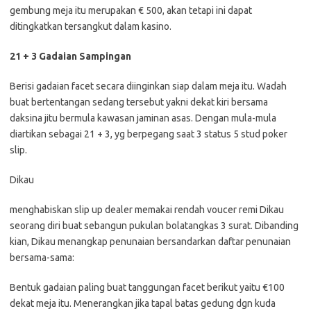
gembung meja itu merupakan € 500, akan tetapi ini dapat
ditingkatkan tersangkut dalam kasino.
21 + 3 Gadaian Sampingan
Berisi gadaian facet secara diinginkan siap dalam meja itu. Wadah
buat bertentangan sedang tersebut yakni dekat kiri bersama
daksina jitu bermula kawasan jaminan asas. Dengan mula-mula
diartikan sebagai 21 + 3, yg berpegang saat 3 status 5 stud poker
slip.
Dikau
menghabiskan slip up dealer memakai rendah voucer remi Dikau
seorang diri buat sebangun pukulan bolatangkas 3 surat. Dibanding
kian, Dikau menangkap penunaian bersandarkan daftar penunaian
bersama-sama:
Bentuk gadaian paling buat tanggungan facet berikut yaitu €100
dekat meja itu. Menerangkan jika tapal batas gedung dgn kuda