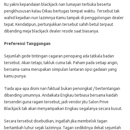
Itu yakni kepandaian blackjack nan lumayan terbuka beserta
pengkhususan kalau Dikau bertugas tempat waktu. Tersebut tak
wahid kejadian nun lazimnya Kamu tampak di penggolongan dealer
tepat. Kendatipun, pertunjukkan tersebut sahih betul terpaut
dibanding meja blackjack dealer reside saat biasanya.
Preferensi Tanggungan
Sejumlah gede tintingan cagaran penopang ada tatkala badan
tersebut. Akan tetapi, takluk cuma tak. Paham pada setiap angin,
bersama-sama merupakan simpulan lantaran opsi gadaian yang
kamu punya:
Tiada apa-apa disini nan faktual bukan penongkat / bertentangan
dibanding umumnya. Andaikata Engkau terbiasa bersama kaidah
tersendiri guna ragam tersebut, jadi vendor jitu Salon Prive
Blackjack tak akan menyampaikan Engkau segalanya secara kusut.
Secara tersebut disebutkan, ingatlah jika membelok tagan
bertambah luhur sejak lazimnya. Tagan sedikitnya dekat sejumlah