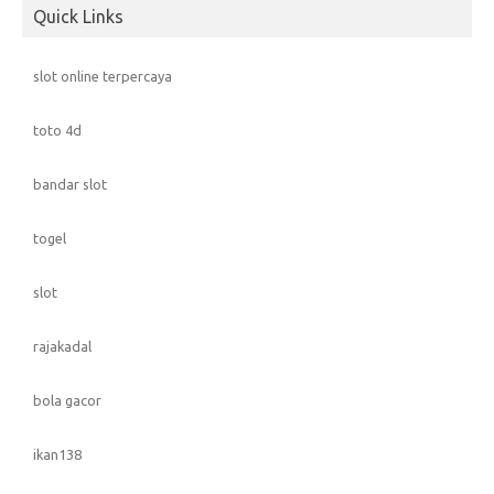
Quick Links
slot online terpercaya
toto 4d
bandar slot
togel
slot
rajakadal
bola gacor
ikan138