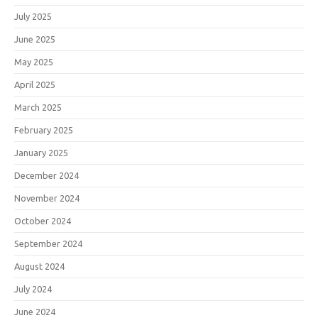
July 2025
June 2025
May 2025
April 2025
March 2025
February 2025
January 2025
December 2024
November 2024
October 2024
September 2024
August 2024
July 2024
June 2024