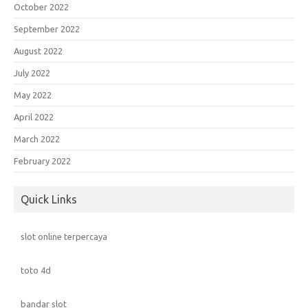
October 2022
September 2022
August 2022
July 2022
May 2022
April 2022
March 2022
February 2022
Quick Links
slot online terpercaya
toto 4d
bandar slot