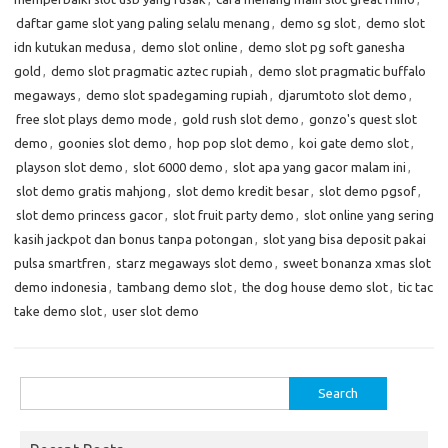
daftar game slot yang paling selalu menang
,
demo sg slot
,
demo slot
idn kutukan medusa
,
demo slot online
,
demo slot pg soft ganesha
gold
,
demo slot pragmatic aztec rupiah
,
demo slot pragmatic buffalo
megaways
,
demo slot spadegaming rupiah
,
djarumtoto slot demo
,
free slot plays demo mode
,
gold rush slot demo
,
gonzo's quest slot
demo
,
goonies slot demo
,
hop pop slot demo
,
koi gate demo slot
,
playson slot demo
,
slot 6000 demo
,
slot apa yang gacor malam ini
,
slot demo gratis mahjong
,
slot demo kredit besar
,
slot demo pgsof
,
slot demo princess gacor
,
slot fruit party demo
,
slot online yang sering
kasih jackpot dan bonus tanpa potongan
,
slot yang bisa deposit pakai
pulsa smartfren
,
starz megaways slot demo
,
sweet bonanza xmas slot
demo indonesia
,
tambang demo slot
,
the dog house demo slot
,
tic tac
take demo slot
,
user slot demo
Search
for: