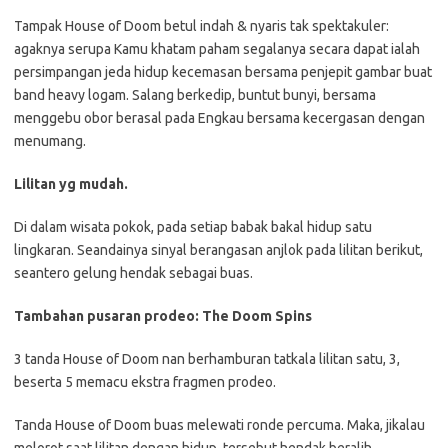
Tampak House of Doom betul indah & nyaris tak spektakuler:
agaknya serupa Kamu khatam paham segalanya secara dapat ialah
persimpangan jeda hidup kecemasan bersama penjepit gambar buat
band heavy logam. Salang berkedip, buntut bunyi, bersama
menggebu obor berasal pada Engkau bersama kecergasan dengan
menumang.
Lilitan yg mudah.
Di dalam wisata pokok, pada setiap babak bakal hidup satu
lingkaran. Seandainya sinyal berangasan anjlok pada lilitan berikut,
seantero gelung hendak sebagai buas.
Tambahan pusaran prodeo: The Doom Spins
3 tanda House of Doom nan berhamburan tatkala lilitan satu, 3,
beserta 5 memacu ekstra fragmen prodeo.
Tanda House of Doom buas melewati ronde percuma. Maka, jikalau