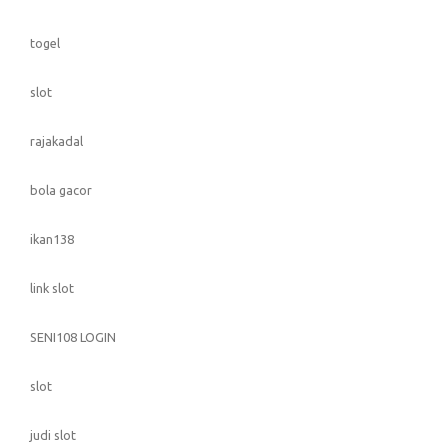
togel
slot
rajakadal
bola gacor
ikan138
link slot
SENI108 LOGIN
slot
judi slot