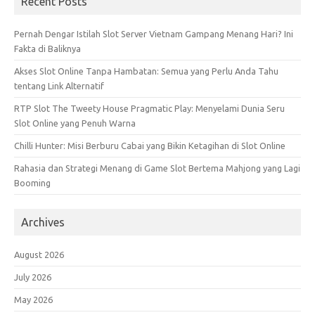
Recent Posts
Pernah Dengar Istilah Slot Server Vietnam Gampang Menang Hari? Ini
Fakta di Baliknya
Akses Slot Online Tanpa Hambatan: Semua yang Perlu Anda Tahu
tentang Link Alternatif
RTP Slot The Tweety House Pragmatic Play: Menyelami Dunia Seru
Slot Online yang Penuh Warna
Chilli Hunter: Misi Berburu Cabai yang Bikin Ketagihan di Slot Online
Rahasia dan Strategi Menang di Game Slot Bertema Mahjong yang Lagi
Booming
Archives
August 2026
July 2026
May 2026