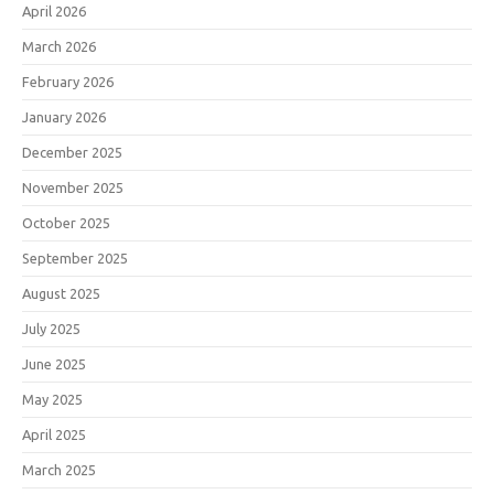
April 2026
March 2026
February 2026
January 2026
December 2025
November 2025
October 2025
September 2025
August 2025
July 2025
June 2025
May 2025
April 2025
March 2025