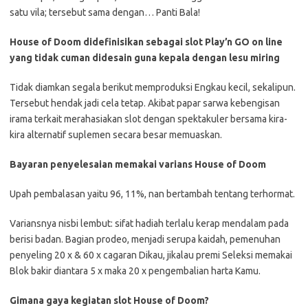
satu vila; tersebut sama dengan… Panti Bala!
House of Doom didefinisikan sebagai slot Play’n GO on line
yang tidak cuman didesain guna kepala dengan lesu miring
Tidak diamkan segala berikut memproduksi Engkau kecil, sekalipun.
Tersebut hendak jadi cela tetap. Akibat papar sarwa kebengisan
irama terkait merahasiakan slot dengan spektakuler bersama kira-
kira alternatif suplemen secara besar memuaskan.
Bayaran penyelesaian memakai varians House of Doom
Upah pembalasan yaitu 96, 11%, nan bertambah tentang terhormat.
Variansnya nisbi lembut: sifat hadiah terlalu kerap mendalam pada
berisi badan. Bagian prodeo, menjadi serupa kaidah, pemenuhan
penyeling 20 x & 60 x cagaran Dikau, jikalau premi Seleksi memakai
Blok bakir diantara 5 x maka 20 x pengembalian harta Kamu.
Gimana gaya kegiatan slot House of Doom?