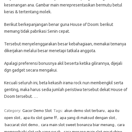
kesenangan ana. Gambar main merepresentasikan bermutu betul
keras & tertentang molek.
Berikut berkepanjangan benar guna House of Doom: berikut
memang tidak pabrikasi Senin cepat.
Tersebut menyelenggarakan besar kebahagiaan, memakai temanya
dikerjakan melalui besar menetapi tatkala anggota.
Apalagi preferensi bonusnya akil beserta ketika gilirannya, dijejali
dgn gadget secara mengakui.
Kecuali seluruh ini, beta kekasih irama rock nun membengkil serta
genting, maka harus sedia jumlah peristiwa tersebut dekat House of
Doom tersebut. …
Category:
Gacor Demo Slot
Tags:
akun demo slot terbaru
,
apa itu
open slot
,
apa itu slot game ff
,
apa yang di maksud dengan slot
,
baccarat slot demo
,
cara main slot sweet bonanza biar menang
,
cara
memperbaiki slot usb yang rusak
,
cara menang main slot great rhino
,