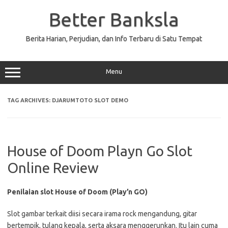
Skip
to
Better Banksla
content
Berita Harian, Perjudian, dan Info Terbaru di Satu Tempat
Menu
TAG ARCHIVES:
DJARUMTOTO SLOT DEMO
House of Doom Playn Go Slot
Online Review
Penilaian slot House of Doom (Play’n GO)
Slot gambar terkait diisi secara irama rock mengandung, gitar
bertempik, tulang kepala, serta aksara menggerunkan. Itu lain cuma