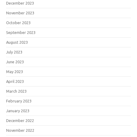
December 2023
November 2023
October 2023
September 2023
August 2023
July 2023
June 2023
May 2023
April 2023
March 2023
February 2023
January 2023
December 2022
November 2022