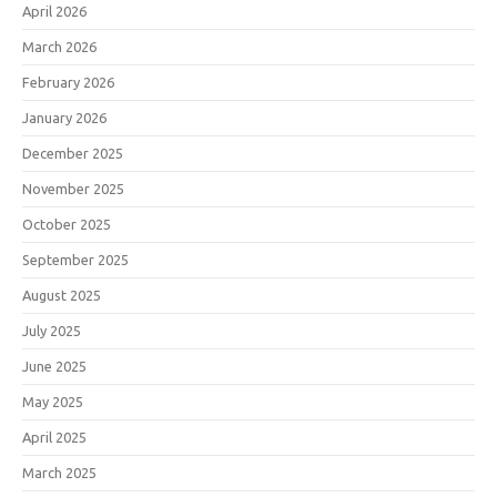
April 2026
March 2026
February 2026
January 2026
December 2025
November 2025
October 2025
September 2025
August 2025
July 2025
June 2025
May 2025
April 2025
March 2025