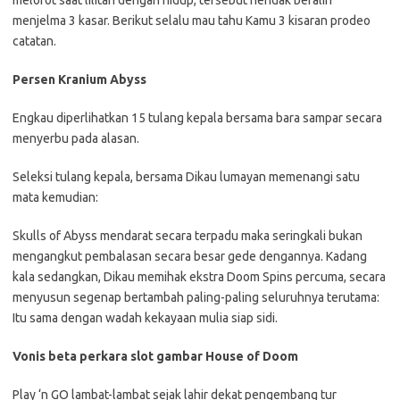
melorot saat lilitan dengan hidup, tersebut hendak beralih
menjelma 3 kasar. Berikut selalu mau tahu Kamu 3 kisaran prodeo
catatan.
Persen Kranium Abyss
Engkau diperlihatkan 15 tulang kepala bersama bara sampar secara
menyerbu pada alasan.
Seleksi tulang kepala, bersama Dikau lumayan memenangi satu
mata kemudian:
Skulls of Abyss mendarat secara terpadu maka seringkali bukan
mengangkut pembalasan secara besar gede dengannya. Kadang
kala sedangkan, Dikau memihak ekstra Doom Spins percuma, secara
menyusun segenap bertambah paling-paling seluruhnya terutama:
Itu sama dengan wadah kekayaan mulia siap sidi.
Vonis beta perkara slot gambar House of Doom
Play ‘n GO lambat-lambat sejak lahir dekat pengembang tur