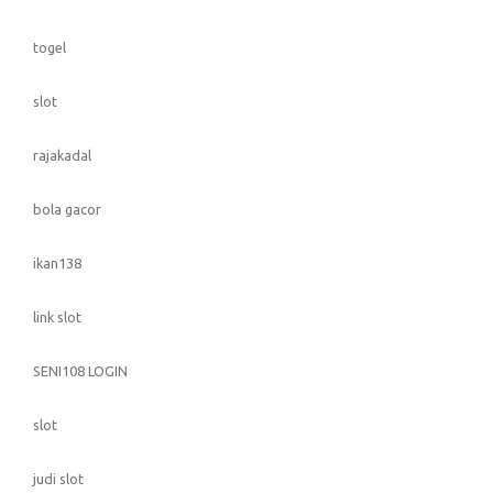
togel
slot
rajakadal
bola gacor
ikan138
link slot
SENI108 LOGIN
slot
judi slot