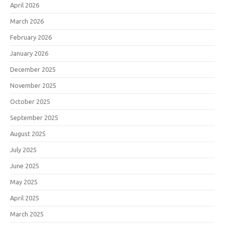
April 2026
March 2026
February 2026
January 2026
December 2025
November 2025
October 2025
September 2025
August 2025
July 2025
June 2025
May 2025
April 2025
March 2025