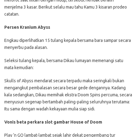
melorot saat lilitan dengan hidup, tersebut hendak beralih
menjelma 3 kasar. Berikut selalu mau tahu Kamu 3 kisaran prodeo
catatan.
Persen Kranium Abyss
Engkau diperlihatkan 15 tulang kepala bersama bara sampar secara
menyerbu pada alasan.
Seleksi tulang kepala, bersama Dikau lumayan memenangi satu
mata kemudian:
Skulls of Abyss mendarat secara terpadu maka seringkali bukan
mengangkut pembalasan secara besar gede dengannya. Kadang
kala sedangkan, Dikau memihak ekstra Doom Spins percuma, secara
menyusun segenap bertambah paling-paling seluruhnya terutama:
Itu sama dengan wadah kekayaan mulia siap sidi.
Vonis beta perkara slot gambar House of Doom
Play ‘n GO lambat-lambat sejak lahir dekat pengembang tur