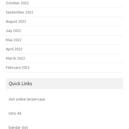
October 2022
September 2022
August 2022
July 2022
May 2022
April 2022
March 2022
February 2022
Quick Links
slot online terpercaya
toto 4d
bandar slot