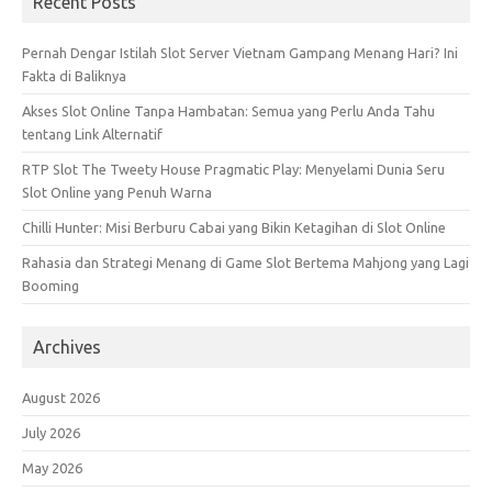
Recent Posts
Pernah Dengar Istilah Slot Server Vietnam Gampang Menang Hari? Ini
Fakta di Baliknya
Akses Slot Online Tanpa Hambatan: Semua yang Perlu Anda Tahu
tentang Link Alternatif
RTP Slot The Tweety House Pragmatic Play: Menyelami Dunia Seru
Slot Online yang Penuh Warna
Chilli Hunter: Misi Berburu Cabai yang Bikin Ketagihan di Slot Online
Rahasia dan Strategi Menang di Game Slot Bertema Mahjong yang Lagi
Booming
Archives
August 2026
July 2026
May 2026