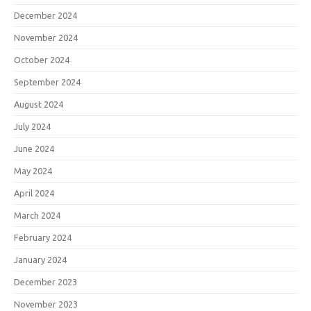
December 2024
November 2024
October 2024
September 2024
August 2024
July 2024
June 2024
May 2024
April 2024
March 2024
February 2024
January 2024
December 2023
November 2023