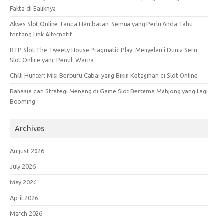
Fakta di Baliknya
Akses Slot Online Tanpa Hambatan: Semua yang Perlu Anda Tahu
tentang Link Alternatif
RTP Slot The Tweety House Pragmatic Play: Menyelami Dunia Seru
Slot Online yang Penuh Warna
Chilli Hunter: Misi Berburu Cabai yang Bikin Ketagihan di Slot Online
Rahasia dan Strategi Menang di Game Slot Bertema Mahjong yang Lagi
Booming
Archives
August 2026
July 2026
May 2026
April 2026
March 2026