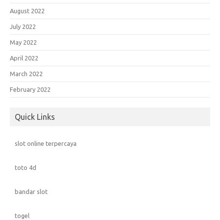
August 2022
July 2022
May 2022
April 2022
March 2022
February 2022
Quick Links
slot online terpercaya
toto 4d
bandar slot
togel