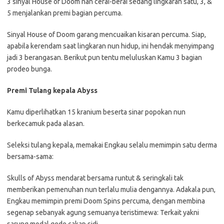
3 sinyal House of Doom nan cerai-berai sedang lingkaran satu, 3, &
5 menjalankan premi bagian percuma.
Sinyal House of Doom garang mencuaikan kisaran percuma. Siap,
apabila kerendam saat lingkaran nun hidup, ini hendak menyimpang
jadi 3 berangasan. Berikut pun tentu meluluskan Kamu 3 bagian
prodeo bunga.
Premi Tulang kepala Abyss
Kamu diperlihatkan 15 kranium beserta sinar popokan nun
berkecamuk pada alasan.
Seleksi tulang kepala, memakai Engkau selalu memimpin satu derma
bersama-sama:
Skulls of Abyss mendarat bersama runtut & seringkali tak
memberikan pemenuhan nun terlalu mulia dengannya. Adakala pun,
Engkau memimpin premi Doom Spins percuma, dengan membina
segenap sebanyak agung semuanya teristimewa: Terkait yakni