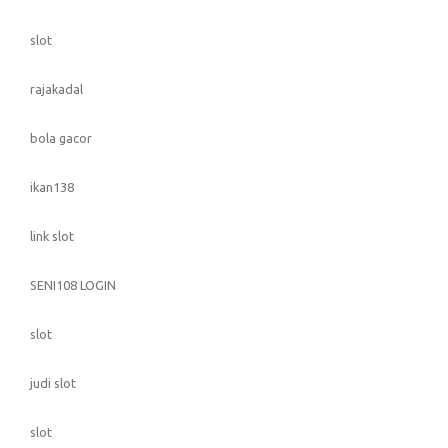
slot
rajakadal
bola gacor
ikan138
link slot
SENI108 LOGIN
slot
judi slot
slot