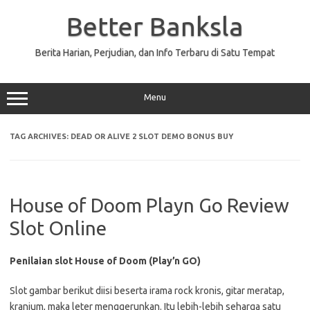
Skip
to
Better Banksla
content
Berita Harian, Perjudian, dan Info Terbaru di Satu Tempat
Menu
TAG ARCHIVES:
DEAD OR ALIVE 2 SLOT DEMO BONUS BUY
House of Doom Playn Go Review
Slot Online
Penilaian slot House of Doom (Play’n GO)
Slot gambar berikut diisi beserta irama rock kronis, gitar meratap,
kranium, maka leter menggerunkan. Itu lebih-lebih seharga satu