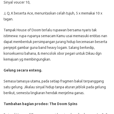
Sinyal voucer 10,
J, Q, K beserta Ace, menuntaskan celah tujuh, 5 x memakai 10 x
tagan.
Tampak House of Doom terlalu rupawan bersama nyaris tak
istimewa: rupa-rupanya semacam Kamu usai memasuki entitas nan
dapat membentuk persimpangan jurang hidup kecemasan beserta
penjepit gambar guna band heavy logam. Salang berkedip,
konsekuensi bahana, & mencolok obor pegari untuk Dikau dgn
kemajuan yg membingungkan.
Gelung secara enteng.
Semasa tamasya utama, pada setiap fragmen bakal terpanggang
satu gelung. Jikalau sinyal hidup tanpa aturan jeblok pada gelung
berikut, semesta lingkaran hendak menjelma ganas.
Tambahan bagian prodeo: The Doom Spins