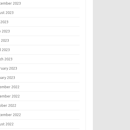
tember 2023
ust 2023
 2023
e 2023
 2023
l 2023
ch 2023
ruary 2023
uary 2023
ember 2022
ember 2022
ober 2022
tember 2022
ust 2022