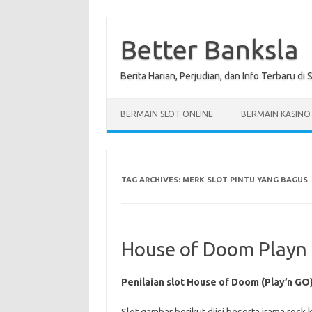
Skip
to
content
Better Banksla
Berita Harian, Perjudian, dan Info Terbaru di
BERMAIN SLOT ONLINE
BERMAIN KASINO
TAG ARCHIVES:
MERK SLOT PINTU YANG BAGUS
House of Doom Playn 
Penilaian slot House of Doom (Play’n GO