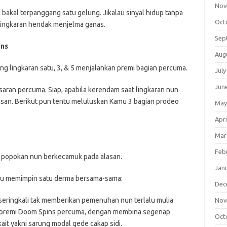
Nov
bakal terpanggang satu gelung. Jikalau sinyal hidup tanpa
Oct
 lingkaran hendak menjelma ganas.
Sep
ins
Aug
ng lingkaran satu, 3, & 5 menjalankan premi bagian percuma.
July
Jun
aran percuma. Siap, apabila kerendam saat lingkaran nun
asan. Berikut pun tentu meluluskan Kamu 3 bagian prodeo
May
Apri
Mar
Feb
r popokan nun berkecamuk pada alasan.
Jan
alu memimpin satu derma bersama-sama:
Dec
seringkali tak memberikan pemenuhan nun terlalu mulia
Nov
 premi Doom Spins percuma, dengan membina segenap
Oct
it yakni sarung modal gede cakap sidi.