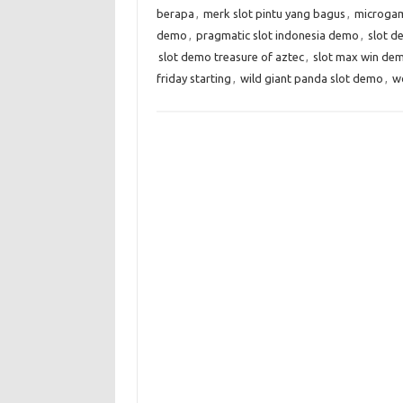
berapa
,
merk slot pintu yang bagus
,
microgam
demo
,
pragmatic slot indonesia demo
,
slot d
slot demo treasure of aztec
,
slot max win de
friday starting
,
wild giant panda slot demo
,
wo