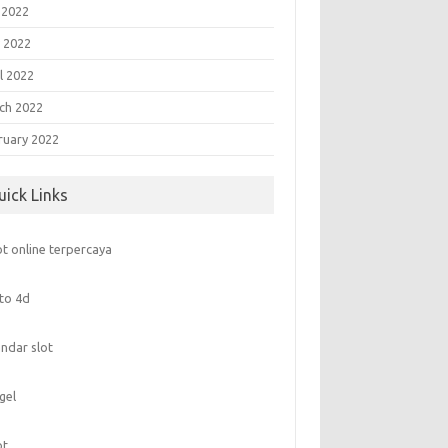
 2022
 2022
l 2022
ch 2022
ruary 2022
uick Links
ot online terpercaya
to 4d
ndar slot
gel
ot