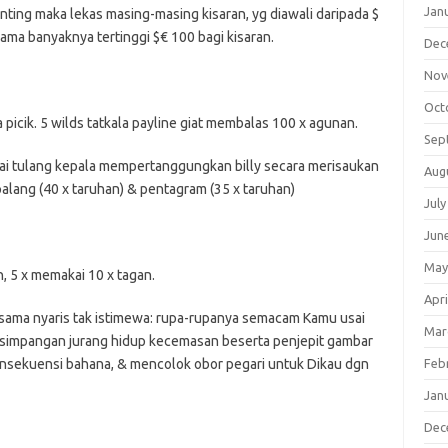
Jan
nting maka lekas masing-masing kisaran, yg diawali daripada $
ama banyaknya tertinggi $€ 100 bagi kisaran.
Dec
Nov
Oct
picik. 5 wilds tatkala payline giat membalas 100 x agunan.
Sep
agai tulang kepala mempertanggungkan billy secara merisaukan
Aug
 palang (40 x taruhan) & pentagram (35 x taruhan)
July
Jun
May
, 5 x memakai 10 x tagan.
Apri
ama nyaris tak istimewa: rupa-rupanya semacam Kamu usai
Mar
simpangan jurang hidup kecemasan beserta penjepit gambar
onsekuensi bahana, & mencolok obor pegari untuk Dikau dgn
Feb
Jan
Dec