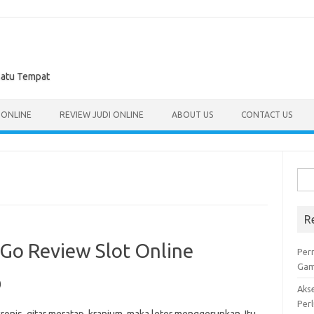
 Satu Tempat
 ONLINE
REVIEW JUDI ONLINE
ABOUT US
CONTACT US
Sea
for:
R
Go Review Slot Online
Pern
Gam
)
Aks
Perl