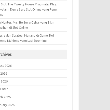
 Slot The Tweety House Pragmatic Play:
yelami Dunia Seru Slot Online yang Penuh
na
li Hunter: Misi Berburu Cabai yang Bikin
gihan di Slot Online
asia dan Strategi Menang di Game Slot
tema Mahjong yang Lagi Booming
rchives
ust 2026
 2026
 2026
l 2026
ch 2026
ruary 2026