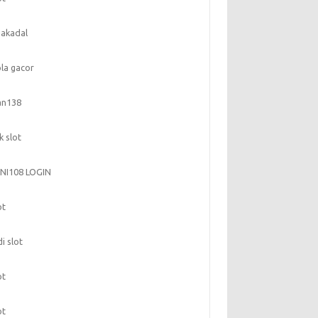
jakadal
la gacor
an138
nk slot
NI108 LOGIN
ot
di slot
ot
ot