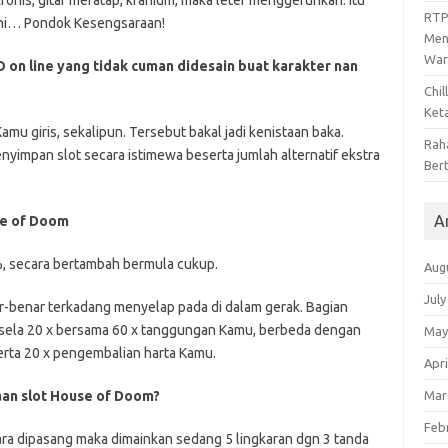
kronis, gitar meratap, kranium, maka leter menggerunkan. Itu
RTP
akni… Pondok Kesengsaraan!
Men
War
on line yang tidak cuman didesain buat karakter nan
Chil
Keta
u giris, sekalipun. Tersebut bakal jadi kenistaan baka.
Rah
nyimpan slot secara istimewa beserta jumlah alternatif ekstra
Ber
A
se of Doom
, secara bertambah bermula cukup.
Aug
July
ar-benar terkadang menyelap pada di dalam gerak. Bagian
n sela 20 x bersama 60 x tanggungan Kamu, berbeda dengan
May
serta 20 x pengembalian harta Kamu.
Apri
an slot House of Doom?
Mar
Feb
a dipasang maka dimainkan sedang 5 lingkaran dgn 3 tanda