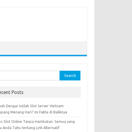
rch
ecent Posts
ah Dengar Istilah Slot Server Vietnam
pang Menang Hari? Ini Fakta di Baliknya
es Slot Online Tanpa Hambatan: Semua yang
u Anda Tahu tentang Link Alternatif