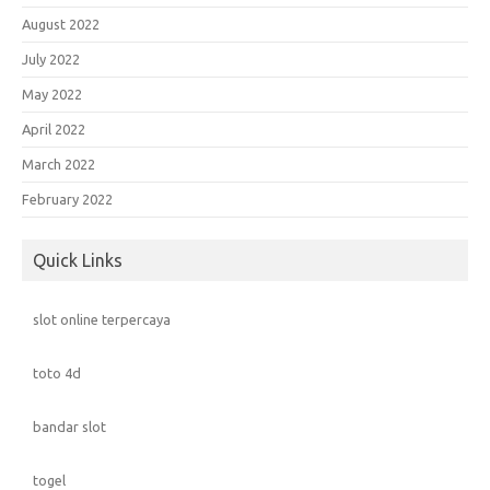
August 2022
July 2022
May 2022
April 2022
March 2022
February 2022
Quick Links
slot online terpercaya
toto 4d
bandar slot
togel