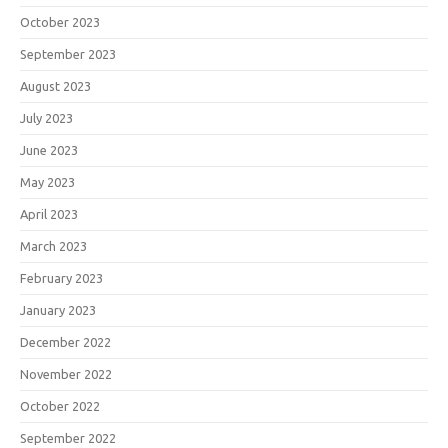
October 2023
September 2023
August 2023
July 2023
June 2023
May 2023
April 2023
March 2023
February 2023
January 2023
December 2022
November 2022
October 2022
September 2022