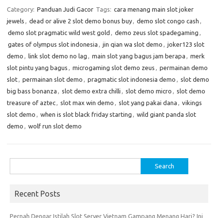
Category:
Panduan Judi Gacor
Tags:
cara menang main slot joker
jewels
,
dead or alive 2 slot demo bonus buy
,
demo slot congo cash
,
demo slot pragmatic wild west gold
,
demo zeus slot spadegaming
,
gates of olympus slot indonesia
,
jin qian wa slot demo
,
joker123 slot
demo
,
link slot demo no lag
,
main slot yang bagus jam berapa
,
merk
slot pintu yang bagus
,
microgaming slot demo zeus
,
permainan demo
slot
,
permainan slot demo
,
pragmatic slot indonesia demo
,
slot demo
big bass bonanza
,
slot demo extra chilli
,
slot demo micro
,
slot demo
treasure of aztec
,
slot max win demo
,
slot yang pakai dana
,
vikings
slot demo
,
when is slot black friday starting
,
wild giant panda slot
demo
,
wolf run slot demo
Search
for:
Recent Posts
Pernah Dengar Istilah Slot Server Vietnam Gampang Menang Hari? Ini