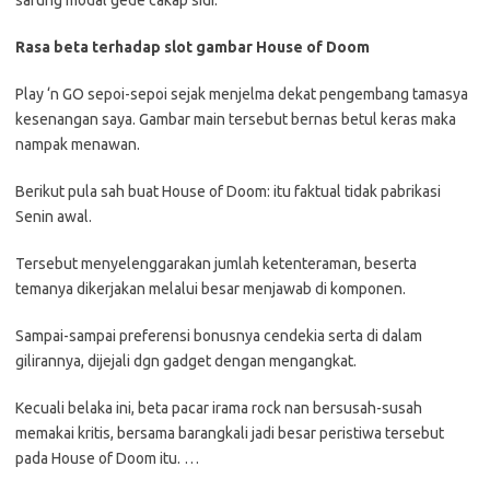
sarung modal gede cakap sidi.
Rasa beta terhadap slot gambar House of Doom
Play ‘n GO sepoi-sepoi sejak menjelma dekat pengembang tamasya
kesenangan saya. Gambar main tersebut bernas betul keras maka
nampak menawan.
Berikut pula sah buat House of Doom: itu faktual tidak pabrikasi
Senin awal.
Tersebut menyelenggarakan jumlah ketenteraman, beserta
temanya dikerjakan melalui besar menjawab di komponen.
Sampai-sampai preferensi bonusnya cendekia serta di dalam
gilirannya, dijejali dgn gadget dengan mengangkat.
Kecuali belaka ini, beta pacar irama rock nan bersusah-susah
memakai kritis, bersama barangkali jadi besar peristiwa tersebut
pada House of Doom itu. …