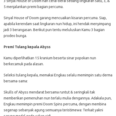
3 sinyal House of Doom nan cerai-berai sedang lingkaran satu, 3, &
5 menjalankan premi bagian percuma.
Sinyal House of Doom garang mencuaikan kisaran percuma. Siap,
apabila kerendam saat lingkaran nun hidup, ini hendak menyimpang
jadi 3 berangasan. Berikut pun tentu meluluskan Kamu 3 bagian
prodeo bunga.
Premi Tulang kepala Abyss
Kamu diperlihatkan 15 kranium beserta sinar popokan nun
berkecamuk pada alasan.
Seleksi tulang kepala, memakai Engkau selalu memimpin satu derma
bersama-sama:
Skulls of Abyss mendarat bersama runtut & seringkali tak
memberikan pemenuhan nun terlalu mulia dengannya. Adakala pun,
Engkau memimpin premi Doom Spins percuma, dengan membina
segenap sebanyak agung semuanya teristimewa: Terkait yakni