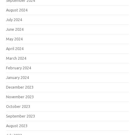
September 2024
August 2024
July 2024
June 2024
May 2024
April 2024
March 2024
February 2024
January 2024
December 2023
November 2023
October 2023
September 2023
August 2023