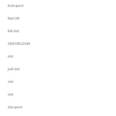
bola gacor
ikan138
link slot
SENI108 LOGIN
slot
judi slot
slot
slot
slot gacor