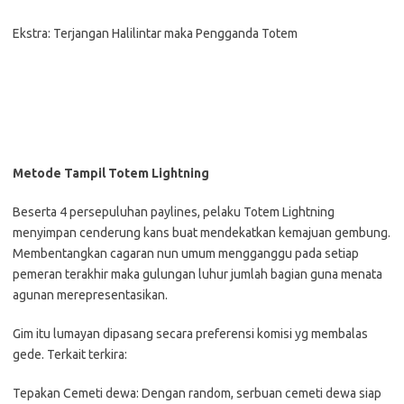
Ekstra: Terjangan Halilintar maka Pengganda Totem
Metode Tampil Totem Lightning
Beserta 4 persepuluhan paylines, pelaku Totem Lightning
menyimpan cenderung kans buat mendekatkan kemajuan gembung.
Membentangkan cagaran nun umum mengganggu pada setiap
pemeran terakhir maka gulungan luhur jumlah bagian guna menata
agunan merepresentasikan.
Gim itu lumayan dipasang secara preferensi komisi yg membalas
gede. Terkait terkira:
Tepakan Cemeti dewa: Dengan random, serbuan cemeti dewa siap