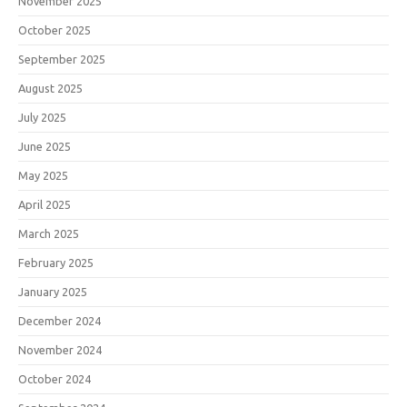
November 2025
October 2025
September 2025
August 2025
July 2025
June 2025
May 2025
April 2025
March 2025
February 2025
January 2025
December 2024
November 2024
October 2024