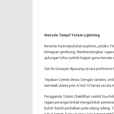
Metode Tampil Totem Lightning
Beserta 4 persepuluhan paylines, pelaku 
kemajuan gembung. Membentangkan cagara
gulungan luhur jumlah bagian guna menata 
Gim itu lumayan dipasang secara preferensi 
Tepakan Cemeti dewa: Dengan random, serbu
meradak utama poin A had 10 tanda secara m
Pengganda Totem: Diaktifkan sambil touchdo
ragam perangai terkait mengizinkan pemera
buluh-buluh perbaikan pada adang-adang. 