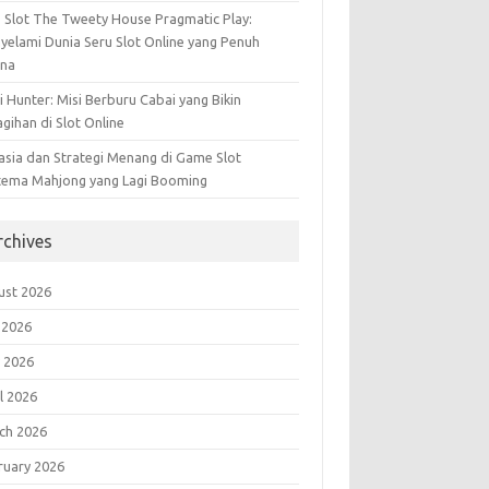
 Slot The Tweety House Pragmatic Play:
yelami Dunia Seru Slot Online yang Penuh
na
li Hunter: Misi Berburu Cabai yang Bikin
gihan di Slot Online
asia dan Strategi Menang di Game Slot
tema Mahjong yang Lagi Booming
rchives
ust 2026
 2026
 2026
l 2026
ch 2026
ruary 2026