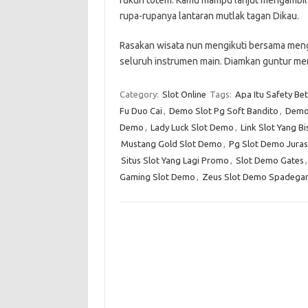
rukun totem. Kamu mampu lanjut mengambil g
rupa-rupanya lantaran mutlak tagan Dikau.
Rasakan wisata nun mengikuti bersama meng
seluruh instrumen main. Diamkan guntur me
Category:
Slot Online
Tags:
Apa Itu Safety Bet
Fu Duo Cai
,
Demo Slot Pg Soft Bandito
,
Demo 
Demo
,
Lady Luck Slot Demo
,
Link Slot Yang B
Mustang Gold Slot Demo
,
Pg Slot Demo Jura
Situs Slot Yang Lagi Promo
,
Slot Demo Gates
Gaming Slot Demo
,
Zeus Slot Demo Spadega