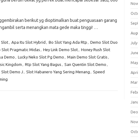
una berdiri dekat yg perfek buat mencapai sebesar satu, 000
Nov
Oct
gembirakan berikut yg dioptimalkan buat penguasaan garang
Sep
ngambil serta menangkan mata gede maka tinggi! …
Aug
 Slot
,
Apa Itu Slot Hybrid
,
Bo Slot Yang Ada Rtp
,
Demo Slot Duo
July
Slot Pragmatic Midas
,
Hey Link Demo Slot
,
Honey Rush Slot
Jun
isa Demo
,
Lucky Neko Slot Pg Demo
,
Main Demo Slot Gratis
,
May
ssic Kingdom
,
Rtp Slot Yang Bagus
,
San Quentin Slot Demo
,
,
Slot Demo J
,
Slot Habanero Yang Sering Menang
,
Speed
Apri
ming
Mar
Feb
Jan
Dec
Nov
Oct