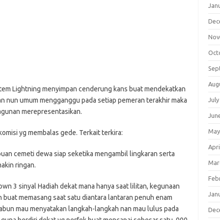
Jan
Dec
Nov
Oct
Sep
Aug
Totem Lightning menyimpan cenderung kans buat mendekatkan
n nun umum mengganggu pada setiap pemeran terakhir maka
July
agunan merepresentasikan.
Jun
May
komisi yg membalas gede. Terkait terkira:
Apri
an cemeti dewa siap seketika mengambil lingkaran serta
Mar
akin ringan.
Feb
wn 3 sinyal Hadiah dekat mana hanya saat lilitan, kegunaan
Jan
n buat memasang saat satu diantara lantaran penuh enam
Tabun mau menyatakan langkah-langkah nan mau lulus pada
Dec