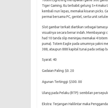
Totem Lightning merupakan game slot gamba
Tiger Gaming. Itu terbabit gelung 5×4 maka to
kembali nun lepas, memakai kisaran picks.
permai bersama PC, gentel, serta unit seluler
Slot gambar terkait diartikan sebagai tam
visualnya secara benar indah. Membayangi ce
had 10 tanda slip meninjau memakai 4 totem
puma). Totem Eagle pada umumnya yakni me
388, ataupun 888 kapital tunai pada setiap ba
Syarat: 40
Gadaian Paling: $0. 20
Agunan Tertinggi: $500. 00
Ulang pada Pelaku (RTP): sembilan persepul
Ekstra: Terjangan Halilintar maka Penggand